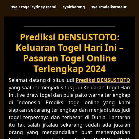
syair togel sydney resmi
syairbarong
syairmalaikatmaut
Prediksi DENSUSTOTO:
Keluaran Togel Hari Ini –
Pasaran Togel Online
Terlengkap 2024
Selamat datang di situs judi
Prediksi DENSUSTOTO
yang saat ini menjadi situs judi Keluaran Togel Hari
Ini, live draw togel dan pula paito warna terlengkap
di Indonesia. Prediksi togel online yang kami
siapkan sekarang terlengkap dan menjadi situs judi
togel terpercaya dan terbesar di Dunia. Lantaran
itu tak salah jikalau sekarang sudah ada juta-an
orang yang mengandalkan buat menempatkan