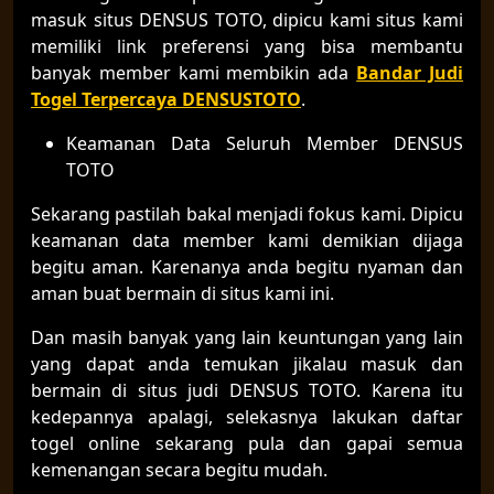
masuk situs DENSUS TOTO, dipicu kami situs kami
memiliki link preferensi yang bisa membantu
banyak member kami membikin ada
Bandar Judi
Togel Terpercaya DENSUSTOTO
.
Keamanan Data Seluruh Member DENSUS
TOTO
Sekarang pastilah bakal menjadi fokus kami. Dipicu
keamanan data member kami demikian dijaga
begitu aman. Karenanya anda begitu nyaman dan
aman buat bermain di situs kami ini.
Dan masih banyak yang lain keuntungan yang lain
yang dapat anda temukan jikalau masuk dan
bermain di situs judi DENSUS TOTO. Karena itu
kedepannya apalagi, selekasnya lakukan daftar
togel online sekarang pula dan gapai semua
kemenangan secara begitu mudah.