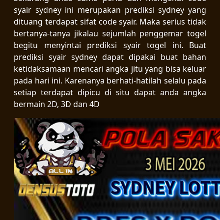
syair sydney ini merupakan prediksi sydney yang
dituang terdapat sifat code syair. Maka serius tidak
bertanya-tanya jikalau sejumlah penggemar togel
begitu menyintai prediksi syair togel ini. Buat
prediksi syair sydney dapat dipakai buat bahan
ketidaksamaan mencari angka jitu yang bisa keluar
pada hari ini. Karenanya berhati-hatilah selalu pada
setiap terdapat dipicu di situ dapat anda angka
bermain 2D, 3D dan 4D