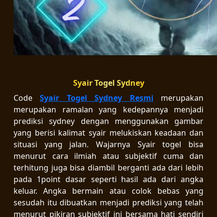
Syair Togel Sydney
Code
Syair Togel Sydney Resmi
merupakan
merupakan ramalan yang kedepannya menjadi
prediksi sydney dengan menggunakan gambar
yang berisi kalimat syair melukiskan keadaan dan
situasi yang jalan. Wajarnya Syair togel bisa
menurut cara ilmiah atau subjektif cuma dan
terhitung juga bisa diambil berganti ada dari lebih
pada 1point dasar seperti hasil ada dari angka
keluar. Angka bermain atau colok bebas yang
sesudah itu dibuatkan menjadi prediksi yang telah
menurut pikiran subjektif ini bersama hati sendiri