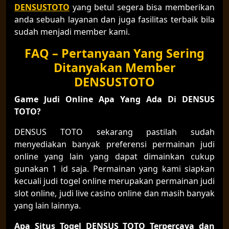
DENSUSTOTO
yang betul segera bisa memberikan
anda sebuah layanan dan juga fasilitas terbaik bila
sudah menjadi member kami.
FAQ – Pertanyaan Yang Sering
Ditanyakan Member
DENSUSTOTO
Game Judi Online Apa Yang Ada Di DENSUS
TOTO?
DENSUS TOTO sekarang pastilah sudah
menyediakan banyak preferensi permainan judi
online yang lain yang dapat dimainkan cukup
gunakan 1 id saja. Permainan yang kami siapkan
kecuali judi togel online merupakan permainan judi
slot online, judi live casino online dan masih banyak
yang lain lainnya.
Apa Situs Togel DENSUS TOTO Terpercaya dan