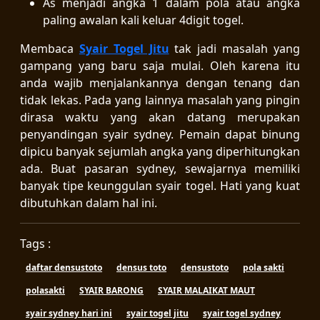
As menjadi angka 1 dalam pola atau angka
paling awalan kali keluar 4digit togel.
Membaca
Syair Togel Jitu
tak jadi masalah yang
gampang yang baru saja mulai. Oleh karena itu
anda wajib menjalankannya dengan tenang dan
tidak lekas. Pada yang lainnya masalah yang pingin
dirasa waktu yang akan datang merupakan
penyandingan syair sydney. Pemain dapat binung
dipicu banyak sejumlah angka yang diperhitungkan
ada. Buat pasaran sydney, sewajarnya memiliki
banyak tipe keunggulan syair togel. Hati yang kuat
dibutuhkan dalam hal ini.
Tags :
daftar densustoto
densus toto
densustoto
pola sakti
polasakti
SYAIR BARONG
SYAIR MALAIKAT MAUT
syair sydney hari ini
syair togel jitu
syair togel sydney