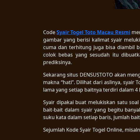
Code
Syair Togel Toto Macau Resmi
mer
gambar yang berisi kalimat syair meluki
cuma dan terhitung juga bisa diambil b
colok bebas yang sesudah itu dibuatka
prediksinya.
Sekarang situs DENSUSTOTO akan mengatak
makna “hati”. Dilihat dari aslinya, syai
lama yang setiap baitnya terdiri dalam 4 l
Syair dipakai buat melukiskan satu soal
bait-bait dalam syair yang begitu banya
suku kata dalam setiap baris, jumlah bai
Sejumlah Kode Syair Togel Online, misaln