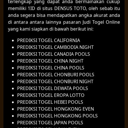
terlengkap yang dapat anda bermainakan cukup
memiliki 1ID di situs DENSUS TOTO, oleh sebab itu
anda segera bisa mendapatkan angka akurat anda
di antara antara lainnya pasaran Judi Togel Online
yang kami siapkan di bawah berikut ini:
PREDIKSI TOGEL CALIFORNIA
PREDIKSI TOGEL CAMBODIA NIGHT
PREDIKSI TOGEL CANADIA POOLS
PREDIKSI TOGEL CHINA NIGHT
PREDIKSI TOGEL CHINA POOLS
PREDIKSI TOGEL CHONBURI POOLS
PREDIKSI TOGEL CHONBURI NIGHT
PREDIKSI TOGEL DEWATA POOLS
PREDIKSI TOGEL EROPA LOTTO
PREDIKSI TOGEL HEBEI POOLS
PREDIKSI TOGEL HONGKONG EVEN
PREDIKSI TOGEL HONGKONG POOLS
PREDIKSI TOGEL JAPAN POOLS