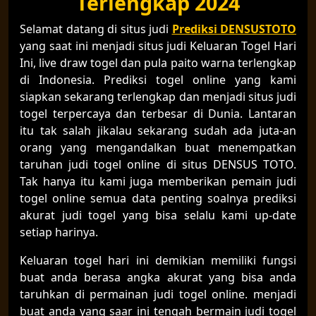
Terlengkap 2024
Selamat datang di situs judi
Prediksi DENSUSTOTO
yang saat ini menjadi situs judi Keluaran Togel Hari
Ini, live draw togel dan pula paito warna terlengkap
di Indonesia. Prediksi togel online yang kami
siapkan sekarang terlengkap dan menjadi situs judi
togel terpercaya dan terbesar di Dunia. Lantaran
itu tak salah jikalau sekarang sudah ada juta-an
orang yang mengandalkan buat menempatkan
taruhan judi togel online di situs DENSUS TOTO.
Tak hanya itu kami juga memberikan pemain judi
togel online semua data penting soalnya prediksi
akurat judi togel yang bisa selalu kami up-date
setiap harinya.
Keluaran togel hari ini demikian memiliki fungsi
buat anda berasa angka akurat yang bisa anda
taruhkan di permainan judi togel online. menjadi
buat anda yang saar ini tengah bermain judi togel