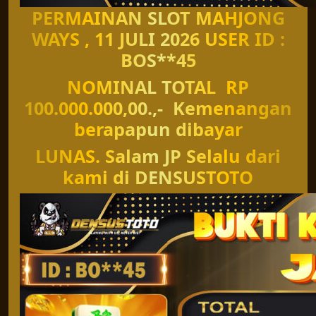
PERMAINAN SLOT MAHJONG
WAYS , 11 JULI 2026 USER ID :
BOS**45
NOMINAL TOTAL RP
100.000.000,00.,- Kemenangan
berapapun dibayar
LUNAS
. Salam JP Selalu dari
kami di
DENSUSTOTO