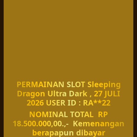
PERMAINAN SLOT Sleeping
Dragon Ultra Dark , 27 JULI
2026 USER ID : RA**22
NOMINAL TOTAL RP
18.500.000,00.,- Kemenangan
berapapun dibayar