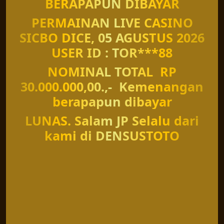
BERAPAPUN
DIBAYAR
PERMAINAN LIVE CASINO
SICBO DICE, 05 AGUSTUS 2026
USER ID : TOR***88
NOMINAL TOTAL RP
30.000.000,00.,- Kemenangan
berapapun dibayar
LUNAS
. Salam JP Selalu dari
kami di
DENSUSTOTO