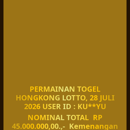
PERMAINAN TOGEL
HONGKONG LOTTO, 28 JULI
2026 USER ID : KU**YU
NOMINAL TOTAL RP
45.000.000,00.,- Kemenangan