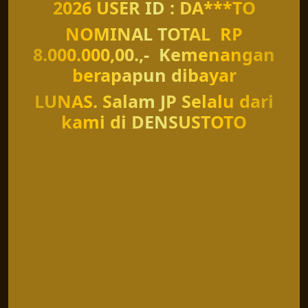
2026 USER ID : DA***TO
NOMINAL TOTAL RP
8.000.000,00.,- Kemenangan
berapapun dibayar
LUNAS
. Salam JP Selalu dari
kami di
DENSUSTOTO