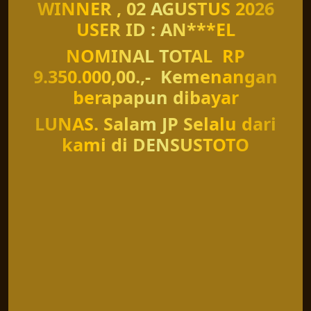
WINNER , 02 AGUSTUS 2026
USER ID : AN***EL
NOMINAL TOTAL RP
9.350.000,00.,- Kemenangan
berapapun dibayar
LUNAS
. Salam JP Selalu dari
kami di
DENSUSTOTO