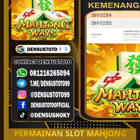
PERMAINAN SLOT MAHJONG