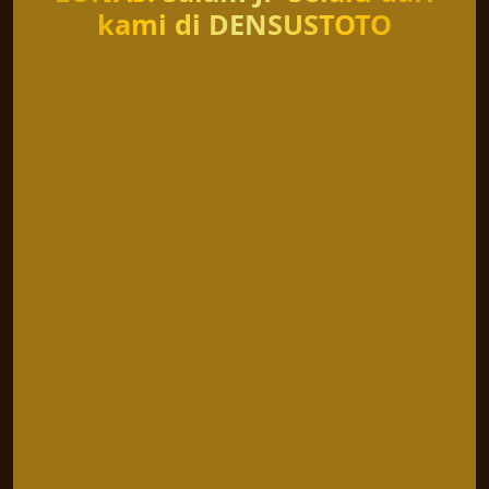
kami di
DENSUSTOTO