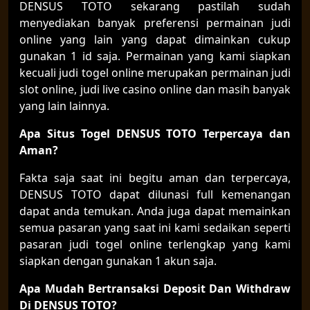
DENSUS TOTO sekarang pastilah sudah
menyediakan banyak preferensi permainan judi
online yang lain yang dapat dimainkan cukup
gunakan 1 id saja. Permainan yang kami siapkan
kecuali judi togel online merupakan permainan judi
slot online, judi live casino online dan masih banyak
yang lain lainnya.
Apa Situs Togel DENSUS TOTO Terpercaya dan
Aman?
Fakta saja saat ini begitu aman dan terpercaya,
DENSUS TOTO dapat dilunasi full kemenangan
dapat anda temukan. Anda juga dapat memainkan
semua pasaran yang saat ini kami sedaikan seperti
pasaran judi togel online terlengkap yang kami
siapkan dengan gunakan 1 akun saja.
Apa Mudah
Bert
ransaksi Deposit Dan Withdraw
Di DENSUS TOTO?