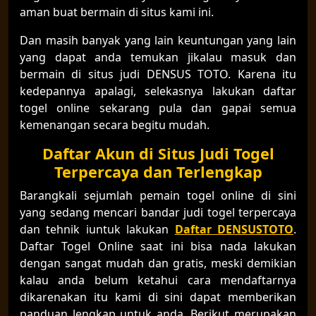
aman buat bermain di situs kami ini.
Dan masih banyak yang lain keuntungan yang lain
yang dapat anda temukan jikalau masuk dan
bermain di situs judi DENSUS TOTO. Karena itu
kedepannya apalagi, selekasnya lakukan daftar
togel online sekarang pula dan gapai semua
kemenangan secara begitu mudah.
Daftar Akun di Situs Judi Togel
Terpercaya dan Terlengkap
Barangkali sejumlah pemain togel online di sini
yang sedang mencari bandar judi togel terpercaya
dan tehnik iuntuk lakukan
Daftar DENSUSTOTO
.
Daftar Togel Online saat ini bisa nada lakukan
dengan sangat mudah dan gratis, meski demikian
kalau anda belum ketahui cara mendaftarnya
dikarenakan itu kami di sini dapat memberikan
panduan lengkap untuk anda. Berikut merupakan