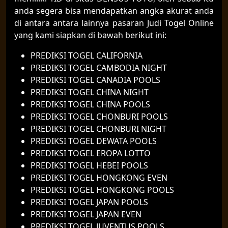
anda segera bisa mendapatkan angka akurat anda
di antara antara lainnya pasaran Judi Togel Online
yang kami siapkan di bawah berikut ini:
PREDIKSI TOGEL CALIFORNIA
PREDIKSI TOGEL CAMBODIA NIGHT
PREDIKSI TOGEL CANADIA POOLS
PREDIKSI TOGEL CHINA NIGHT
PREDIKSI TOGEL CHINA POOLS
PREDIKSI TOGEL CHONBURI POOLS
PREDIKSI TOGEL CHONBURI NIGHT
PREDIKSI TOGEL DEWATA POOLS
PREDIKSI TOGEL EROPA LOTTO
PREDIKSI TOGEL HEBEI POOLS
PREDIKSI TOGEL HONGKONG EVEN
PREDIKSI TOGEL HONGKONG POOLS
PREDIKSI TOGEL JAPAN POOLS
PREDIKSI TOGEL JAPAN EVEN
PREDIKSI TOGEL JUVENTUS POOLS