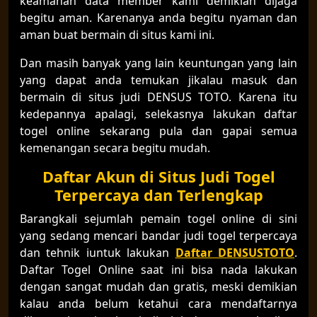
keamanan data member kami demikian dijaga
begitu aman. Karenanya anda begitu nyaman dan
aman buat bermain di situs kami ini.
Dan masih banyak yang lain keuntungan yang lain
yang dapat anda temukan jikalau masuk dan
bermain di situs judi DENSUS TOTO. Karena itu
kedepannya apalagi, selekasnya lakukan daftar
togel online sekarang pula dan gapai semua
kemenangan secara begitu mudah.
Daftar Akun di Situs Judi Togel
Terpercaya dan Terlengkap
Barangkali sejumlah pemain togel online di sini
yang sedang mencari bandar judi togel terpercaya
dan tehnik iuntuk lakukan
Daftar DENSUSTOTO
.
Daftar Togel Online saat ini bisa nada lakukan
dengan sangat mudah dan gratis, meski demikian
kalau anda belum ketahui cara mendaftarnya