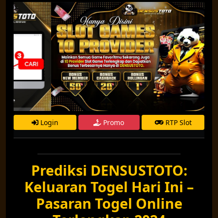
Login
Promo
RTP Slot
Prediksi DENSUSTOTO:
Keluaran Togel Hari Ini –
Pasaran Togel Online