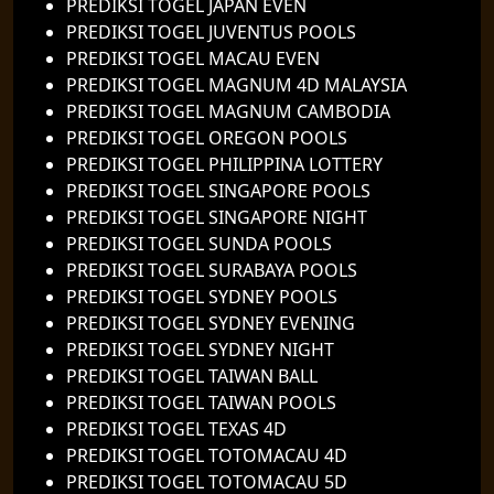
PREDIKSI TOGEL JAPAN EVEN
PREDIKSI TOGEL JUVENTUS POOLS
PREDIKSI TOGEL MACAU EVEN
PREDIKSI TOGEL MAGNUM 4D MALAYSIA
PREDIKSI TOGEL MAGNUM CAMBODIA
PREDIKSI TOGEL OREGON POOLS
PREDIKSI TOGEL PHILIPPINA LOTTERY
PREDIKSI TOGEL SINGAPORE POOLS
PREDIKSI TOGEL SINGAPORE NIGHT
PREDIKSI TOGEL SUNDA POOLS
PREDIKSI TOGEL SURABAYA POOLS
PREDIKSI TOGEL SYDNEY POOLS
PREDIKSI TOGEL SYDNEY EVENING
PREDIKSI TOGEL SYDNEY NIGHT
PREDIKSI TOGEL TAIWAN BALL
PREDIKSI TOGEL TAIWAN POOLS
PREDIKSI TOGEL TEXAS 4D
PREDIKSI TOGEL TOTOMACAU 4D
PREDIKSI TOGEL TOTOMACAU 5D