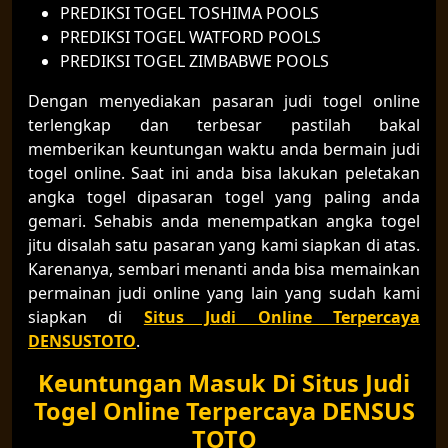
PREDIKSI TOGEL TOSHIMA POOLS
PREDIKSI TOGEL WATFORD POOLS
PREDIKSI TOGEL ZIMBABWE POOLS
Dengan menyediakan pasaran judi togel online
terlengkap dan terbesar pastilah bakal
memberikan keuntungan waktu anda bermain judi
togel online. Saat ini anda bisa lakukan peletakan
angka togel dipasaran togel yang paling anda
gemari. Sehabis anda menempatkan angka togel
jitu disalah satu pasaran yang kami siapkan di atas.
Karenanya, sembari menanti anda bisa memainkan
permainan judi online yang lain yang sudah kami
siapkan di
Situs Judi Online Terpercaya
DENSUSTOTO
.
Keuntungan Masuk Di Situs Judi
Togel Online Terpercaya DENSUS
TOTO