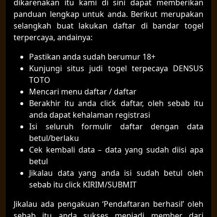
dikarenakan itu kami di sini dapat memberikan
panduan lengkap untuk anda. Berikut merupakan
selangkah buat lakukan daftar di bandar togel
terpercaya, andainya:
Pastikan anda sudah berumur 18+
Kunjungi situs judi togel terpecaya DENSUS
TOTO
Mencari menu daftar / daftar
Berakhir itu anda click daftar, oleh sebab itu
anda dapat kehalaman registrasi
Isi seluruh formulir daftar dengan data
betul/berlaku
Cek kembali data – data yang sudah diisi apa
betul
Jikalau data yang anda isi sudah betul oleh
sebab itu click KIRIM/SUBMIT
Jikalau ada pengakuan ‘Pendaftaran berhasil’ oleh
sebab itu anda sukses menjadi member dari