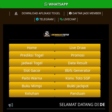
WHATSAPP
DOWNLOAD APLIKASI TOGEL
DAFTAR JADI MEMBER
TELEGRAM
LIVECHAT
Home
Live Draw
Prediksi Togel
Promosi
Jadwal Togel
Data Result
Slot Gacor
Bbfs Generator
Paito Warna
Konv. Toto SGP
Buku Mimpi
Bukti Jackpot
Keluhan
Panduan
SELAMAT DATANG DI
DENSU