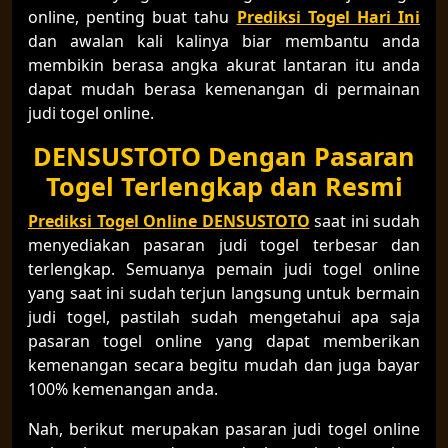
online, penting buat tahu
Prediksi Togel Hari Ini
dan awalan kali kalinya biar membantu anda
membikin berasa angka akurat lantaran itu anda
dapat mudah berasa kemenangan di permainan
judi togel online.
DENSUSTOTO Dengan Pasaran
Togel Terlengkap dan Resmi
Prediksi Togel Online DENSUSTOTO
saat ini sudah
menyediakan pasaran judi togel terbesar dan
terlengkap. Semuanya pemain judi togel online
yang saat ini sudah terjun langsung untuk bermain
judi togel, pastilah sudah mengetahui apa saja
pasaran togel online yang dapat memberikan
kemenangan secara begitu mudah dan juga bayar
100% kemenangan anda.
Nah, berikut merupakan pasaran judi togel online