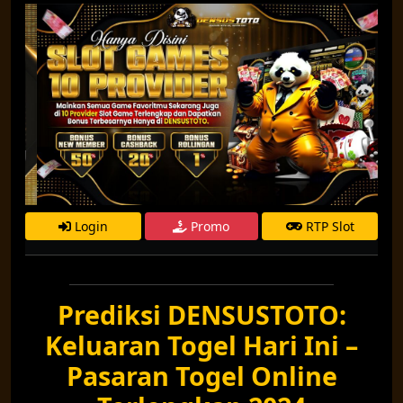
Login
Promo
RTP Slot
Prediksi DENSUSTOTO:
Keluaran Togel Hari Ini –
Pasaran Togel Online