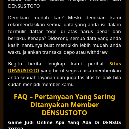
DENSUS TOTO
Demikian mudah kan? Meski demikian kami
rekomendasikan semua data yang anda isi dalam
formulir daftar togel di atas harus benar dan
berlaku. Kenapa? Didorong semua data yang anda
kasih nantunya buat membikin lebih mudah anda
waktu jalankan transaksi depo atau withdraw.
Begitu berita lengkap kami perihal
Situs
DENSUSTOTO
yang betul segera bisa memberikan
anda sebuah layanan dan juga fasilitas terbaik bila
sudah menjadi member kami.
FAQ – Pertanyaan Yang Sering
Ditanyakan Member
DENSUSTOTO
Game Judi Online Apa Yang Ada Di DENSUS