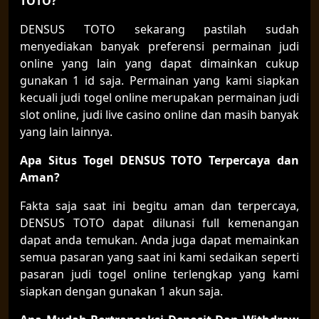
TOTO?
DENSUS TOTO sekarang pastilah sudah
menyediakan banyak preferensi permainan judi
online yang lain yang dapat dimainkan cukup
gunakan 1 id saja. Permainan yang kami siapkan
kecuali judi togel online merupakan permainan judi
slot online, judi live casino online dan masih banyak
yang lain lainnya.
Apa Situs Togel DENSUS TOTO Terpercaya dan
Aman?
Fakta saja saat ini begitu aman dan terpercaya,
DENSUS TOTO dapat dilunasi full kemenangan
dapat anda temukan. Anda juga dapat memainkan
semua pasaran yang saat ini kami sedaikan seperti
pasaran judi togel online terlengkap yang kami
siapkan dengan gunakan 1 akun saja.