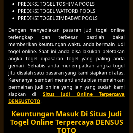
PREDIKSI TOGEL TOSHIMA POOLS
PREDIKSI TOGEL WATFORD POOLS
PREDIKSI TOGEL ZIMBABWE POOLS
Dengan menyediakan pasaran judi togel online
terlengkap dan terbesar pastilah bakal
memberikan keuntungan waktu anda bermain judi
togel online. Saat ini anda bisa lakukan peletakan
angka togel dipasaran togel yang paling anda
gemari. Sehabis anda menempatkan angka togel
jitu disalah satu pasaran yang kami siapkan di atas.
Karenanya, sembari menanti anda bisa memainkan
permainan judi online yang lain yang sudah kami
siapkan di
Situs Judi Online Terpercaya
DENSUSTOTO
.
Keuntungan Masuk Di Situs Judi
Togel Online Terpercaya DENSUS
TOTO