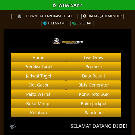
WHATSAPP
DOWNLOAD APLIKASI TOGEL
DAFTAR JADI MEMBER
TELEGRAM
LIVECHAT
Home
Live Draw
Prediksi Togel
Promosi
Jadwal Togel
Data Result
Slot Gacor
Bbfs Generator
Paito Warna
Konv. Toto SGP
Buku Mimpi
Bukti Jackpot
Keluhan
Panduan
SELAMAT DATANG DI
DENSUS