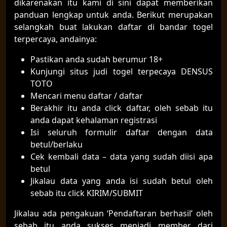
dikarenakan itu kami di sini dapat memberikan
panduan lengkap untuk anda. Berikut merupakan
selangkah buat lakukan daftar di bandar togel
terpercaya, andainya:
Pastikan anda sudah berumur 18+
Kunjungi situs judi togel terpecaya DENSUS
TOTO
Mencari menu daftar / daftar
Berakhir itu anda click daftar, oleh sebab itu
anda dapat kehalaman registrasi
Isi seluruh formulir daftar dengan data
betul/berlaku
Cek kembali data – data yang sudah diisi apa
betul
Jikalau data yang anda isi sudah betul oleh
sebab itu click KIRIM/SUBMIT
Jikalau ada pengakuan ‘Pendaftaran berhasil’ oleh
sebab itu anda sukses menjadi member dari