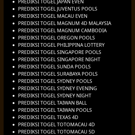
PREDIKSI TOGEL JAPAN EVEN
PREDIKSI TOGEL JUVENTUS POOLS
PREDIKSI TOGEL MACAU EVEN
PREDIKSI TOGEL MAGNUM 4D MALAYSIA
PREDIKSI TOGEL MAGNUM CAMBODIA
PREDIKSI TOGEL OREGON POOLS
PREDIKSI TOGEL PHILIPPINA LOTTERY
PREDIKSI TOGEL SINGAPORE POOLS
PREDIKSI TOGEL SINGAPORE NIGHT
PREDIKSI TOGEL SUNDA POOLS
PREDIKSI TOGEL SURABAYA POOLS
PREDIKSI TOGEL SYDNEY POOLS
PREDIKSI TOGEL SYDNEY EVENING
PREDIKSI TOGEL SYDNEY NIGHT
PREDIKSI TOGEL TAIWAN BALL
PREDIKSI TOGEL TAIWAN POOLS
PREDIKSI TOGEL TEXAS 4D
PREDIKSI TOGEL TOTOMACAU 4D
PREDIKSI TOGEL TOTOMACAU 5D