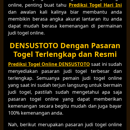
online, penting buat tahu
Prediksi Togel Hari Ini
dan awalan kali kalinya biar membantu anda
membikin berasa angka akurat lantaran itu anda
dapat mudah berasa kemenangan di permainan
judi togel online.
DENSUSTOTO Dengan Pasaran
Togel Terlengkap dan Resmi
Prediksi Togel Online DENSUSTOTO
saat ini sudah
menyediakan pasaran judi togel terbesar dan
terlengkap. Semuanya pemain judi togel online
yang saat ini sudah terjun langsung untuk bermain
judi togel, pastilah sudah mengetahui apa saja
pasaran togel online yang dapat memberikan
kemenangan secara begitu mudah dan juga bayar
100% kemenangan anda.
Nah, berikut merupakan pasaran judi togel online