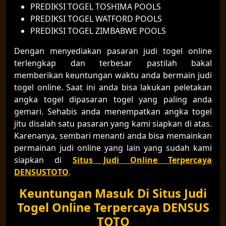
PREDIKSI TOGEL TOSHIMA POOLS
PREDIKSI TOGEL WATFORD POOLS
PREDIKSI TOGEL ZIMBABWE POOLS
Dengan menyediakan pasaran judi togel online
terlengkap dan terbesar pastilah bakal
memberikan keuntungan waktu anda bermain judi
togel online. Saat ini anda bisa lakukan peletakan
angka togel dipasaran togel yang paling anda
gemari. Sehabis anda menempatkan angka togel
jitu disalah satu pasaran yang kami siapkan di atas.
Karenanya, sembari menanti anda bisa memainkan
permainan judi online yang lain yang sudah kami
siapkan di
Situs Judi Online Terpercaya
DENSUSTOTO
.
Keuntungan Masuk Di Situs Judi
Togel Online Terpercaya DENSUS
TOTO