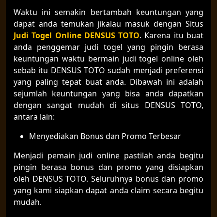
Waktu ini semakin bertambah keuntungan yang
dapat anda temukan jikalau masuk dengan Situs
Judi Togel Online DENSUS TOTO
. Karena itu buat
anda penggemar judi togel yang pingin berasa
keuntungan waktu bermain judi togel online oleh
sebab itu DENSUS TOTO sudah menjadi preferensi
yang paling tepat buat anda. Dibawah ini adalah
sejumlah keuntungan yang bisa anda dapatkan
dengan sangat mudah di situs DENSUS TOTO,
antara lain:
Menyediakan Bonus dan Promo Terbesar
Menjadi pemain judi online pastilah anda begitu
pingin berasa bonus dan promo yang disiapkan
oleh DENSUS TOTO. Seluruhnya bonus dan promo
yang kami siapkan dapat anda claim secara begitu
mudah.