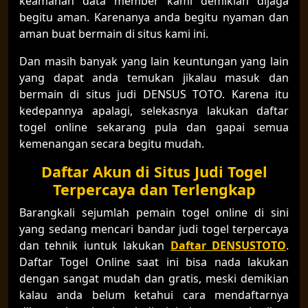
keamanan data member kami demikian dijaga
begitu aman. Karenanya anda begitu nyaman dan
aman buat bermain di situs kami ini.
Dan masih banyak yang lain keuntungan yang lain
yang dapat anda temukan jikalau masuk dan
bermain di situs judi DENSUS TOTO. Karena itu
kedepannya apalagi, selekasnya lakukan daftar
togel online sekarang pula dan gapai semua
kemenangan secara begitu mudah.
Daftar Akun di Situs Judi Togel
Terpercaya dan Terlengkap
Barangkali sejumlah pemain togel online di sini
yang sedang mencari bandar judi togel terpercaya
dan tehnik iuntuk lakukan
Daftar DENSUSTOTO
.
Daftar Togel Online saat ini bisa nada lakukan
dengan sangat mudah dan gratis, meski demikian
kalau anda belum ketahui cara mendaftarnya