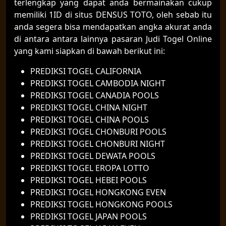
terlengkap yang dapat anda bermainakan cukup
memiliki 1ID di situs DENSUS TOTO, oleh sebab itu
anda segera bisa mendapatkan angka akurat anda
di antara antara lainnya pasaran Judi Togel Online
yang kami siapkan di bawah berikut ini:
PREDIKSI TOGEL CALIFORNIA
PREDIKSI TOGEL CAMBODIA NIGHT
PREDIKSI TOGEL CANADIA POOLS
PREDIKSI TOGEL CHINA NIGHT
PREDIKSI TOGEL CHINA POOLS
PREDIKSI TOGEL CHONBURI POOLS
PREDIKSI TOGEL CHONBURI NIGHT
PREDIKSI TOGEL DEWATA POOLS
PREDIKSI TOGEL EROPA LOTTO
PREDIKSI TOGEL HEBEI POOLS
PREDIKSI TOGEL HONGKONG EVEN
PREDIKSI TOGEL HONGKONG POOLS
PREDIKSI TOGEL JAPAN POOLS