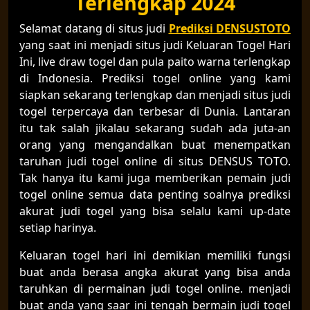
Terlengkap 2024
Selamat datang di situs judi
Prediksi DENSUSTOTO
yang saat ini menjadi situs judi Keluaran Togel Hari
Ini, live draw togel dan pula paito warna terlengkap
di Indonesia. Prediksi togel online yang kami
siapkan sekarang terlengkap dan menjadi situs judi
togel terpercaya dan terbesar di Dunia. Lantaran
itu tak salah jikalau sekarang sudah ada juta-an
orang yang mengandalkan buat menempatkan
taruhan judi togel online di situs DENSUS TOTO.
Tak hanya itu kami juga memberikan pemain judi
togel online semua data penting soalnya prediksi
akurat judi togel yang bisa selalu kami up-date
setiap harinya.
Keluaran togel hari ini demikian memiliki fungsi
buat anda berasa angka akurat yang bisa anda
taruhkan di permainan judi togel online. menjadi
buat anda yang saar ini tengah bermain judi togel