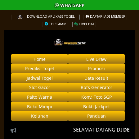
WHATSAPP
DOWNLOAD APLIKASI TOGEL
DAFTAR JADI MEMBER
TELEGRAM
LIVECHAT
Home
Live Draw
Prediksi Togel
Promosi
Jadwal Togel
Data Result
Slot Gacor
Bbfs Generator
Paito Warna
Konv. Toto SGP
Buku Mimpi
Bukti Jackpot
Keluhan
Panduan
SELAMAT DATANG DI
DENSUS