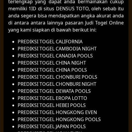
terlengkap yang dapat anda bermainakan cukup
memiliki 1ID di situs DENSUS TOTO, oleh sebab itu
anda segera bisa mendapatkan angka akurat anda
di antara antara lainnya pasaran Judi Togel Online
yang kami siapkan di bawah berikut ini:
PREDIKSI TOGEL CALIFORNIA
PREDIKSI TOGEL CAMBODIA NIGHT
PREDIKSI TOGEL CANADIA POOLS
PREDIKSI TOGEL CHINA NIGHT
PREDIKSI TOGEL CHINA POOLS
PREDIKSI TOGEL CHONBURI POOLS
PREDIKSI TOGEL CHONBURI NIGHT
PREDIKSI TOGEL DEWATA POOLS
PREDIKSI TOGEL EROPA LOTTO
PREDIKSI TOGEL HEBEI POOLS
PREDIKSI TOGEL HONGKONG EVEN
PREDIKSI TOGEL HONGKONG POOLS
PREDIKSI TOGEL JAPAN POOLS