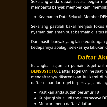
Sekarang anda dapat secara begitu mud
membantu banyak member kami membik
Keamanan Data Seluruh Member DE
Sekarang pastilah bakal menjadi fokus
nyaman dan aman buat bermain di situs ka
Dan masih banyak yang lain keuntungan y
kedepannya apalagi, selekasnya lakukan 
Daftar Aku
Barangkali sejumlah pemain togel onli
DENSUSTOTO
. Daftar Togel Online saat
mendaftarnya dikarenakan itu kami di 
daftar di bandar togel terpercaya, andain
Pastikan anda sudah berumur 18+
Kunjungi situs judi togel terpecaya
Mencari menu daftar / daftar