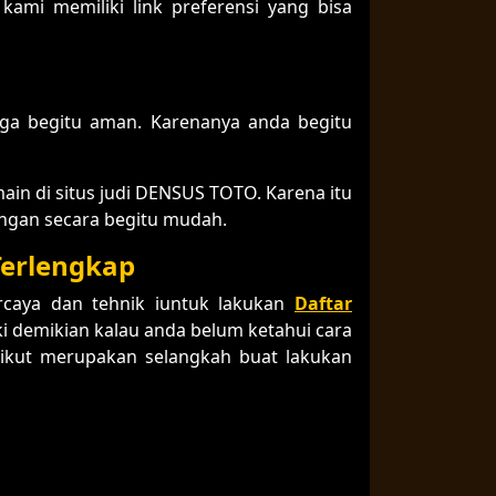
ami memiliki link preferensi yang bisa
aga begitu aman. Karenanya anda begitu
in di situs judi DENSUS TOTO. Karena itu
angan secara begitu mudah.
 Terlengkap
ercaya dan tehnik iuntuk lakukan
Daftar
ki demikian kalau anda belum ketahui cara
rikut merupakan selangkah buat lakukan