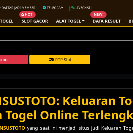
DAFTAR JADI MEMBER
TELEGRAM
LIVECHAT
 TOGEL
SLOT GACOR
ALAT TOGEL
DATA RESULT
B
omo
RTP Slot
SUSTOTO: Keluaran Tog
 Togel Online Terleng
DENSUSTOTO
yang saat ini menjadi situs judi Keluaran Toge