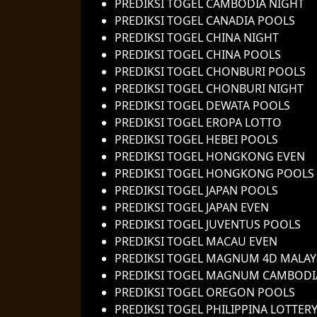
PREDIKSI TOGEL CAMBODIA NIGHT
PREDIKSI TOGEL CANADIA POOLS
PREDIKSI TOGEL CHINA NIGHT
PREDIKSI TOGEL CHINA POOLS
PREDIKSI TOGEL CHONBURI POOLS
PREDIKSI TOGEL CHONBURI NIGHT
PREDIKSI TOGEL DEWATA POOLS
PREDIKSI TOGEL EROPA LOTTO
PREDIKSI TOGEL HEBEI POOLS
PREDIKSI TOGEL HONGKONG EVEN
PREDIKSI TOGEL HONGKONG POOLS
PREDIKSI TOGEL JAPAN POOLS
PREDIKSI TOGEL JAPAN EVEN
PREDIKSI TOGEL JUVENTUS POOLS
PREDIKSI TOGEL MACAU EVEN
PREDIKSI TOGEL MAGNUM 4D MALAY
PREDIKSI TOGEL MAGNUM CAMBODI
PREDIKSI TOGEL OREGON POOLS
PREDIKSI TOGEL PHILIPPINA LOTTER