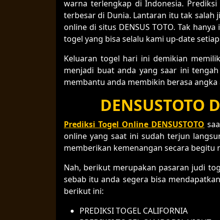
warna terlengkap di Indonesia. Prediksi
terbesar di Dunia. Lantaran itu tak sal
online di situs DENSUS TOTO. Tak hanya 
togel yang bisa selalu kami up-date setiap
Keluaran togel hari ini demikian memili
menjadi buat anda yang saar ini tengah
membantu anda membikin berasa angka ak
DENSUSTOTO De
Prediksi Togel Online DENSUSTOTO
saa
online yang saat ini sudah terjun langs
memberikan kemenangan secara begitu 
Nah, berikut merupakan pasaran judi tog
sebab itu anda segera bisa mendapatkan 
berikut ini:
PREDIKSI TOGEL CALIFORNIA