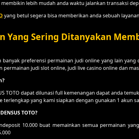
 membikin lebih mudah anda waktu jalankan transaksi dep
O
yang betul segera bisa memberikan anda sebuah layanan 
an Yang Sering Ditanyakan Me
anyak preferensi permainan judi online yang lain yang 
permainan judi slot online, judi live casino online dan mas
n?
NSUS TOTO dapat dilunasi full kemenangan dapat anda te
line terlengkap yang kami siapkan dengan gunakan 1 akun sa
i DENSUS TOTO?
ndeposit 10.000 buat memainkan semua permainan yang
5.000