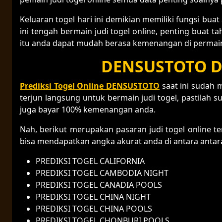
Keluaran togel hari ini demikian memiliki fungsi bua
ini tengah bermain judi togel online, penting buat t
itu anda dapat mudah berasa kemenangan di permaina
DENSUSTOTO De
Prediksi Togel Online DENSUSTOTO
saat ini sudah 
terjun langsung untuk bermain judi togel, pastila
juga bayar 100% kemenangan anda.
Nah, berikut merupakan pasaran judi togel online t
bisa mendapatkan angka akurat anda di antara antara 
PREDIKSI TOGEL CALIFORNIA
PREDIKSI TOGEL CAMBODIA NIGHT
PREDIKSI TOGEL CANADIA POOLS
PREDIKSI TOGEL CHINA NIGHT
PREDIKSI TOGEL CHINA POOLS
PREDIKSI TOGEL CHONBURI POOLS