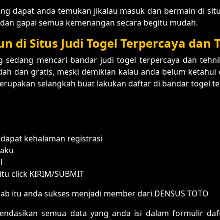
ng dapat anda temukan jikalau masuk dan bermain di sit
la dan gapai semua kemenangan secara begitu mudah.
n di Situs Judi Togel Terpercaya dan
ng sedang mencari bandar judi togel terpercaya dan tehn
ah dan gratis, meski demikian kalau anda belum ketahui 
upakan selangkah buat lakukan daftar di bandar togel te
O
a dapat kehalaman registrasi
laku
l
 itu click KIRIM/SUBMIT
sebab itu anda sukses menjadi member dari DENSUS TOTO
dasikan semua data yang anda isi dalam formulir dafta