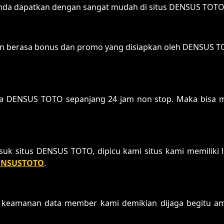
nda dapatkan dengan sangat mudah di situs DENSUS TOTO, 
ngin berasa bonus dan promo yang disiapkan oleh DENSUS
ya DENSUS TOTO sepanjang 24 jam non stop. Maka bisa
uk situs DENSUS TOTO, dipicu kami situs kami memiliki
 DENSUSTOTO
.
icu keamanan data member kami demikian dijaga begitu 