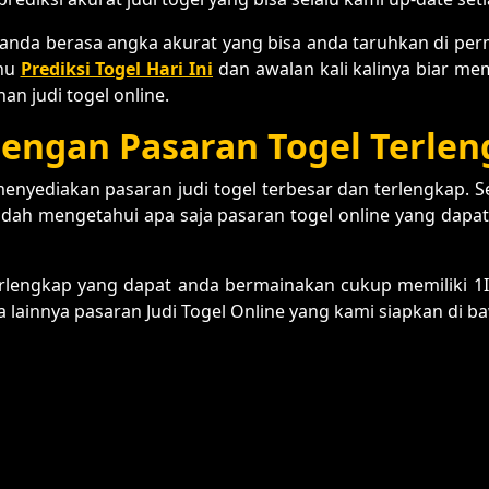
t anda berasa angka akurat yang bisa anda taruhkan di per
ahu
Prediksi Togel Hari Ini
dan awalan kali kalinya biar m
n judi togel online.
ngan Pasaran Togel Terlen
menyediakan pasaran judi togel terbesar dan terlengkap. S
h sudah mengetahui apa saja pasaran togel online yang d
erlengkap yang dapat anda bermainakan cukup memiliki 1
lainnya pasaran Judi Togel Online yang kami siapkan di baw