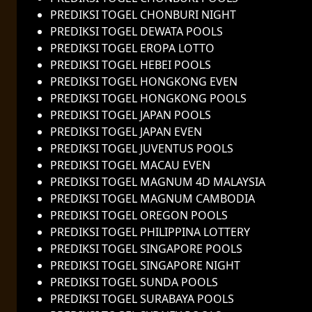
PREDIKSI TOGEL CHONBURI NIGHT
PREDIKSI TOGEL DEWATA POOLS
PREDIKSI TOGEL EROPA LOTTO
PREDIKSI TOGEL HEBEI POOLS
PREDIKSI TOGEL HONGKONG EVEN
PREDIKSI TOGEL HONGKONG POOLS
PREDIKSI TOGEL JAPAN POOLS
PREDIKSI TOGEL JAPAN EVEN
PREDIKSI TOGEL JUVENTUS POOLS
PREDIKSI TOGEL MACAU EVEN
PREDIKSI TOGEL MAGNUM 4D MALAYSIA
PREDIKSI TOGEL MAGNUM CAMBODIA
PREDIKSI TOGEL OREGON POOLS
PREDIKSI TOGEL PHILIPPINA LOTTERY
PREDIKSI TOGEL SINGAPORE POOLS
PREDIKSI TOGEL SINGAPORE NIGHT
PREDIKSI TOGEL SUNDA POOLS
PREDIKSI TOGEL SURABAYA POOLS