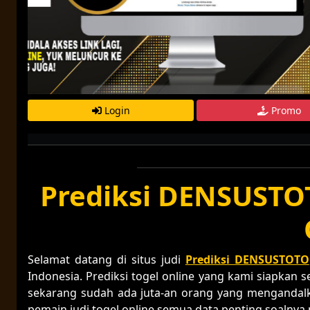
Login
Promo
Prediksi DENSUSTOTO
Selamat datang di situs judi
Prediksi DENSUSTOTO
Indonesia. Prediksi togel online yang kami siapkan s
sekarang sudah ada juta-an orang yang mengandalk
pemain judi togel online semua data penting soalnya p