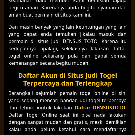
keamanan data member kami demikian dijaga
begitu aman. Karenanya anda begitu nyaman dan
aman buat bermain di situs kami ini.
Dan masih banyak yang lain keuntungan yang lain
yang dapat anda temukan jikalau masuk dan
bermain di situs judi DENSUS TOTO. Karena itu
kedepannya apalagi, selekasnya lakukan daftar
togel online sekarang pula dan gapai semua
kemenangan secara begitu mudah.
Daftar Akun di Situs Judi Togel
Terpercaya dan Terlengkap
Barangkali sejumlah pemain togel online di sini
yang sedang mencari bandar judi togel terpercaya
dan tehnik iuntuk lakukan
Daftar DENSUSTOTO
.
Daftar Togel Online saat ini bisa nada lakukan
dengan sangat mudah dan gratis, meski demikian
kalau anda belum ketahui cara mendaftarnya