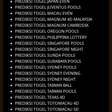
PREDIKSI TOGEL JAPAN EVEN
PREDIKSI TOGEL JUVENTUS POOLS
PREDIKSI TOGEL MACAU EVEN
PREDIKSI TOGEL MAGNUM 4D MALAYSIA
PREDIKSI TOGEL MAGNUM CAMBODIA
PREDIKSI TOGEL OREGON POOLS
PREDIKSI TOGEL PHILIPPINA LOTTERY
PREDIKSI TOGEL SINGAPORE POOLS
PREDIKSI TOGEL SINGAPORE NIGHT
PREDIKSI TOGEL SUNDA POOLS
PREDIKSI TOGEL SURABAYA POOLS
PREDIKSI TOGEL SYDNEY POOLS
PREDIKSI TOGEL SYDNEY EVENING
PREDIKSI TOGEL SYDNEY NIGHT
PREDIKSI TOGEL TAIWAN BALL
PREDIKSI TOGEL TAIWAN POOLS
PREDIKSI TOGEL TEXAS 4D
PREDIKSI TOGEL TOTOMACAU 4D
PREDIKSI TOGEL TOTOMACAU 5D