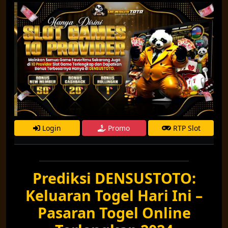
Login
Promo
RTP Slot
Prediksi DENSUSTOTO:
Keluaran Togel Hari Ini –
Pasaran Togel Online