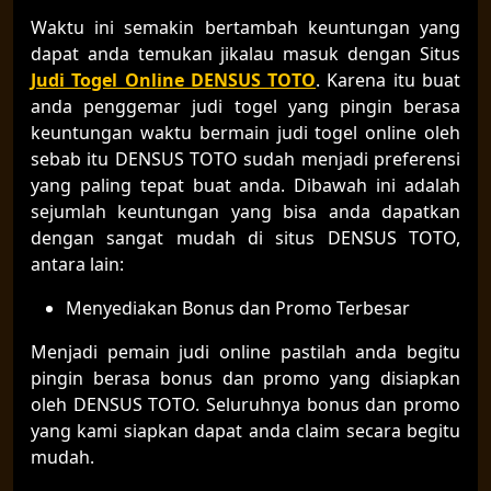
Waktu ini semakin bertambah keuntungan yang
dapat anda temukan jikalau masuk dengan Situs
Judi Togel Online DENSUS TOTO
. Karena itu buat
anda penggemar judi togel yang pingin berasa
keuntungan waktu bermain judi togel online oleh
sebab itu DENSUS TOTO sudah menjadi preferensi
yang paling tepat buat anda. Dibawah ini adalah
sejumlah keuntungan yang bisa anda dapatkan
dengan sangat mudah di situs DENSUS TOTO,
antara lain:
Menyediakan Bonus dan Promo Terbesar
Menjadi pemain judi online pastilah anda begitu
pingin berasa bonus dan promo yang disiapkan
oleh DENSUS TOTO. Seluruhnya bonus dan promo
yang kami siapkan dapat anda claim secara begitu
mudah.