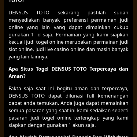
TOTO?
DENSUS TOTO sekarang pastilah sudah
menyediakan banyak preferensi permainan judi
online yang lain yang dapat dimainkan cukup
gunakan 1 id saja. Permainan yang kami siapkan
kecuali judi togel online merupakan permainan judi
slot online, judi live casino online dan masih banyak
yang lain lainnya.
Apa Situs Togel DENSUS TOTO Terpercaya dan
Aman?
Fakta saja saat ini begitu aman dan terpercaya,
DENSUS TOTO dapat dilunasi full kemenangan
dapat anda temukan. Anda juga dapat memainkan
semua pasaran yang saat ini kami sedaikan seperti
pasaran judi togel online terlengkap yang kami
siapkan dengan gunakan 1 akun saja.