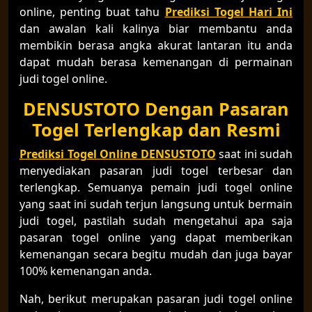
online, penting buat tahu
Prediksi Togel Hari Ini
dan awalan kali kalinya biar membantu anda
membikin berasa angka akurat lantaran itu anda
dapat mudah berasa kemenangan di permainan
judi togel online.
DENSUSTOTO Dengan Pasaran
Togel Terlengkap dan Resmi
Prediksi Togel Online DENSUSTOTO
saat ini sudah
menyediakan pasaran judi togel terbesar dan
terlengkap. Semuanya pemain judi togel online
yang saat ini sudah terjun langsung untuk bermain
judi togel, pastilah sudah mengetahui apa saja
pasaran togel online yang dapat memberikan
kemenangan secara begitu mudah dan juga bayar
100% kemenangan anda.
Nah, berikut merupakan pasaran judi togel online