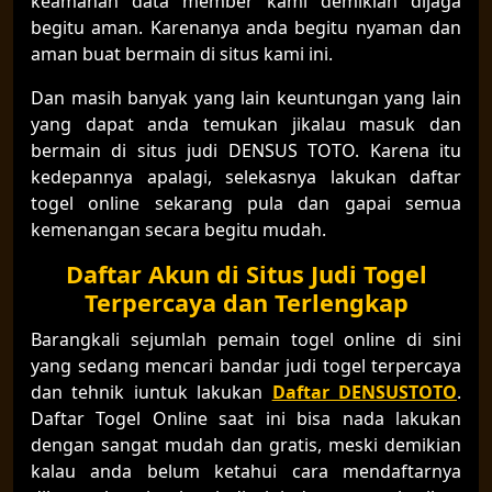
keamanan data member kami demikian dijaga
begitu aman. Karenanya anda begitu nyaman dan
aman buat bermain di situs kami ini.
Dan masih banyak yang lain keuntungan yang lain
yang dapat anda temukan jikalau masuk dan
bermain di situs judi DENSUS TOTO. Karena itu
kedepannya apalagi, selekasnya lakukan daftar
togel online sekarang pula dan gapai semua
kemenangan secara begitu mudah.
Daftar Akun di Situs Judi Togel
Terpercaya dan Terlengkap
Barangkali sejumlah pemain togel online di sini
yang sedang mencari bandar judi togel terpercaya
dan tehnik iuntuk lakukan
Daftar DENSUSTOTO
.
Daftar Togel Online saat ini bisa nada lakukan
dengan sangat mudah dan gratis, meski demikian
kalau anda belum ketahui cara mendaftarnya