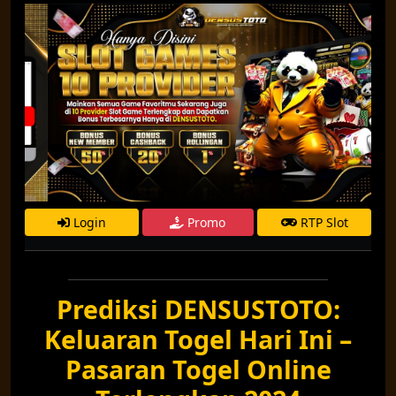
Login
Promo
RTP Slot
Prediksi DENSUSTOTO:
Keluaran Togel Hari Ini –
Pasaran Togel Online