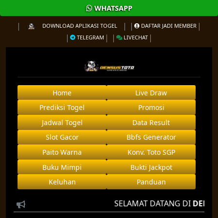
WHATSAPP
DOWNLOAD APLIKASI TOGEL
DAFTAR JADI MEMBER
TELEGRAM
LIVECHAT
Home
Live Draw
Prediksi Togel
Promosi
Jadwal Togel
Data Result
Slot Gacor
Bbfs Generator
Paito Warna
Konv. Toto SGP
Buku Mimpi
Bukti Jackpot
Keluhan
Panduan
SELAMAT DATANG DI
DENSUS