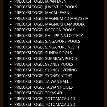
PREDIKSI TOGEL JAPAN EVEN
PREDIKSI TOGEL JUVENTUS POOLS
PREDIKSI TOGEL MACAU EVEN
PREDIKSI TOGEL MAGNUM 4D MALAYSIA
PREDIKSI TOGEL MAGNUM CAMBODIA
PREDIKSI TOGEL OREGON POOLS
PREDIKSI TOGEL PHILIPPINA LOTTERY
PREDIKSI TOGEL SINGAPORE POOLS
PREDIKSI TOGEL SINGAPORE NIGHT
PREDIKSI TOGEL SUNDA POOLS
PREDIKSI TOGEL SURABAYA POOLS
PREDIKSI TOGEL SYDNEY POOLS
PREDIKSI TOGEL SYDNEY EVENING
PREDIKSI TOGEL SYDNEY NIGHT
PREDIKSI TOGEL TAIWAN BALL
PREDIKSI TOGEL TAIWAN POOLS
PREDIKSI TOGEL TEXAS 4D
PREDIKSI TOGEL TOTOMACAU 4D
PREDIKSI TOGEL TOTOMACAU 5D