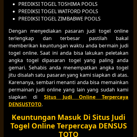
PREDIKSI TOGEL TOSHIMA POOLS
PREDIKSI TOGEL WATFORD POOLS
PREDIKSI TOGEL ZIMBABWE POOLS
Dengan menyediakan pasaran judi togel online
terlengkap dan terbesar pastilah bakal
memberikan keuntungan waktu anda bermain judi
togel online. Saat ini anda bisa lakukan peletakan
angka togel dipasaran togel yang paling anda
gemari. Sehabis anda menempatkan angka togel
jitu disalah satu pasaran yang kami siapkan di atas.
Karenanya, sembari menanti anda bisa memainkan
permainan judi online yang lain yang sudah kami
siapkan di
Situs Judi Online Terpercaya
DENSUSTOTO
.
Keuntungan Masuk Di Situs Judi
Togel Online Terpercaya DENSUS
TOTO