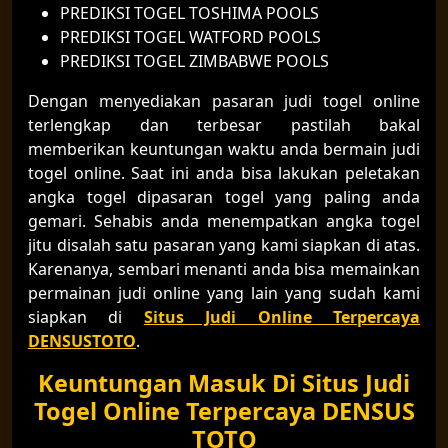
PREDIKSI TOGEL TOSHIMA POOLS
PREDIKSI TOGEL WATFORD POOLS
PREDIKSI TOGEL ZIMBABWE POOLS
Dengan menyediakan pasaran judi togel online
terlengkap dan terbesar pastilah bakal
memberikan keuntungan waktu anda bermain judi
togel online. Saat ini anda bisa lakukan peletakan
angka togel dipasaran togel yang paling anda
gemari. Sehabis anda menempatkan angka togel
jitu disalah satu pasaran yang kami siapkan di atas.
Karenanya, sembari menanti anda bisa memainkan
permainan judi online yang lain yang sudah kami
siapkan di
Situs Judi Online Terpercaya
DENSUSTOTO
.
Keuntungan Masuk Di Situs Judi
Togel Online Terpercaya DENSUS
TOTO