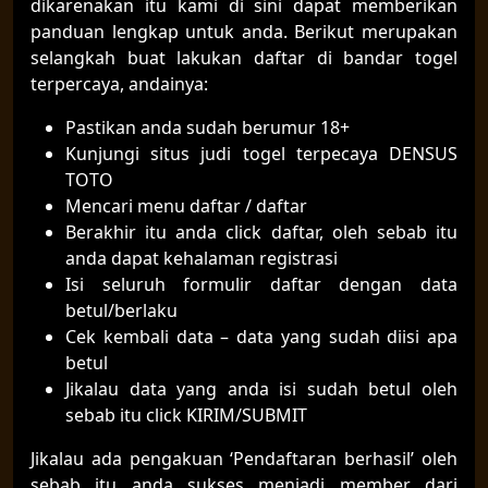
dikarenakan itu kami di sini dapat memberikan
panduan lengkap untuk anda. Berikut merupakan
selangkah buat lakukan daftar di bandar togel
terpercaya, andainya:
Pastikan anda sudah berumur 18+
Kunjungi situs judi togel terpecaya DENSUS
TOTO
Mencari menu daftar / daftar
Berakhir itu anda click daftar, oleh sebab itu
anda dapat kehalaman registrasi
Isi seluruh formulir daftar dengan data
betul/berlaku
Cek kembali data – data yang sudah diisi apa
betul
Jikalau data yang anda isi sudah betul oleh
sebab itu click KIRIM/SUBMIT
Jikalau ada pengakuan ‘Pendaftaran berhasil’ oleh
sebab itu anda sukses menjadi member dari