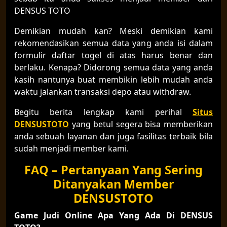
DENSUS TOTO
Demikian mudah kan? Meski demikian kami
rekomendasikan semua data yang anda isi dalam
formulir daftar togel di atas harus benar dan
berlaku. Kenapa? Didorong semua data yang anda
kasih nantunya buat membikin lebih mudah anda
waktu jalankan transaksi depo atau withdraw.
Begitu berita lengkap kami perihal
Situs
DENSUSTOTO
yang betul segera bisa memberikan
anda sebuah layanan dan juga fasilitas terbaik bila
sudah menjadi member kami.
FAQ – Pertanyaan Yang Sering
Ditanyakan Member
DENSUSTOTO
Game Judi Online Apa Yang Ada Di DENSUS