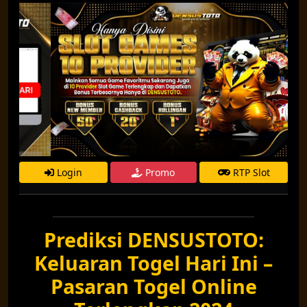
Login
Promo
RTP Slot
Prediksi DENSUSTOTO:
Keluaran Togel Hari Ini –
Pasaran Togel Online