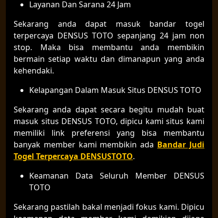
Layanan Dan Sarana 24 Jam
Sekarang anda dapat masuk bandar togel
terpercaya DENSUS TOTO sepanjang 24 jam non
stop. Maka bisa membantu anda membikin
bermain setiap waktu dan dimanapun yang anda
kehendaki.
Kelapangan Dalam Masuk Situs DENSUS TOTO
Sekarang anda dapat secara begitu mudah buat
masuk situs DENSUS TOTO, dipicu kami situs kami
memiliki link preferensi yang bisa membantu
banyak member kami membikin ada
Bandar Judi
Togel Terpercaya DENSUSTOTO
.
Keamanan Data Seluruh Member DENSUS
TOTO
Sekarang pastilah bakal menjadi fokus kami. Dipicu