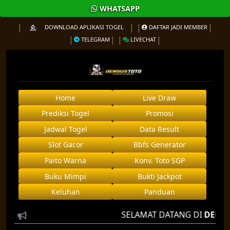
WHATSAPP
DOWNLOAD APLIKASI TOGEL
DAFTAR JADI MEMBER
TELEGRAM
LIVECHAT
Home
Live Draw
Prediksi Togel
Promosi
Jadwal Togel
Data Result
Slot Gacor
Bbfs Generator
Paito Warna
Konv. Toto SGP
Buku Mimpi
Bukti Jackpot
Keluhan
Panduan
SELAMAT DATANG DI
DENSUS