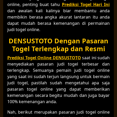
online, penting buat tahu
Prediksi Togel Hari Ini
dan awalan kali kalinya biar membantu anda
membikin berasa angka akurat lantaran itu anda
dapat mudah berasa kemenangan di permainan
judi togel online.
DENSUSTOTO Dengan Pasaran
Togel Terlengkap dan Resmi
Prediksi Togel Online DENSUSTOTO
saat ini sudah
menyediakan pasaran judi togel terbesar dan
terlengkap. Semuanya pemain judi togel online
yang saat ini sudah terjun langsung untuk bermain
judi togel, pastilah sudah mengetahui apa saja
pasaran togel online yang dapat memberikan
kemenangan secara begitu mudah dan juga bayar
100% kemenangan anda.
Nah, berikut merupakan pasaran judi togel online