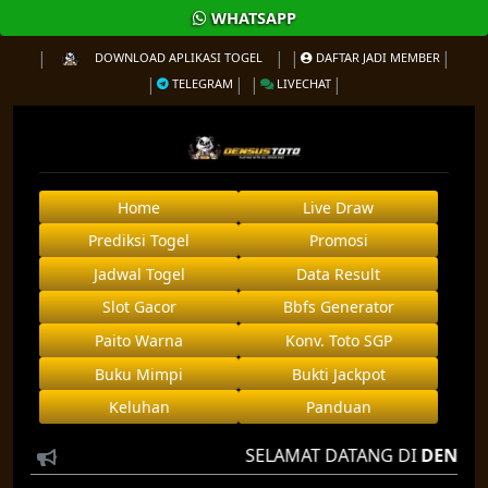
WHATSAPP
DOWNLOAD APLIKASI TOGEL
DAFTAR JADI MEMBER
TELEGRAM
LIVECHAT
Home
Live Draw
Prediksi Togel
Promosi
Jadwal Togel
Data Result
Slot Gacor
Bbfs Generator
Paito Warna
Konv. Toto SGP
Buku Mimpi
Bukti Jackpot
Keluhan
Panduan
SELAMAT DATANG DI
DENSUST