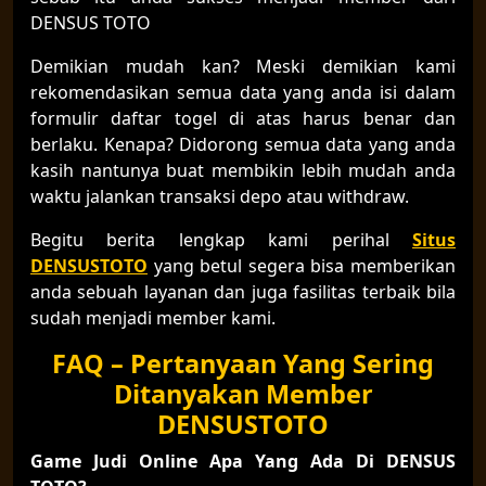
DENSUS TOTO
Demikian mudah kan? Meski demikian kami
rekomendasikan semua data yang anda isi dalam
formulir daftar togel di atas harus benar dan
berlaku. Kenapa? Didorong semua data yang anda
kasih nantunya buat membikin lebih mudah anda
waktu jalankan transaksi depo atau withdraw.
Begitu berita lengkap kami perihal
Situs
DENSUSTOTO
yang betul segera bisa memberikan
anda sebuah layanan dan juga fasilitas terbaik bila
sudah menjadi member kami.
FAQ – Pertanyaan Yang Sering
Ditanyakan Member
DENSUSTOTO
Game Judi Online Apa Yang Ada Di DENSUS