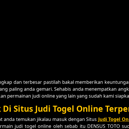
ngkap dan terbesar pastilah bakal memberikan keuntungan 
yang paling anda gemari. Sehabis anda menempatkan angka 
an permainan judi online yang lain yang sudah kami siapk
i Situs Judi Togel Online Ter
t anda temukan jikalau masuk dengan Situs
Judi Togel O
rmain judi togel online oleh sebab itu DENSUS TOTO sud