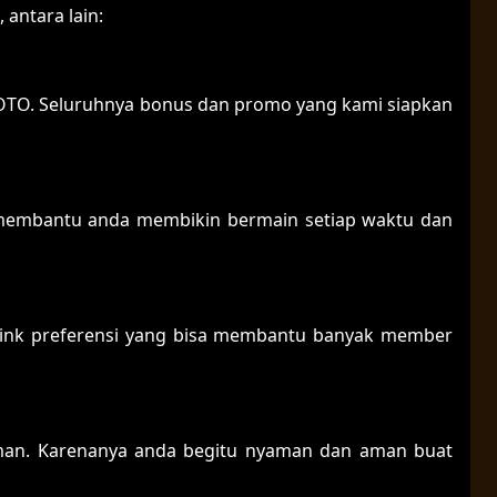
antara lain:
 TOTO. Seluruhnya bonus dan promo yang kami siapkan
 membantu anda membikin bermain setiap waktu dan
 link preferensi yang bisa membantu banyak member
aman. Karenanya anda begitu nyaman dan aman buat