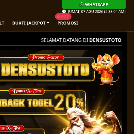
WHATSAPP
JUMAT, 07 AGU 2026 (
5:33:05 AM
)
LT
BUKTI JACKPOT
PROMOSI
SELAMAT DATANG DI
DENSUSTOTO
AGEN TOG