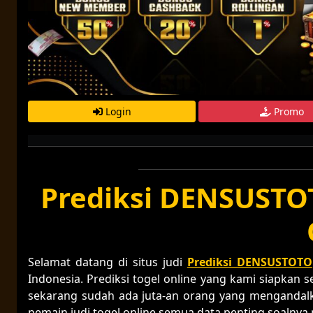
Login
Promo
Prediksi DENSUSTOTO
Selamat datang di situs judi
Prediksi DENSUSTOTO
Indonesia. Prediksi togel online yang kami siapkan s
sekarang sudah ada juta-an orang yang mengandalk
pemain judi togel online semua data penting soalnya p