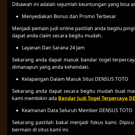
Dibawah ini adalah sejumlah keuntungan yang bisa a
Menyediakan Bonus dan Promo Terbesar
Menjadi pemain judi online pastilah anda begitu pi
dapat anda claim secara begitu mudah.
Layanan Dan Sarana 24 Jam
Sekarang anda dapat masuk bandar togel terperca
dimanapun yang anda kehendaki.
Kelapangan Dalam Masuk Situs DENSUS TOTO
Sekarang anda dapat secara begitu mudah buat mas
kami membikin ada
Bandar Judi Togel Terpercaya
Keamanan Data Seluruh Member DENSUS TOTO
Sekarang pastilah bakal menjadi fokus kami. Dip
bermain di situs kami ini.