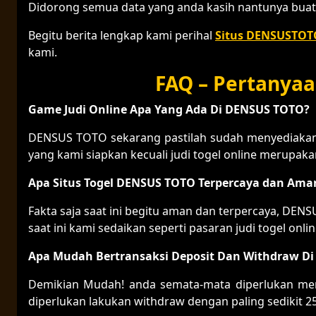
Didorong semua data yang anda kasih nantunya buat
Begitu berita lengkap kami perihal
Situs DENSUSTOT
kami.
FAQ – Pertanya
Game Judi Online Apa Yang Ada Di DENSUS TOTO?
DENSUS TOTO sekarang pastilah sudah menyediakan b
yang kami siapkan kecuali judi togel online merupakan 
Apa Situs Togel DENSUS TOTO Terpercaya dan Ama
Fakta saja saat ini begitu aman dan terpercaya, DE
saat ini kami sedaikan seperti pasaran judi togel on
Apa Mudah
Bert
ransaksi Deposit Dan Withdraw D
Demikian Mudah! anda semata-mata diperlukan me
diperlukan lakukan withdraw dengan paling sedikit 2