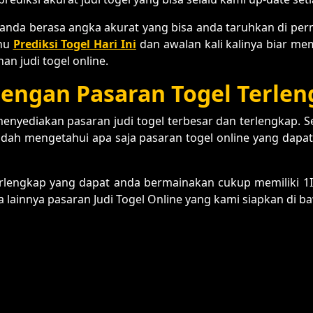
t anda berasa angka akurat yang bisa anda taruhkan di per
ahu
Prediksi Togel Hari Ini
dan awalan kali kalinya biar m
n judi togel online.
ngan Pasaran Togel Terlen
menyediakan pasaran judi togel terbesar dan terlengkap. S
h sudah mengetahui apa saja pasaran togel online yang d
erlengkap yang dapat anda bermainakan cukup memiliki 1
lainnya pasaran Judi Togel Online yang kami siapkan di baw