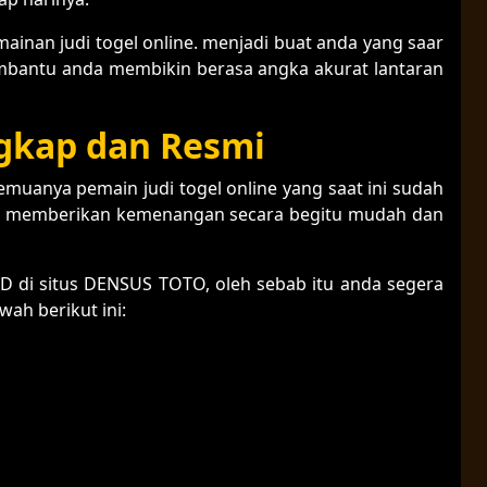
mainan judi togel online. menjadi buat anda yang saar
embantu anda membikin berasa angka akurat lantaran
gkap dan Resmi
emuanya pemain judi togel online yang saat ini sudah
apat memberikan kemenangan secara begitu mudah dan
ID di situs DENSUS TOTO, oleh sebab itu anda segera
ah berikut ini: