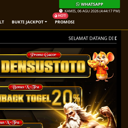
WHATSAPP
KAMIS, 06 AGU 2026 (
4:44:18 PM
)
LT
BUKTI JACKPOT
PROMOSI
SELAMAT DATANG DI
DENSUST