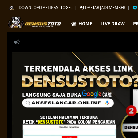
DOWNLOAD APLIKASI TOGEL
DAFTAR JADI MEMBER
HOME
LIVE DRAW
P