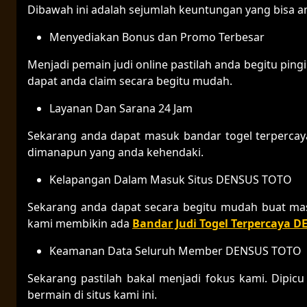
Dibawah ini adalah sejumlah keuntungan yang bisa a
Menyediakan Bonus dan Promo Terbesar
Menjadi pemain judi online pastilah anda begitu pi
dapat anda claim secara begitu mudah.
Layanan Dan Sarana 24 Jam
Sekarang anda dapat masuk bandar togel terperca
dimanapun yang anda kehendaki.
Kelapangan Dalam Masuk Situs DENSUS TOTO
Sekarang anda dapat secara begitu mudah buat mas
kami membikin ada
Bandar Judi Togel Terpercaya
Keamanan Data Seluruh Member DENSUS TOTO
Sekarang pastilah bakal menjadi fokus kami. Dip
bermain di situs kami ini.