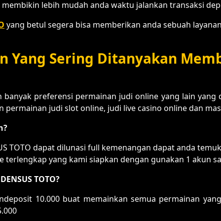
 membikin lebih mudah anda waktu jalankan transaksi dep
O
yang betul segera bisa memberikan anda sebuah layanan 
an Yang Sering Ditanyakan Me
anyak preferensi permainan judi online yang lain yang 
permainan judi slot online, judi live casino online dan mas
n?
NSUS TOTO dapat dilunasi full kemenangan dapat anda te
line terlengkap yang kami siapkan dengan gunakan 1 akun sa
i DENSUS TOTO?
ndeposit 10.000 buat memainkan semua permainan yang
5.000