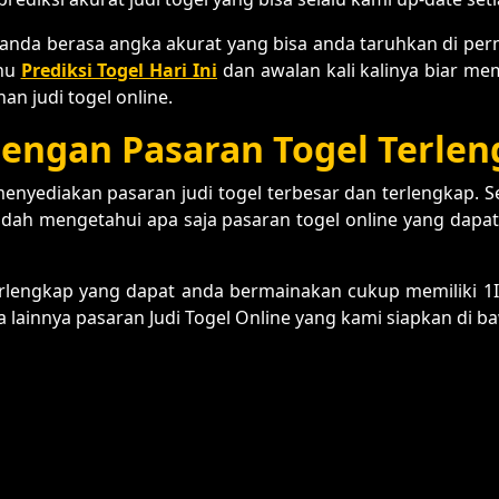
t anda berasa angka akurat yang bisa anda taruhkan di per
ahu
Prediksi Togel Hari Ini
dan awalan kali kalinya biar m
n judi togel online.
ngan Pasaran Togel Terlen
menyediakan pasaran judi togel terbesar dan terlengkap. S
h sudah mengetahui apa saja pasaran togel online yang d
erlengkap yang dapat anda bermainakan cukup memiliki 1
lainnya pasaran Judi Togel Online yang kami siapkan di baw