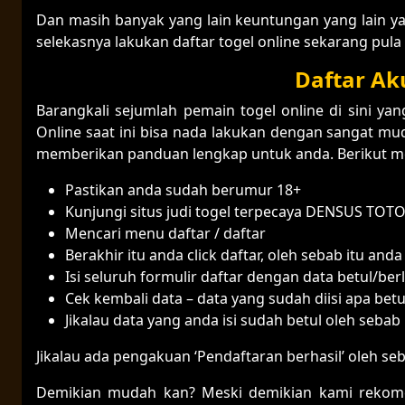
Dan masih banyak yang lain keuntungan yang lain ya
selekasnya lakukan daftar togel online sekarang pu
Daftar Aku
Barangkali sejumlah pemain togel online di sini ya
Online saat ini bisa nada lakukan dengan sangat mud
memberikan panduan lengkap untuk anda. Berikut mer
Pastikan anda sudah berumur 18+
Kunjungi situs judi togel terpecaya DENSUS TOT
Mencari menu daftar / daftar
Berakhir itu anda click daftar, oleh sebab itu and
Isi seluruh formulir daftar dengan data betul/ber
Cek kembali data – data yang sudah diisi apa betu
Jikalau data yang anda isi sudah betul oleh sebab
Jikalau ada pengakuan ‘Pendaftaran berhasil’ oleh 
Demikian mudah kan? Meski demikian kami rekomen