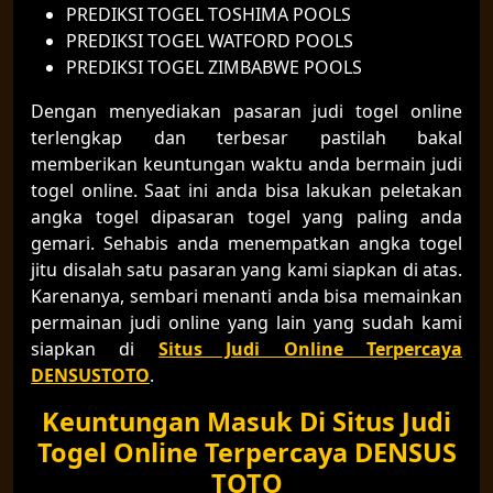
PREDIKSI TOGEL TOSHIMA POOLS
PREDIKSI TOGEL WATFORD POOLS
PREDIKSI TOGEL ZIMBABWE POOLS
Dengan menyediakan pasaran judi togel online
terlengkap dan terbesar pastilah bakal
memberikan keuntungan waktu anda bermain judi
togel online. Saat ini anda bisa lakukan peletakan
angka togel dipasaran togel yang paling anda
gemari. Sehabis anda menempatkan angka togel
jitu disalah satu pasaran yang kami siapkan di atas.
Karenanya, sembari menanti anda bisa memainkan
permainan judi online yang lain yang sudah kami
siapkan di
Situs Judi Online Terpercaya
DENSUSTOTO
.
Keuntungan Masuk Di Situs Judi
Togel Online Terpercaya DENSUS
TOTO