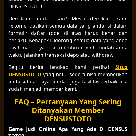
DENSUS TOTO
Demikian mudah kan? Meski demikian kami
rekomendasikan semua data yang anda isi dalam
formulir daftar togel di atas harus benar dan
berlaku. Kenapa? Didorong semua data yang anda
kasih nantunya buat membikin lebih mudah anda
waktu jalankan transaksi depo atau withdraw.
Begitu berita lengkap kami perihal
Situs
DENSUSTOTO
yang betul segera bisa memberikan
anda sebuah layanan dan juga fasilitas terbaik bila
sudah menjadi member kami.
FAQ – Pertanyaan Yang Sering
Ditanyakan Member
DENSUSTOTO
Game Judi Online Apa Yang Ada Di DENSUS