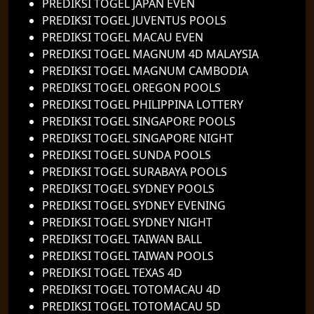
PREDIKSI TOGEL JAPAN EVEN
PREDIKSI TOGEL JUVENTUS POOLS
PREDIKSI TOGEL MACAU EVEN
PREDIKSI TOGEL MAGNUM 4D MALAYSIA
PREDIKSI TOGEL MAGNUM CAMBODIA
PREDIKSI TOGEL OREGON POOLS
PREDIKSI TOGEL PHILIPPINA LOTTERY
PREDIKSI TOGEL SINGAPORE POOLS
PREDIKSI TOGEL SINGAPORE NIGHT
PREDIKSI TOGEL SUNDA POOLS
PREDIKSI TOGEL SURABAYA POOLS
PREDIKSI TOGEL SYDNEY POOLS
PREDIKSI TOGEL SYDNEY EVENING
PREDIKSI TOGEL SYDNEY NIGHT
PREDIKSI TOGEL TAIWAN BALL
PREDIKSI TOGEL TAIWAN POOLS
PREDIKSI TOGEL TEXAS 4D
PREDIKSI TOGEL TOTOMACAU 4D
PREDIKSI TOGEL TOTOMACAU 5D