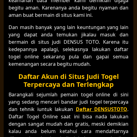
keamanan data member kami demikian dijaga
begitu aman. Karenanya anda begitu nyaman dan
aman buat bermain di situs kami ini.
Dan masih banyak yang lain keuntungan yang lain
yang dapat anda temukan jikalau masuk dan
bermain di situs judi DENSUS TOTO. Karena itu
kedepannya apalagi, selekasnya lakukan daftar
togel online sekarang pula dan gapai semua
kemenangan secara begitu mudah.
Daftar Akun di Situs Judi Togel
Terpercaya dan Terlengkap
Barangkali sejumlah pemain togel online di sini
yang sedang mencari bandar judi togel terpercaya
dan tehnik iuntuk lakukan
Daftar DENSUSTOTO
.
Daftar Togel Online saat ini bisa nada lakukan
dengan sangat mudah dan gratis, meski demikian
kalau anda belum ketahui cara mendaftarnya