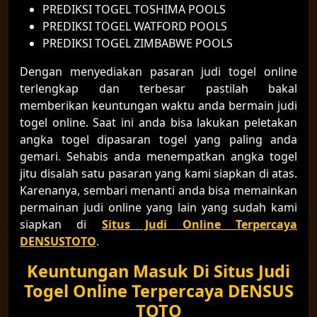
PREDIKSI TOGEL TOSHIMA POOLS
PREDIKSI TOGEL WATFORD POOLS
PREDIKSI TOGEL ZIMBABWE POOLS
Dengan menyediakan pasaran judi togel online
terlengkap dan terbesar pastilah bakal
memberikan keuntungan waktu anda bermain judi
togel online. Saat ini anda bisa lakukan peletakan
angka togel dipasaran togel yang paling anda
gemari. Sehabis anda menempatkan angka togel
jitu disalah satu pasaran yang kami siapkan di atas.
Karenanya, sembari menanti anda bisa memainkan
permainan judi online yang lain yang sudah kami
siapkan di
Situs Judi Online Terpercaya
DENSUSTOTO
.
Keuntungan Masuk Di Situs Judi
Togel Online Terpercaya DENSUS
TOTO