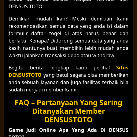
DENSUS TOTO
Demikian mudah kan? Meski demikian kami
rekomendasikan semua data yang anda isi dalam
formulir daftar togel di atas harus benar dan
berlaku. Kenapa? Didorong semua data yang anda
kasih nantunya buat membikin lebih mudah anda
waktu jalankan transaksi depo atau withdraw.
Begitu berita lengkap kami perihal
Situs
DENSUSTOTO
yang betul segera bisa memberikan
anda sebuah layanan dan juga fasilitas terbaik bila
sudah menjadi member kami.
FAQ – Pertanyaan Yang Sering
Ditanyakan Member
DENSUSTOTO
Game Judi Online Apa Yang Ada Di DENSUS