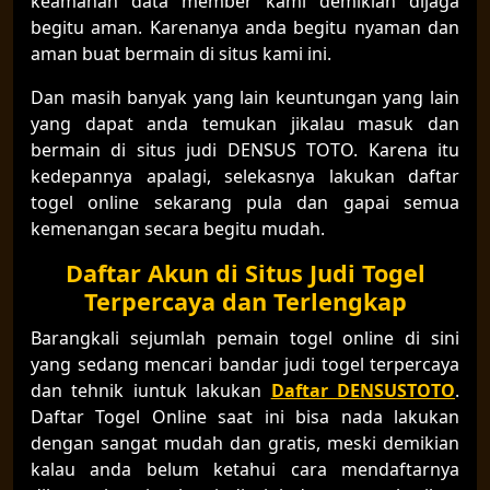
keamanan data member kami demikian dijaga
begitu aman. Karenanya anda begitu nyaman dan
aman buat bermain di situs kami ini.
Dan masih banyak yang lain keuntungan yang lain
yang dapat anda temukan jikalau masuk dan
bermain di situs judi DENSUS TOTO. Karena itu
kedepannya apalagi, selekasnya lakukan daftar
togel online sekarang pula dan gapai semua
kemenangan secara begitu mudah.
Daftar Akun di Situs Judi Togel
Terpercaya dan Terlengkap
Barangkali sejumlah pemain togel online di sini
yang sedang mencari bandar judi togel terpercaya
dan tehnik iuntuk lakukan
Daftar DENSUSTOTO
.
Daftar Togel Online saat ini bisa nada lakukan
dengan sangat mudah dan gratis, meski demikian
kalau anda belum ketahui cara mendaftarnya