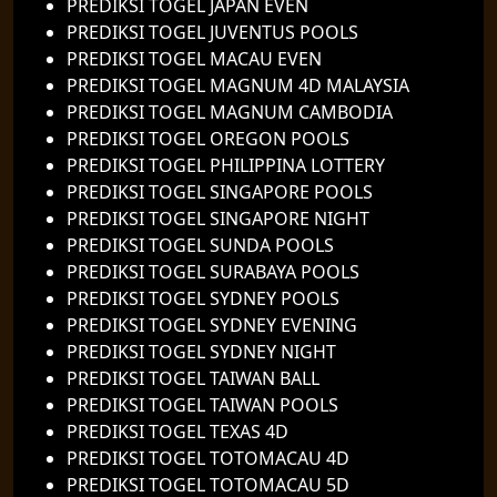
PREDIKSI TOGEL JAPAN EVEN
PREDIKSI TOGEL JUVENTUS POOLS
PREDIKSI TOGEL MACAU EVEN
PREDIKSI TOGEL MAGNUM 4D MALAYSIA
PREDIKSI TOGEL MAGNUM CAMBODIA
PREDIKSI TOGEL OREGON POOLS
PREDIKSI TOGEL PHILIPPINA LOTTERY
PREDIKSI TOGEL SINGAPORE POOLS
PREDIKSI TOGEL SINGAPORE NIGHT
PREDIKSI TOGEL SUNDA POOLS
PREDIKSI TOGEL SURABAYA POOLS
PREDIKSI TOGEL SYDNEY POOLS
PREDIKSI TOGEL SYDNEY EVENING
PREDIKSI TOGEL SYDNEY NIGHT
PREDIKSI TOGEL TAIWAN BALL
PREDIKSI TOGEL TAIWAN POOLS
PREDIKSI TOGEL TEXAS 4D
PREDIKSI TOGEL TOTOMACAU 4D
PREDIKSI TOGEL TOTOMACAU 5D