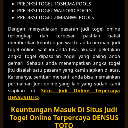
PREDIKSI TOGEL TOSHIMA POOLS
PREDIKSI TOGEL WATFORD POOLS
PREDIKSI TOGEL ZIMBABWE POOLS
Dengan menyediakan pasaran judi togel online
terlengkap dan terbesar pastilah bakal
memberikan keuntungan waktu anda bermain judi
togel online. Saat ini anda bisa lakukan peletakan
angka togel dipasaran togel yang paling anda
gemari. Sehabis anda menempatkan angka togel
jitu disalah satu pasaran yang kami siapkan di atas.
Karenanya, sembari menanti anda bisa memainkan
permainan judi online yang lain yang sudah kami
siapkan di
Situs Judi Online Terpercaya
DENSUSTOTO
.
Keuntungan Masuk Di Situs Judi
Togel Online Terpercaya DENSUS
TOTO