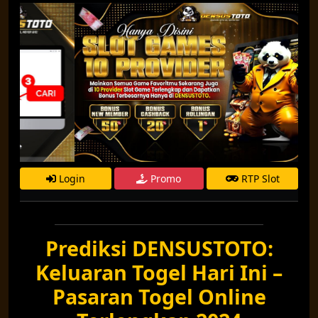
Login
Promo
RTP Slot
Prediksi DENSUSTOTO:
Keluaran Togel Hari Ini –
Pasaran Togel Online