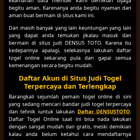
keamanan data member kami demikian dijaga
begitu aman. Karenanya anda begitu nyaman dan
aman buat bermain di situs kami ini.
Dan masih banyak yang lain keuntungan yang lain
yang dapat anda temukan jikalau masuk dan
bermain di situs judi DENSUS TOTO. Karena itu
kedepannya apalagi, selekasnya lakukan daftar
togel online sekarang pula dan gapai semua
kemenangan secara begitu mudah.
Daftar Akun di Situs Judi Togel
Terpercaya dan Terlengkap
Barangkali sejumlah pemain togel online di sini
yang sedang mencari bandar judi togel terpercaya
dan tehnik iuntuk lakukan
Daftar DENSUSTOTO
.
Daftar Togel Online saat ini bisa nada lakukan
dengan sangat mudah dan gratis, meski demikian
kalau anda belum ketahui cara mendaftarnya