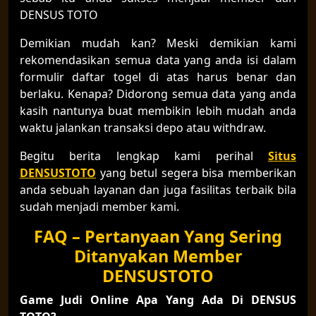
DENSUS TOTO
Demikian mudah kan? Meski demikian kami
rekomendasikan semua data yang anda isi dalam
formulir daftar togel di atas harus benar dan
berlaku. Kenapa? Didorong semua data yang anda
kasih nantunya buat membikin lebih mudah anda
waktu jalankan transaksi depo atau withdraw.
Begitu berita lengkap kami perihal
Situs
DENSUSTOTO
yang betul segera bisa memberikan
anda sebuah layanan dan juga fasilitas terbaik bila
sudah menjadi member kami.
FAQ – Pertanyaan Yang Sering
Ditanyakan Member
DENSUSTOTO
Game Judi Online Apa Yang Ada Di DENSUS