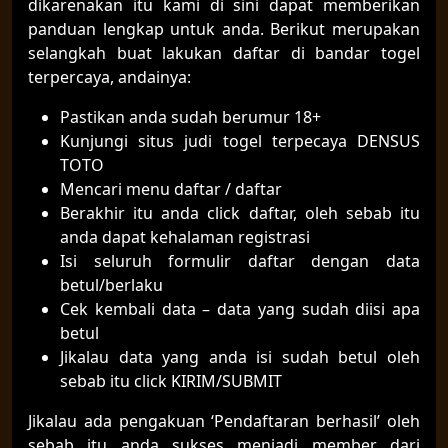
dikarenakan itu kami di sini dapat memberikan
panduan lengkap untuk anda. Berikut merupakan
selangkah buat lakukan daftar di bandar togel
terpercaya, andainya:
Pastikan anda sudah berumur 18+
Kunjungi situs judi togel terpecaya DENSUS
TOTO
Mencari menu daftar / daftar
Berakhir itu anda click daftar, oleh sebab itu
anda dapat kehalaman registrasi
Isi seluruh formulir daftar dengan data
betul/berlaku
Cek kembali data – data yang sudah diisi apa
betul
Jikalau data yang anda isi sudah betul oleh
sebab itu click KIRIM/SUBMIT
Jikalau ada pengakuan ‘Pendaftaran berhasil’ oleh
sebab itu anda sukses menjadi member dari