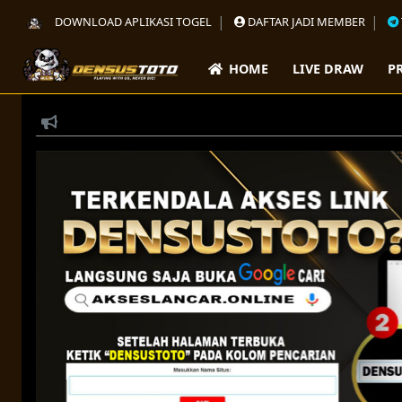
DOWNLOAD APLIKASI TOGEL
DAFTAR JADI MEMBER
HOME
LIVE DRAW
P