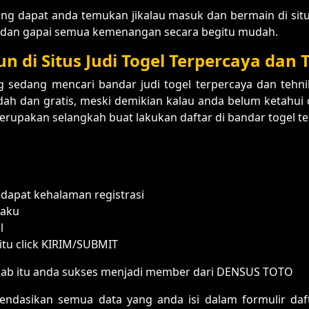
ng dapat anda temukan jikalau masuk dan bermain di sit
la dan gapai semua kemenangan secara begitu mudah.
n di Situs Judi Togel Terpercaya dan
ng sedang mencari bandar judi togel terpercaya dan tehn
ah dan gratis, meski demikian kalau anda belum ketahui 
upakan selangkah buat lakukan daftar di bandar togel te
O
a dapat kehalaman registrasi
laku
l
 itu click KIRIM/SUBMIT
sebab itu anda sukses menjadi member dari DENSUS TOTO
dasikan semua data yang anda isi dalam formulir dafta