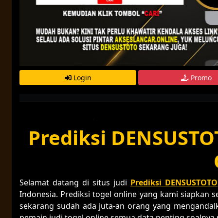
…
Login
Promo
Prediksi DENSUSTOTO
Selamat datang di situs judi
Prediksi DENSUSTOTO
Indonesia. Prediksi togel online yang kami siapkan s
sekarang sudah ada juta-an orang yang mengandalk
pemain judi togel online semua data penting soalnya p