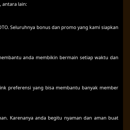
antara lain:
 TOTO. Seluruhnya bonus dan promo yang kami siapkan
 membantu anda membikin bermain setiap waktu dan
 link preferensi yang bisa membantu banyak member
aman. Karenanya anda begitu nyaman dan aman buat