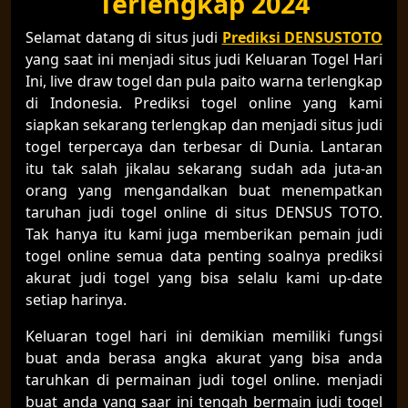
Terlengkap 2024
Selamat datang di situs judi
Prediksi DENSUSTOTO
yang saat ini menjadi situs judi Keluaran Togel Hari
Ini, live draw togel dan pula paito warna terlengkap
di Indonesia. Prediksi togel online yang kami
siapkan sekarang terlengkap dan menjadi situs judi
togel terpercaya dan terbesar di Dunia. Lantaran
itu tak salah jikalau sekarang sudah ada juta-an
orang yang mengandalkan buat menempatkan
taruhan judi togel online di situs DENSUS TOTO.
Tak hanya itu kami juga memberikan pemain judi
togel online semua data penting soalnya prediksi
akurat judi togel yang bisa selalu kami up-date
setiap harinya.
Keluaran togel hari ini demikian memiliki fungsi
buat anda berasa angka akurat yang bisa anda
taruhkan di permainan judi togel online. menjadi
buat anda yang saar ini tengah bermain judi togel