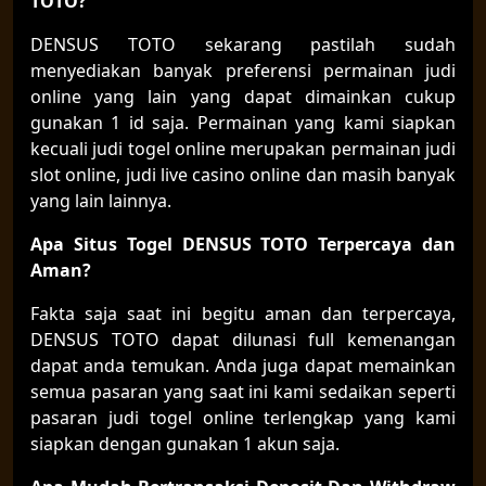
TOTO?
DENSUS TOTO sekarang pastilah sudah
menyediakan banyak preferensi permainan judi
online yang lain yang dapat dimainkan cukup
gunakan 1 id saja. Permainan yang kami siapkan
kecuali judi togel online merupakan permainan judi
slot online, judi live casino online dan masih banyak
yang lain lainnya.
Apa Situs Togel DENSUS TOTO Terpercaya dan
Aman?
Fakta saja saat ini begitu aman dan terpercaya,
DENSUS TOTO dapat dilunasi full kemenangan
dapat anda temukan. Anda juga dapat memainkan
semua pasaran yang saat ini kami sedaikan seperti
pasaran judi togel online terlengkap yang kami
siapkan dengan gunakan 1 akun saja.