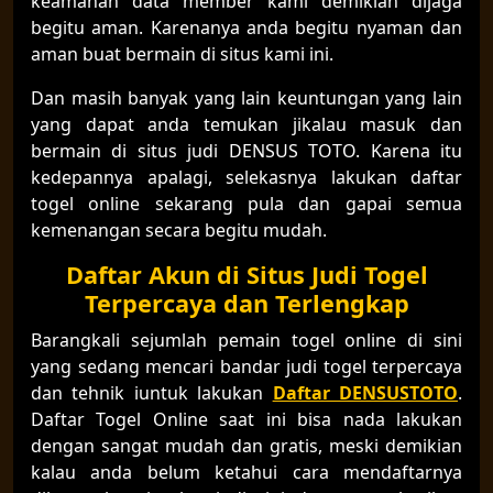
keamanan data member kami demikian dijaga
begitu aman. Karenanya anda begitu nyaman dan
aman buat bermain di situs kami ini.
Dan masih banyak yang lain keuntungan yang lain
yang dapat anda temukan jikalau masuk dan
bermain di situs judi DENSUS TOTO. Karena itu
kedepannya apalagi, selekasnya lakukan daftar
togel online sekarang pula dan gapai semua
kemenangan secara begitu mudah.
Daftar Akun di Situs Judi Togel
Terpercaya dan Terlengkap
Barangkali sejumlah pemain togel online di sini
yang sedang mencari bandar judi togel terpercaya
dan tehnik iuntuk lakukan
Daftar DENSUSTOTO
.
Daftar Togel Online saat ini bisa nada lakukan
dengan sangat mudah dan gratis, meski demikian
kalau anda belum ketahui cara mendaftarnya