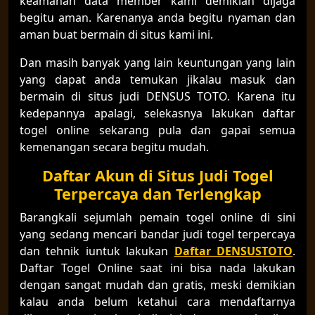
keamanan data member kami demikian dijaga
begitu aman. Karenanya anda begitu nyaman dan
aman buat bermain di situs kami ini.
Dan masih banyak yang lain keuntungan yang lain
yang dapat anda temukan jikalau masuk dan
bermain di situs judi DENSUS TOTO. Karena itu
kedepannya apalagi, selekasnya lakukan daftar
togel online sekarang pula dan gapai semua
kemenangan secara begitu mudah.
Daftar Akun di Situs Judi Togel
Terpercaya dan Terlengkap
Barangkali sejumlah pemain togel online di sini
yang sedang mencari bandar judi togel terpercaya
dan tehnik iuntuk lakukan
Daftar DENSUSTOTO
.
Daftar Togel Online saat ini bisa nada lakukan
dengan sangat mudah dan gratis, meski demikian
kalau anda belum ketahui cara mendaftarnya