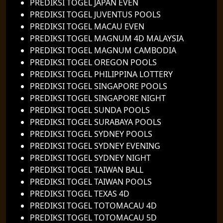
PREDIKSI TOGEL JAPAN EVEN
PREDIKSI TOGEL JUVENTUS POOLS
PREDIKSI TOGEL MACAU EVEN
PREDIKSI TOGEL MAGNUM 4D MALAYSIA
PREDIKSI TOGEL MAGNUM CAMBODIA
PREDIKSI TOGEL OREGON POOLS
PREDIKSI TOGEL PHILIPPINA LOTTERY
PREDIKSI TOGEL SINGAPORE POOLS
PREDIKSI TOGEL SINGAPORE NIGHT
PREDIKSI TOGEL SUNDA POOLS
PREDIKSI TOGEL SURABAYA POOLS
PREDIKSI TOGEL SYDNEY POOLS
PREDIKSI TOGEL SYDNEY EVENING
PREDIKSI TOGEL SYDNEY NIGHT
PREDIKSI TOGEL TAIWAN BALL
PREDIKSI TOGEL TAIWAN POOLS
PREDIKSI TOGEL TEXAS 4D
PREDIKSI TOGEL TOTOMACAU 4D
PREDIKSI TOGEL TOTOMACAU 5D