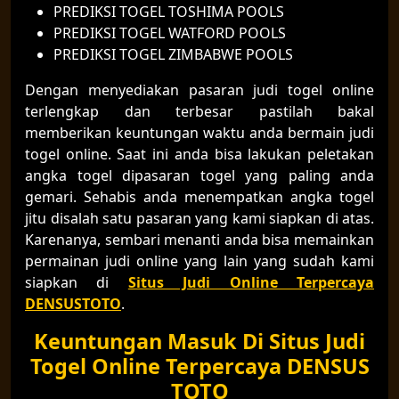
PREDIKSI TOGEL TOSHIMA POOLS
PREDIKSI TOGEL WATFORD POOLS
PREDIKSI TOGEL ZIMBABWE POOLS
Dengan menyediakan pasaran judi togel online
terlengkap dan terbesar pastilah bakal
memberikan keuntungan waktu anda bermain judi
togel online. Saat ini anda bisa lakukan peletakan
angka togel dipasaran togel yang paling anda
gemari. Sehabis anda menempatkan angka togel
jitu disalah satu pasaran yang kami siapkan di atas.
Karenanya, sembari menanti anda bisa memainkan
permainan judi online yang lain yang sudah kami
siapkan di
Situs Judi Online Terpercaya
DENSUSTOTO
.
Keuntungan Masuk Di Situs Judi
Togel Online Terpercaya DENSUS
TOTO