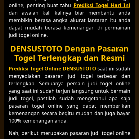
online, penting buat tahu
Prediksi Togel Hari Ini
dan awalan kali kalinya biar membantu anda
membikin berasa angka akurat lantaran itu anda
dapat mudah berasa kemenangan di permainan
judi togel online.
DENSUSTOTO Dengan Pasaran
Togel Terlengkap dan Resmi
Prediksi Togel Online DENSUSTOTO
saat ini sudah
menyediakan pasaran judi togel terbesar dan
terlengkap. Semuanya pemain judi togel online
yang saat ini sudah terjun langsung untuk bermain
judi togel, pastilah sudah mengetahui apa saja
pasaran togel online yang dapat memberikan
kemenangan secara begitu mudah dan juga bayar
100% kemenangan anda.
Nah, berikut merupakan pasaran judi togel online