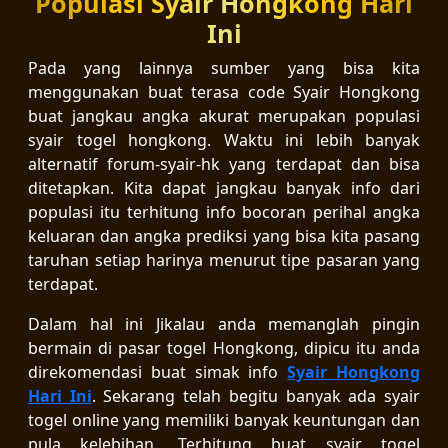
Populasi Syair Hongkong Hari
Ini
Pada yang lainnya sumber yang bisa kita
menggunakan buat terasa code Syair Hongkong
buat jangkau angka akurat merupakan populasi
syair togel hongkong. Waktu ini lebih banyak
alternatif forum-syair-hk yang terdapat dan bisa
ditetapkan. Kita dapat jangkau banyak info dari
populasi itu terhitung info bocoran perihal angka
keluaran dan angka prediksi yang bisa kita pasang
taruhan setiap harinya menurut tipe pasaran yang
terdapat.
Dalam hal ini Jikalau anda memanglah pingin
bermain di pasar togel Hongkong, dipicu itu anda
direkomendasi buat simak info
Syair Hongkong
Hari Ini
. Sekarang telah begitu banyak ada syair
togel online yang memiliki banyak keuntungan dan
pula kelebihan. Terhitung buat syair togel