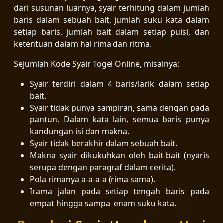
dari susunan luarnya, syair terhitung dalam jumlah
baris dalam sebuah bait, jumlah suku kata dalam
setiap baris, jumlah bait dalam setiap puisi, dan
ketentuan dalam hal rima dan ritma.
Sejumlah Kode Syair Togel Online, misalnya:
Syair terdiri dalam 4 baris/larik dalam setiap
bait.
Syair tidak punya sampiran, sama dengan pada
pantun. Dalam kata lain, semua baris punya
kandungan isi dan makna.
Syair tidak berakhir dalam sebuah bait.
Makna syair dikukuhkan oleh bait-bait (nyaris
serupa dengan paragraf dalam cerita).
Pola rimanya a-a-a-a (rima sama).
Irama jalan pada setiap tengah baris pada
empat hingga sampai enam suku kata.