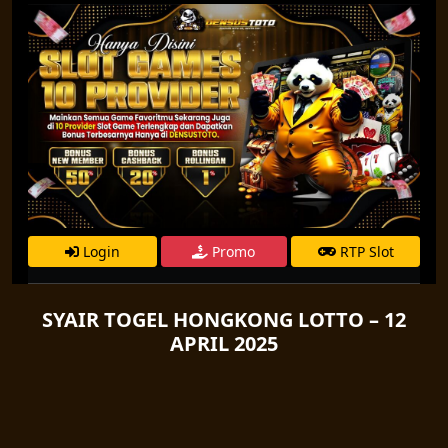
Login
Promo
RTP Slot
SYAIR TOGEL HONGKONG LOTTO – 12
APRIL 2025