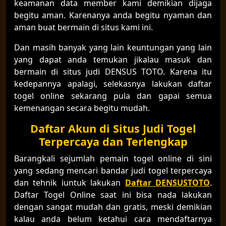
keamanan data member kami demikian dijaga
begitu aman. Karenanya anda begitu nyaman dan
aman buat bermain di situs kami ini.
Dan masih banyak yang lain keuntungan yang lain
yang dapat anda temukan jikalau masuk dan
bermain di situs judi DENSUS TOTO. Karena itu
kedepannya apalagi, selekasnya lakukan daftar
togel online sekarang pula dan gapai semua
kemenangan secara begitu mudah.
Daftar Akun di Situs Judi Togel
Terpercaya dan Terlengkap
Barangkali sejumlah pemain togel online di sini
yang sedang mencari bandar judi togel terpercaya
dan tehnik iuntuk lakukan
Daftar DENSUSTOTO
.
Daftar Togel Online saat ini bisa nada lakukan
dengan sangat mudah dan gratis, meski demikian
kalau anda belum ketahui cara mendaftarnya