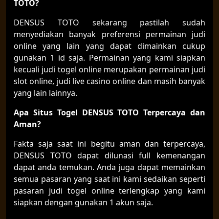
TOTO?
DENSUS TOTO sekarang pastilah sudah
menyediakan banyak preferensi permainan judi
online yang lain yang dapat dimainkan cukup
gunakan 1 id saja. Permainan yang kami siapkan
kecuali judi togel online merupakan permainan judi
slot online, judi live casino online dan masih banyak
yang lain lainnya.
Apa Situs Togel DENSUS TOTO Terpercaya dan
Aman?
Fakta saja saat ini begitu aman dan terpercaya,
DENSUS TOTO dapat dilunasi full kemenangan
dapat anda temukan. Anda juga dapat memainkan
semua pasaran yang saat ini kami sedaikan seperti
pasaran judi togel online terlengkap yang kami
siapkan dengan gunakan 1 akun saja.