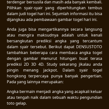
terdengar bersusila dan masih ada banyak kembali.
Pilihkan syair-syair yang diperhitungkan tembus
dalam judi togel hari ini. Sejumlah informasi itu bisa
dijangkau ada pembawaan gambar togel hari ini.
Anda juga bisa mengartikannya secara langsung
atau mengira maksudnya adalah untuk kenali
bersangkutan prediksi angka yang tercantum
dalam syair tersebut. Berikut dapat DENSUSTOTO
tambahkan beberapa cara membaca angka togel
dengan gambar menurut hitungan buat terasa
prediksi 2D 3D 4D. Study sekarang jikalau anda
pingin menang jackpot. Dalam syair togel
hongkong terpercaya punya banyak pengertian.
Pada yang lainnya merupakan:
Angka bermain menjadi angka yang acapkali keluar
atau tengah naik dalam sebuah waktu pengundian
toto gelap.