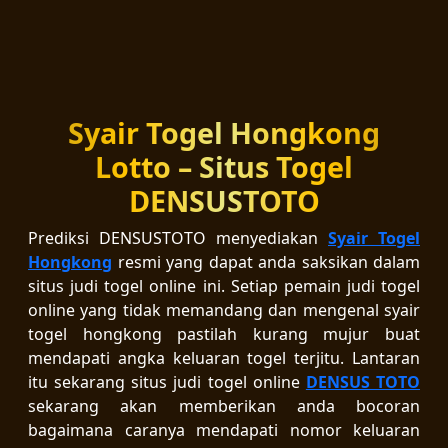
Syair Togel Hongkong
Lotto – Situs Togel
DENSUSTOTO
Prediksi DENSUSTOTO menyediakan
Syair Togel
Hongkong
resmi yang dapat anda saksikan dalam
situs judi togel online ini. Setiap pemain judi togel
online yang tidak memandang dan mengenal syair
togel hongkong pastilah kurang mujur buat
mendapati angka keluaran togel terjitu. Lantaran
itu sekarang situs judi togel online
DENSUS TOTO
sekarang akan memberikan anda bocoran
bagaimana caranya mendapati nomor keluaran