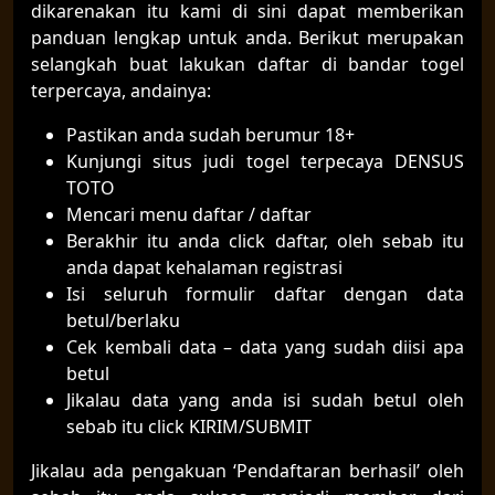
dikarenakan itu kami di sini dapat memberikan
panduan lengkap untuk anda. Berikut merupakan
selangkah buat lakukan daftar di bandar togel
terpercaya, andainya:
Pastikan anda sudah berumur 18+
Kunjungi situs judi togel terpecaya DENSUS
TOTO
Mencari menu daftar / daftar
Berakhir itu anda click daftar, oleh sebab itu
anda dapat kehalaman registrasi
Isi seluruh formulir daftar dengan data
betul/berlaku
Cek kembali data – data yang sudah diisi apa
betul
Jikalau data yang anda isi sudah betul oleh
sebab itu click KIRIM/SUBMIT
Jikalau ada pengakuan ‘Pendaftaran berhasil’ oleh