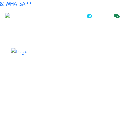
WHATSAPP
Daftar
Jadi
Telegram
Livechat
Download Aplikasi
Member
Togel
Home
Live Draw
Prediksi Togel
Promosi
Jadwal Togel
Data Result