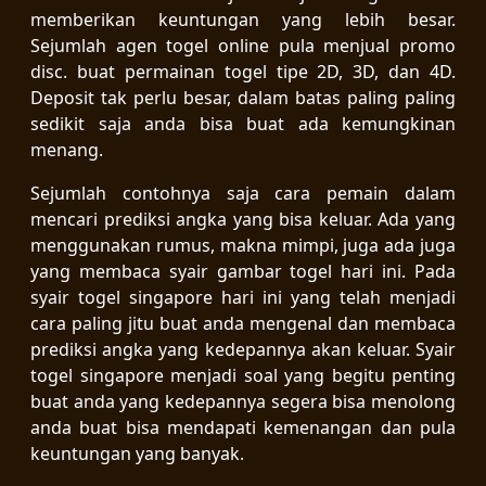
memberikan keuntungan yang lebih besar.
Sejumlah agen togel online pula menjual promo
disc. buat permainan togel tipe 2D, 3D, dan 4D.
Deposit tak perlu besar, dalam batas paling paling
sedikit saja anda bisa buat ada kemungkinan
menang.
Sejumlah contohnya saja cara pemain dalam
mencari prediksi angka yang bisa keluar. Ada yang
menggunakan rumus, makna mimpi, juga ada juga
yang membaca syair gambar togel hari ini. Pada
syair togel singapore hari ini yang telah menjadi
cara paling jitu buat anda mengenal dan membaca
prediksi angka yang kedepannya akan keluar. Syair
togel singapore menjadi soal yang begitu penting
buat anda yang kedepannya segera bisa menolong
anda buat bisa mendapati kemenangan dan pula
keuntungan yang banyak.