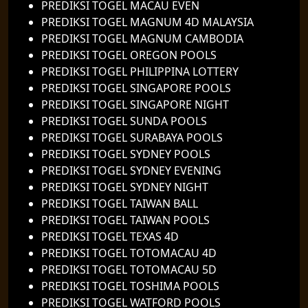
PREDIKSI TOGEL MACAU EVEN
PREDIKSI TOGEL MAGNUM 4D MALAYSIA
PREDIKSI TOGEL MAGNUM CAMBODIA
PREDIKSI TOGEL OREGON POOLS
PREDIKSI TOGEL PHILIPPINA LOTTERY
PREDIKSI TOGEL SINGAPORE POOLS
PREDIKSI TOGEL SINGAPORE NIGHT
PREDIKSI TOGEL SUNDA POOLS
PREDIKSI TOGEL SURABAYA POOLS
PREDIKSI TOGEL SYDNEY POOLS
PREDIKSI TOGEL SYDNEY EVENING
PREDIKSI TOGEL SYDNEY NIGHT
PREDIKSI TOGEL TAIWAN BALL
PREDIKSI TOGEL TAIWAN POOLS
PREDIKSI TOGEL TEXAS 4D
PREDIKSI TOGEL TOTOMACAU 4D
PREDIKSI TOGEL TOTOMACAU 5D
PREDIKSI TOGEL TOSHIMA POOLS
PREDIKSI TOGEL WATFORD POOLS