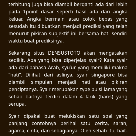
terhitung juga bisa diambil berganti ada dari lebih
pada 1point dasar seperti hasil ada dari angka
keluar. Angka bermain atau colok bebas yang
sesudah itu dibuatkan menjadi prediksi yang telah
menurut pikiran subjektif ini bersama hati sendiri
waktu buat prediksinya.
Sekarang situs DENSUSTOTO akan mengatakan
sedikit, Apa yang bisa diperjelas syair? Kata syair
ada dari bahasa Arab, syu’ur yang memiliki makna
“hati”. Dilihat dari aslinya, syair singapore bisa
diambil simpulan menjadi hati atau pikiran
penciptanya. Syair merupakan type puisi lama yang
setiap baitnya terdiri dalam 4 larik (baris) yang
serupa.
Syair dipakai buat melukiskan satu soal yang
panjang contohnya perihal satu cerita, saran,
agama, cinta, dan sebagianya. Oleh sebab itu, bait-