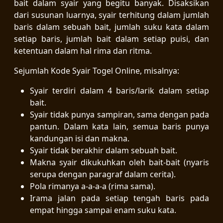
bait dalam syair yang begitu banyak. Disaksikan
dari susunan luarnya, syair terhitung dalam jumlah
baris dalam sebuah bait, jumlah suku kata dalam
setiap baris, jumlah bait dalam setiap puisi, dan
ketentuan dalam hal rima dan ritma.
Sejumlah Kode Syair Togel Online, misalnya:
Syair terdiri dalam 4 baris/larik dalam setiap
bait.
Syair tidak punya sampiran, sama dengan pada
pantun. Dalam kata lain, semua baris punya
kandungan isi dan makna.
Syair tidak berakhir dalam sebuah bait.
Makna syair dikukuhkan oleh bait-bait (nyaris
serupa dengan paragraf dalam cerita).
Pola rimanya a-a-a-a (rima sama).
Irama jalan pada setiap tengah baris pada
empat hingga sampai enam suku kata.