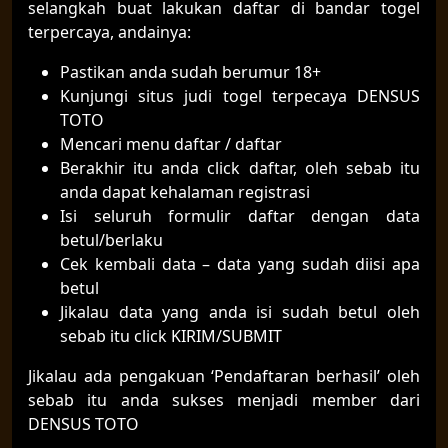
selangkah buat lakukan daftar di bandar togel
terpercaya, andainya:
Pastikan anda sudah berumur 18+
Kunjungi situs judi togel terpecaya DENSUS
TOTO
Mencari menu daftar / daftar
Berakhir itu anda click daftar, oleh sebab itu
anda dapat kehalaman registrasi
Isi seluruh formulir daftar dengan data
betul/berlaku
Cek kembali data – data yang sudah diisi apa
betul
Jikalau data yang anda isi sudah betul oleh
sebab itu click KIRIM/SUBMIT
Jikalau ada pengakuan ‘Pendaftaran berhasil’ oleh
sebab itu anda sukses menjadi member dari
DENSUS TOTO