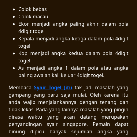
Colok bebas
Colok macau
Ekor menjadi angka paling akhir dalam pola
4digit togel
Kepala menjadi angka ketiga dalam pola 4digit
togel
Kop menjadi angka kedua dalam pola 4digit
togel
As menjadi angka 1 dalam pola atau angka
paling awalan kali keluar 4digit togel.
Membaca
Syair Togel Jitu
tak jadi masalah yang
gampang yang baru saja mulai. Oleh karena itu
anda wajib menjalankannya dengan tenang dan
tidak lekas. Pada yang lainnya masalah yang pingin
dirasa waktu yang akan datang merupakan
penyandingan syair singapore. Pemain dapat
binung dipicu banyak sejumlah angka yang