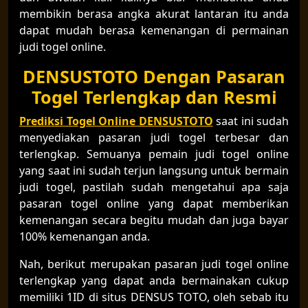
membikin berasa angka akurat lantaran itu anda
dapat mudah berasa kemenangan di permainan
judi togel online.
DENSUSTOTO Dengan Pasaran
Togel Terlengkap dan Resmi
Prediksi Togel Online DENSUSTOTO
saat ini sudah
menyediakan pasaran judi togel terbesar dan
terlengkap. Semuanya pemain judi togel online
yang saat ini sudah terjun langsung untuk bermain
judi togel, pastilah sudah mengetahui apa saja
pasaran togel online yang dapat memberikan
kemenangan secara begitu mudah dan juga bayar
100% kemenangan anda.
Nah, berikut merupakan pasaran judi togel online
terlengkap yang dapat anda bermainakan cukup
memiliki 1ID di situs DENSUS TOTO, oleh sebab itu