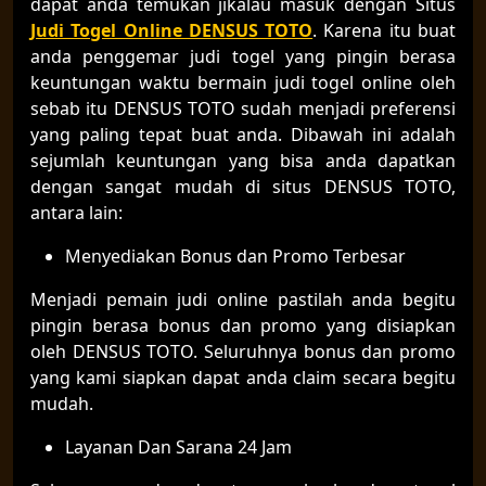
dapat anda temukan jikalau masuk dengan Situs
Judi Togel Online DENSUS TOTO
. Karena itu buat
anda penggemar judi togel yang pingin berasa
keuntungan waktu bermain judi togel online oleh
sebab itu DENSUS TOTO sudah menjadi preferensi
yang paling tepat buat anda. Dibawah ini adalah
sejumlah keuntungan yang bisa anda dapatkan
dengan sangat mudah di situs DENSUS TOTO,
antara lain:
Menyediakan Bonus dan Promo Terbesar
Menjadi pemain judi online pastilah anda begitu
pingin berasa bonus dan promo yang disiapkan
oleh DENSUS TOTO. Seluruhnya bonus dan promo
yang kami siapkan dapat anda claim secara begitu
mudah.
Layanan Dan Sarana 24 Jam