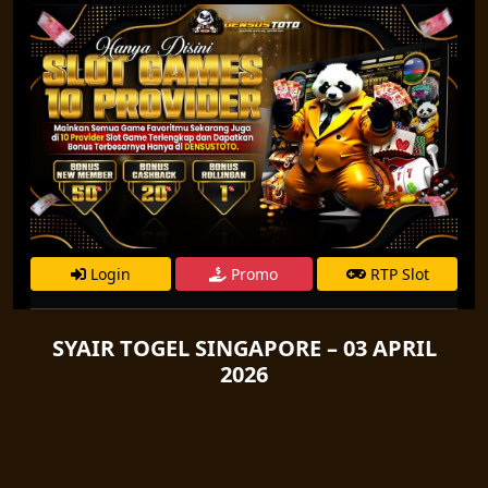
Login
Promo
RTP Slot
SYAIR TOGEL SINGAPORE – 03 APRIL
2026