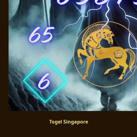
Togel Singapore