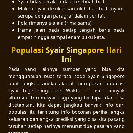
Syair tidak berakhir dalam sebuah bait.
Makna syair dikukuhkan oleh bait-bait (nyaris
serupa dengan paragraf dalam cerita).
Pola rimanya a-a-a-a (rima sama).
Irama jalan pada setiap tengah baris pada
empat hingga sampai enam suku kata.
Populasi Syair Singapore Hari
Ini
Pada yang lainnya sumber yang bisa kita
menggunakan buat terasa code Syair Singapore
buat jangkau angka akurat merupakan populasi
syair togel singapore. Waktu ini lebih banyak
alternatif forum-syair- sgp yang terdapat dan bisa
ditetapkan. Kita dapat jangkau banyak info dari
populasi itu terhitung info bocoran perihal angka
keluaran dan angka prediksi yang bisa kita pasang
taruhan setiap harinya menurut tipe pasaran yang