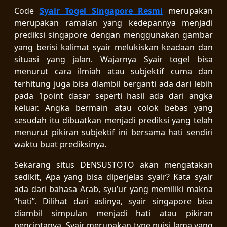
Code
Syair Togel Singapore Resmi
merupakan
merupakan ramalan yang kedepannya menjadi
prediksi singapore dengan menggunakan gambar
yang berisi kalimat syair melukiskan keadaan dan
situasi yang jalan. Wajarnya Syair togel bisa
menurut cara ilmiah atau subjektif cuma dan
terhitung juga bisa diambil berganti ada dari lebih
pada 1point dasar seperti hasil ada dari angka
keluar. Angka bermain atau colok bebas yang
sesudah itu dibuatkan menjadi prediksi yang telah
menurut pikiran subjektif ini bersama hati sendiri
waktu buat prediksinya.
Sekarang situs DENSUSTOTO akan mengatakan
sedikit, Apa yang bisa diperjelas syair? Kata syair
ada dari bahasa Arab, syu’ur yang memiliki makna
“hati”. Dilihat dari aslinya, syair singapore bisa
diambil simpulan menjadi hati atau pikiran
penciptanya. Syair merupakan type puisi lama yang