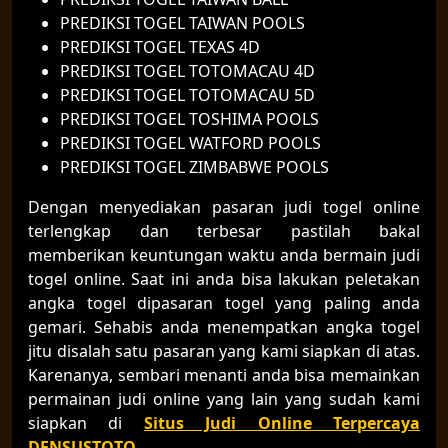
PREDIKSI TOGEL TAIWAN POOLS
PREDIKSI TOGEL TEXAS 4D
PREDIKSI TOGEL TOTOMACAU 4D
PREDIKSI TOGEL TOTOMACAU 5D
PREDIKSI TOGEL TOSHIMA POOLS
PREDIKSI TOGEL WATFORD POOLS
PREDIKSI TOGEL ZIMBABWE POOLS
Dengan menyediakan pasaran judi togel online
terlengkap dan terbesar pastilah bakal
memberikan keuntungan waktu anda bermain judi
togel online. Saat ini anda bisa lakukan peletakan
angka togel dipasaran togel yang paling anda
gemari. Sehabis anda menempatkan angka togel
jitu disalah satu pasaran yang kami siapkan di atas.
Karenanya, sembari menanti anda bisa memainkan
permainan judi online yang lain yang sudah kami
siapkan di
Situs Judi Online Terpercaya
DENSUSTOTO
.