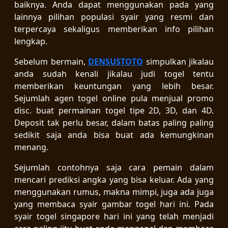
baiknya. Anda dapat menggunakan pada yang
lainnya pilihan populasi syair yang resmi dan
terpercaya sekaligus memberikan info pilihan
lengkap.
Sebelum bermain,
DENSUSTOTO
simpulkan jikalau
anda sudah kenali jikalau judi togel tentu
memberikan keuntungan yang lebih besar.
Sejumlah agen togel online pula menjual promo
disc. buat permainan togel tipe 2D, 3D, dan 4D.
Deposit tak perlu besar, dalam batas paling paling
sedikit saja anda bisa buat ada kemungkinan
menang.
Sejumlah contohnya saja cara pemain dalam
mencari prediksi angka yang bisa keluar. Ada yang
menggunakan rumus, makna mimpi, juga ada juga
yang membaca syair gambar togel hari ini. Pada
syair togel singapore hari ini yang telah menjadi