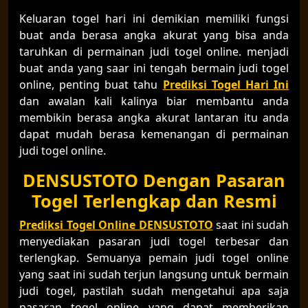
Keluaran togel hari ini demikian memiliki fungsi
buat anda berasa angka akurat yang bisa anda
taruhkan di permainan judi togel online. menjadi
buat anda yang saar ini tengah bermain judi togel
online, penting buat tahu
Prediksi Togel Hari Ini
dan awalan kali kalinya biar membantu anda
membikin berasa angka akurat lantaran itu anda
dapat mudah berasa kemenangan di permainan
judi togel online.
DENSUSTOTO Dengan Pasaran
Togel Terlengkap dan Resmi
Prediksi Togel Online DENSUSTOTO
saat ini sudah
menyediakan pasaran judi togel terbesar dan
terlengkap. Semuanya pemain judi togel online
yang saat ini sudah terjun langsung untuk bermain
judi togel, pastilah sudah mengetahui apa saja
pasaran togel online yang dapat memberikan