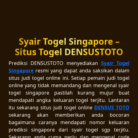
Syair Togel Singapore –
Situs Togel DENSUSTOTO
Prediksi DENSUSTOTO menyediakan
Syair Togel
Singapore
resmi yang dapat anda saksikan dalam
situs judi togel online ini. Setiap pemain judi togel
online yang tidak memandang dan mengenal syair
togel singapore pastilah kurang mujur buat
mendapati angka keluaran togel terjitu. Lantaran
itu sekarang situs judi togel online
DENSUS TOTO
sekarang akan memberikan anda bocoran
bagaimana caranya mendapati nomor keluaran
prediksi singapore dari syair togel sgp terjitu.
Sekarang anda cuma perlu dan mengenal code