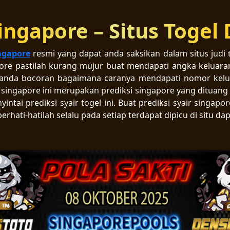
Singapore – Situs Tog
ingapore
resmi yang dapat anda saksikan dalam situs judi to
 pastilah kurang mujur buat mendapati angka keluaran tog
da bocoran bagaimana caranya mendapati nomor keluaran 
ingapore ini merupakan prediksi singapore yang dituang ter
intai prediksi syair togel ini. Buat prediksi syair singa
 berhati-hatilah selalu pada setiap terdapat dipicu di situ