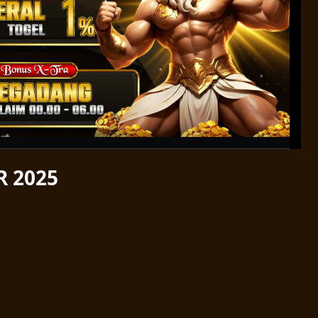
R 2025