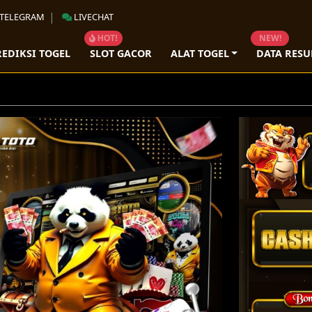
TELEGRAM
LIVECHAT
REDIKSI TOGEL
SLOT GACOR
ALAT TOGEL
DATA RESU