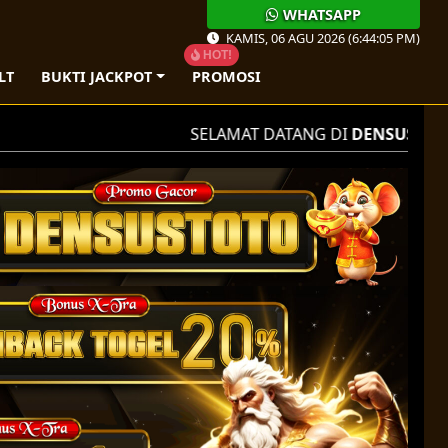
WHATSAPP
KAMIS, 06 AGU 2026 (
6:44:07 PM
)
LT
BUKTI JACKPOT
PROMOSI
SELAMAT DATANG DI
DENSUSTOTO
AGEN T