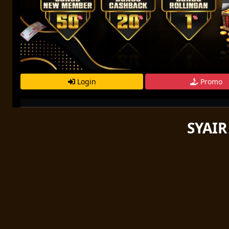
Login
Promo
SYAIR