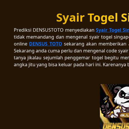
Syair Togel 
Prediksi DENSUSTOTO menyediakan
Syair Togel S
tidak memandang dan mengenal syair togel singapore
online
DENSUS TOTO
sekarang akan memberikan an
Sekarang anda cuma perlu dan mengenal code syair s
tanya jikalau sejumlah penggemar togel begitu meny
angka jitu yang bisa keluar pada hari ini. Karenanya