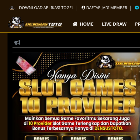
DOWNLOAD APLIKASI TOGEL
DAFTAR JADI MEMBER
HOME
LIVE DRAW
P