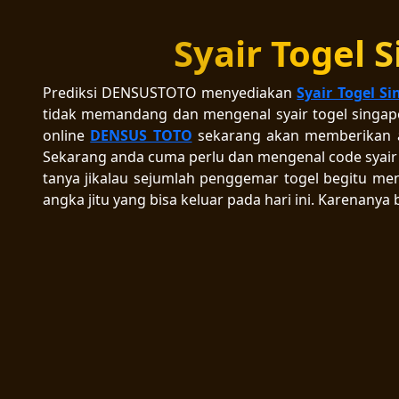
Syair Togel 
Prediksi DENSUSTOTO menyediakan
Syair Togel S
tidak memandang dan mengenal syair togel singapore
online
DENSUS TOTO
sekarang akan memberikan an
Sekarang anda cuma perlu dan mengenal code syair s
tanya jikalau sejumlah penggemar togel begitu meny
angka jitu yang bisa keluar pada hari ini. Karenanya 