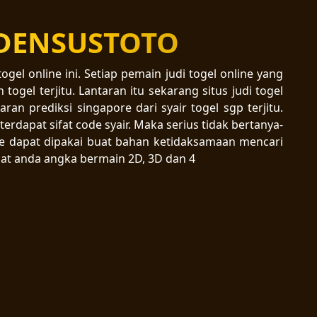
el DENSUSTOTO
gel online ini. Setiap pemain judi togel online yang
el terjitu. Lantaran itu sekarang situs judi togel
prediksi singapore dari syair togel sgp terjitu.
dapat sifat code syair. Maka serius tidak bertanya-
pore dapat dipakai buat bahan ketidaksamaan mencari
dapat anda angka bermain 2D, 3D dan 4