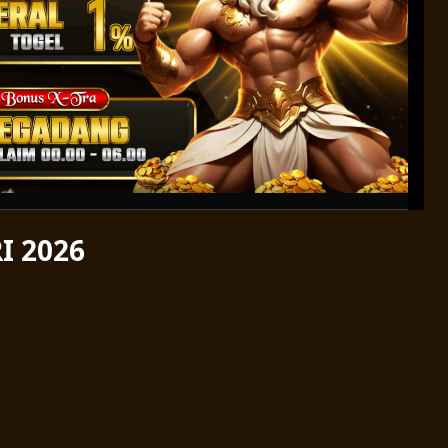
I 2026