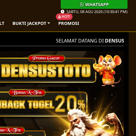
WHATSAPP
SABTU, 08 AGU 2026 (
10:30:42 PM
)
LT
BUKTI JACKPOT
PROMOSI
SELAMAT DATANG DI
DENSUSTOTO
AGE