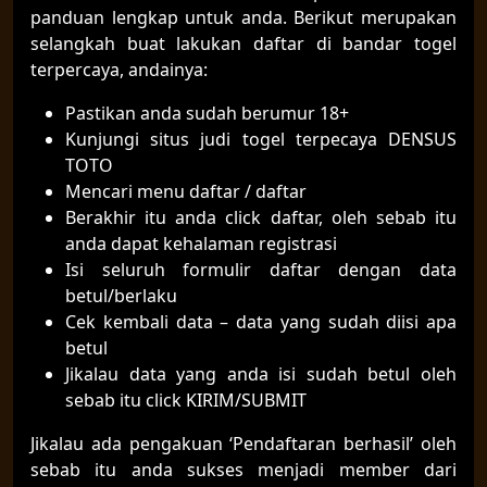
panduan lengkap untuk anda. Berikut merupakan
selangkah buat lakukan daftar di bandar togel
terpercaya, andainya:
Pastikan anda sudah berumur 18+
Kunjungi situs judi togel terpecaya DENSUS
TOTO
Mencari menu daftar / daftar
Berakhir itu anda click daftar, oleh sebab itu
anda dapat kehalaman registrasi
Isi seluruh formulir daftar dengan data
betul/berlaku
Cek kembali data – data yang sudah diisi apa
betul
Jikalau data yang anda isi sudah betul oleh
sebab itu click KIRIM/SUBMIT
Jikalau ada pengakuan ‘Pendaftaran berhasil’ oleh
sebab itu anda sukses menjadi member dari