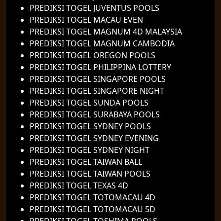
PREDIKSI TOGEL JUVENTUS POOLS
PREDIKSI TOGEL MACAU EVEN
PREDIKSI TOGEL MAGNUM 4D MALAYSIA
PREDIKSI TOGEL MAGNUM CAMBODIA
PREDIKSI TOGEL OREGON POOLS
PREDIKSI TOGEL PHILIPPINA LOTTERY
PREDIKSI TOGEL SINGAPORE POOLS
PREDIKSI TOGEL SINGAPORE NIGHT
PREDIKSI TOGEL SUNDA POOLS
PREDIKSI TOGEL SURABAYA POOLS
PREDIKSI TOGEL SYDNEY POOLS
PREDIKSI TOGEL SYDNEY EVENING
PREDIKSI TOGEL SYDNEY NIGHT
PREDIKSI TOGEL TAIWAN BALL
PREDIKSI TOGEL TAIWAN POOLS
PREDIKSI TOGEL TEXAS 4D
PREDIKSI TOGEL TOTOMACAU 4D
PREDIKSI TOGEL TOTOMACAU 5D
PREDIKSI TOGEL TOSHIMA POOLS