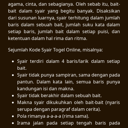
agama, cinta, dan sebagianya. Oleh sebab itu, bait-
bait dalam syair yang begitu banyak. Disaksikan
dari susunan luarnya, syair terhitung dalam jumlah
baris dalam sebuah bait, jumlah suku kata dalam
setiap baris, jumlah bait dalam setiap puisi, dan
ketentuan dalam hal rima dan ritma.
Sejumlah Kode Syair Togel Online, misalnya:
Syair terdiri dalam 4 baris/larik dalam setiap
bait.
Syair tidak punya sampiran, sama dengan pada
pantun. Dalam kata lain, semua baris punya
kandungan isi dan makna.
Syair tidak berakhir dalam sebuah bait.
Makna syair dikukuhkan oleh bait-bait (nyaris
serupa dengan paragraf dalam cerita).
Pola rimanya a-a-a-a (rima sama).
Irama jalan pada setiap tengah baris pada