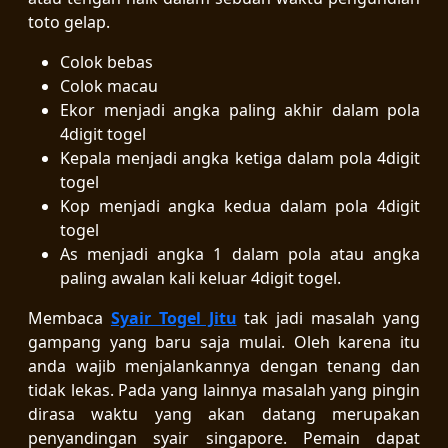
toto gelap.
Colok bebas
Colok macau
Ekor menjadi angka paling akhir dalam pola
4digit togel
Kepala menjadi angka ketiga dalam pola 4digit
togel
Kop menjadi angka kedua dalam pola 4digit
togel
As menjadi angka 1 dalam pola atau angka
paling awalan kali keluar 4digit togel.
Membaca
Syair Togel Jitu
tak jadi masalah yang
gampang yang baru saja mulai. Oleh karena itu
anda wajib menjalankannya dengan tenang dan
tidak lekas. Pada yang lainnya masalah yang pingin
dirasa waktu yang akan datang merupakan
penyandingan syair singapore. Pemain dapat