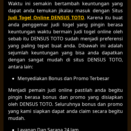
Waktu ini semakin bertambah keuntungan yang
dapat anda temukan jikalau masuk dengan Situs
Judi Togel Online DENSUS TOTO
. Karena itu buat
anda penggemar judi togel yang pingin berasa
keuntungan waktu bermain judi togel online oleh
sebab itu DENSUS TOTO sudah menjadi preferensi
yang paling tepat buat anda. Dibawah ini adalah
sejumlah keuntungan yang bisa anda dapatkan
dengan sangat mudah di situs DENSUS TOTO,
antara lain:
Menyediakan Bonus dan Promo Terbesar
Menjadi pemain judi online pastilah anda begitu
pingin berasa bonus dan promo yang disiapkan
oleh DENSUS TOTO. Seluruhnya bonus dan promo
yang kami siapkan dapat anda claim secara begitu
mudah.
Layanan Dan Sarana 24 Jam