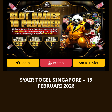
Login
Promo
RTP Slot
SYAIR TOGEL SINGAPORE – 15
FEBRUARI 2026