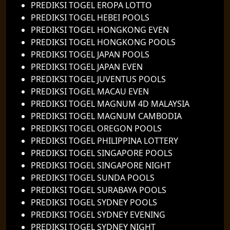
PREDIKSI TOGEL EROPA LOTTO
PREDIKSI TOGEL HEBEI POOLS
PREDIKSI TOGEL HONGKONG EVEN
PREDIKSI TOGEL HONGKONG POOLS
PREDIKSI TOGEL JAPAN POOLS
PREDIKSI TOGEL JAPAN EVEN
PREDIKSI TOGEL JUVENTUS POOLS
PREDIKSI TOGEL MACAU EVEN
PREDIKSI TOGEL MAGNUM 4D MALAYSIA
PREDIKSI TOGEL MAGNUM CAMBODIA
PREDIKSI TOGEL OREGON POOLS
PREDIKSI TOGEL PHILIPPINA LOTTERY
PREDIKSI TOGEL SINGAPORE POOLS
PREDIKSI TOGEL SINGAPORE NIGHT
PREDIKSI TOGEL SUNDA POOLS
PREDIKSI TOGEL SURABAYA POOLS
PREDIKSI TOGEL SYDNEY POOLS
PREDIKSI TOGEL SYDNEY EVENING
PREDIKSI TOGEL SYDNEY NIGHT