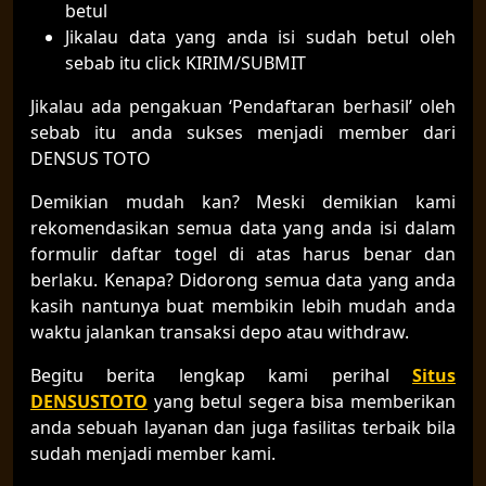
betul
Jikalau data yang anda isi sudah betul oleh
sebab itu click KIRIM/SUBMIT
Jikalau ada pengakuan ‘Pendaftaran berhasil’ oleh
sebab itu anda sukses menjadi member dari
DENSUS TOTO
Demikian mudah kan? Meski demikian kami
rekomendasikan semua data yang anda isi dalam
formulir daftar togel di atas harus benar dan
berlaku. Kenapa? Didorong semua data yang anda
kasih nantunya buat membikin lebih mudah anda
waktu jalankan transaksi depo atau withdraw.
Begitu berita lengkap kami perihal
Situs
DENSUSTOTO
yang betul segera bisa memberikan
anda sebuah layanan dan juga fasilitas terbaik bila
sudah menjadi member kami.