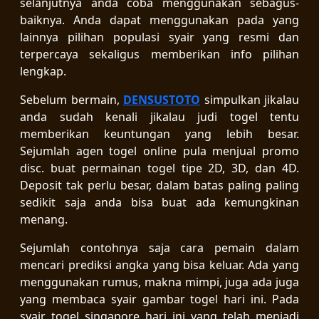
selanjutnya anda coba menggunakan sebagus-
baiknya. Anda dapat menggunakan pada yang
lainnya pilihan populasi syair yang resmi dan
terpercaya sekaligus memberikan info pilihan
lengkap.
Sebelum bermain,
DENSUSTOTO
simpulkan jikalau
anda sudah kenali jikalau judi togel tentu
memberikan keuntungan yang lebih besar.
Sejumlah agen togel online pula menjual promo
disc. buat permainan togel tipe 2D, 3D, dan 4D.
Deposit tak perlu besar, dalam batas paling paling
sedikit saja anda bisa buat ada kemungkinan
menang.
Sejumlah contohnya saja cara pemain dalam
mencari prediksi angka yang bisa keluar. Ada yang
menggunakan rumus, makna mimpi, juga ada juga
yang membaca syair gambar togel hari ini. Pada
syair togel singapore hari ini yang telah menjadi