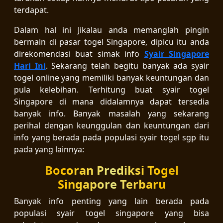
terdapat.
Dalam hal ini Jikalau anda memanglah pingin
bermain di pasar togel Singapore, dipicu itu anda
direkomendasi buat simak info
Syair Singapore
Hari Ini
. Sekarang telah begitu banyak ada syair
togel online yang memiliki banyak keuntungan dan
pula kelebihan. Terhitung buat syair togel
Singapore di mana didalamnya dapat tersedia
banyak info. Banyak masalah yang sekarang
perihal dengan keunggulan dan keuntungan dari
info yang berada pada populasi syair togel sgp itu
pada yang lainnya:
Bocoran Prediksi Togel
Singapore Terbaru
Banyak info penting yang lain berada pada
populasi syair togel singapore yang bisa