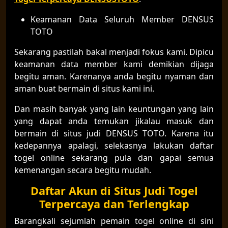
Keamanan Data Seluruh Member DENSUS
TOTO
Sekarang pastilah bakal menjadi fokus kami. Dipicu
keamanan data member kami demikian dijaga
begitu aman. Karenanya anda begitu nyaman dan
aman buat bermain di situs kami ini.
Dan masih banyak yang lain keuntungan yang lain
yang dapat anda temukan jikalau masuk dan
bermain di situs judi DENSUS TOTO. Karena itu
kedepannya apalagi, selekasnya lakukan daftar
togel online sekarang pula dan gapai semua
kemenangan secara begitu mudah.
Daftar Akun di Situs Judi Togel
Terpercaya dan Terlengkap
Barangkali sejumlah pemain togel online di sini