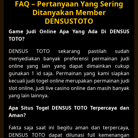
FAQ – Pertanyaan Yang Sering
Ditanyakan Member
DENSUSTOTO
Game Judi Online Apa Yang Ada Di DENSUS
TOTO?
DENSUS TOTO sekarang pastilah sudah
menyediakan banyak preferensi permainan judi
online yang lain yang dapat dimainkan cukup
gunakan 1 id saja. Permainan yang kami siapkan
kecuali judi togel online merupakan permainan judi
slot online, judi live casino online dan masih banyak
yang lain lainnya.
Apa Situs Togel DENSUS TOTO Terpercaya dan
Aman?
Fakta saja saat ini begitu aman dan terpercaya,
DENSUS TOTO dapat dilunasi full kemenangan