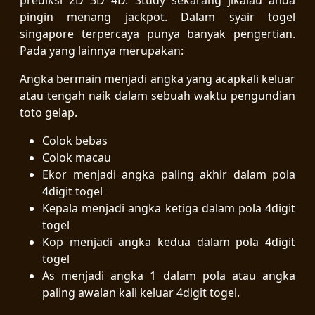
pingin menang jackpot. Dalam syair togel
singapore terpercaya punya banyak pengertian.
Pada yang lainnya merupakan:
Angka bermain menjadi angka yang acapkali keluar
atau tengah naik dalam sebuah waktu pengundian
toto gelap.
Colok bebas
Colok macau
Ekor menjadi angka paling akhir dalam pola
4digit togel
Kepala menjadi angka ketiga dalam pola 4digit
togel
Kop menjadi angka kedua dalam pola 4digit
togel
As menjadi angka 1 dalam pola atau angka
paling awalan kali keluar 4digit togel.