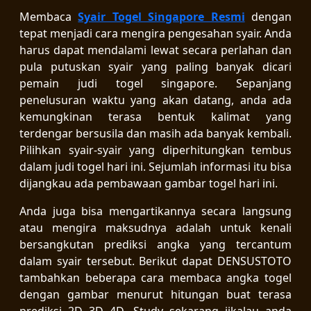
Membaca
Syair Togel Singapore Resmi
dengan
tepat menjadi cara mengira pengesahan syair. Anda
harus dapat mendalami lewat secara perlahan dan
pula putuskan syair yang paling banyak dicari
pemain judi togel singapore. Sepanjang
penelusuran waktu yang akan datang, anda ada
kemungkinan terasa bentuk kalimat yang
terdengar bersusila dan masih ada banyak kembali.
Pilihkan syair-syair yang diperhitungkan tembus
dalam judi togel hari ini. Sejumlah informasi itu bisa
dijangkau ada pembawaan gambar togel hari ini.
Anda juga bisa mengartikannya secara langsung
atau mengira maksudnya adalah untuk kenali
bersangkutan prediksi angka yang tercantum
dalam syair tersebut. Berikut dapat DENSUSTOTO
tambahkan beberapa cara membaca angka togel
dengan gambar menurut hitungan buat terasa
prediksi 2D 3D 4D. Study sekarang jikalau anda