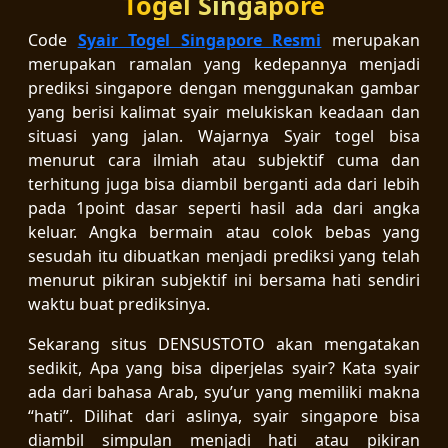
Togel Singapore
Code
Syair Togel Singapore Resmi
merupakan
merupakan ramalan yang kedepannya menjadi
prediksi singapore dengan menggunakan gambar
yang berisi kalimat syair melukiskan keadaan dan
situasi yang jalan. Wajarnya Syair togel bisa
menurut cara ilmiah atau subjektif cuma dan
terhitung juga bisa diambil berganti ada dari lebih
pada 1point dasar seperti hasil ada dari angka
keluar. Angka bermain atau colok bebas yang
sesudah itu dibuatkan menjadi prediksi yang telah
menurut pikiran subjektif ini bersama hati sendiri
waktu buat prediksinya.
Sekarang situs DENSUSTOTO akan mengatakan
sedikit, Apa yang bisa diperjelas syair? Kata syair
ada dari bahasa Arab, syu’ur yang memiliki makna
“hati”. Dilihat dari aslinya, syair singapore bisa
diambil simpulan menjadi hati atau pikiran