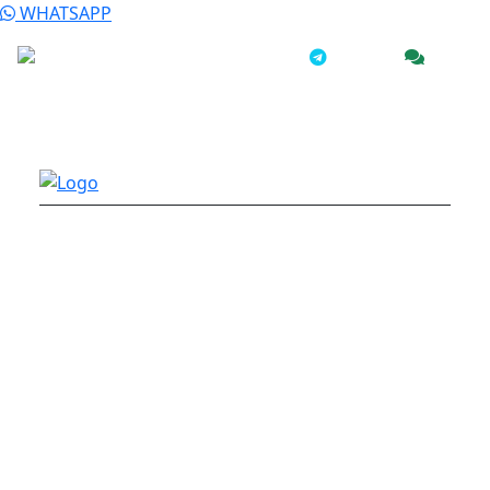
WHATSAPP
Daftar
Jadi
Telegram
Livechat
Download Aplikasi
Member
Togel
Home
Live Draw
Prediksi Togel
Promosi
Jadwal Togel
Data Result