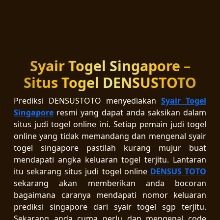
Syair Togel Singapore –
Situs Togel DENSUSTOTO
Prediksi DENSUSTOTO menyediakan
Syair Togel
Singapore
resmi yang dapat anda saksikan dalam
situs judi togel online ini. Setiap pemain judi togel
online yang tidak memandang dan mengenal syair
togel singapore pastilah kurang mujur buat
mendapati angka keluaran togel terjitu. Lantaran
itu sekarang situs judi togel online
DENSUS TOTO
sekarang akan memberikan anda bocoran
bagaimana caranya mendapati nomor keluaran
prediksi singapore dari syair togel sgp terjitu.
Sekarang anda cuma perlu dan mengenal code