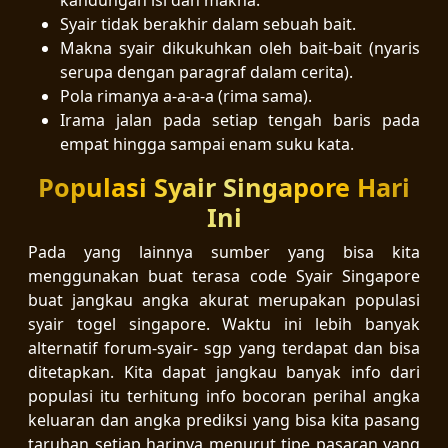
Syair tidak berakhir dalam sebuah bait.
Makna syair dikukuhkan oleh bait-bait (nyaris
serupa dengan paragraf dalam cerita).
Pola rimanya a-a-a-a (rima sama).
Irama jalan pada setiap tengah baris pada
empat hingga sampai enam suku kata.
Populasi Syair Singapore Hari
Ini
Pada yang lainnya sumber yang bisa kita
menggunakan buat terasa code Syair Singapore
buat jangkau angka akurat merupakan populasi
syair togel singapore. Waktu ini lebih banyak
alternatif forum-syair- sgp yang terdapat dan bisa
ditetapkan. Kita dapat jangkau banyak info dari
populasi itu terhitung info bocoran perihal angka
keluaran dan angka prediksi yang bisa kita pasang
taruhan setiap harinya menurut tipe pasaran yang