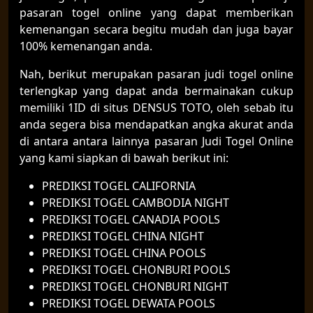
pasaran togel online yang dapat memberikan
kemenangan secara begitu mudah dan juga bayar
100% kemenangan anda.
Nah, berikut merupakan pasaran judi togel online
terlengkap yang dapat anda bermainakan cukup
memiliki 1ID di situs DENSUS TOTO, oleh sebab itu
anda segera bisa mendapatkan angka akurat anda
di antara antara lainnya pasaran Judi Togel Online
yang kami siapkan di bawah berikut ini:
PREDIKSI TOGEL CALIFORNIA
PREDIKSI TOGEL CAMBODIA NIGHT
PREDIKSI TOGEL CANADIA POOLS
PREDIKSI TOGEL CHINA NIGHT
PREDIKSI TOGEL CHINA POOLS
PREDIKSI TOGEL CHONBURI POOLS
PREDIKSI TOGEL CHONBURI NIGHT
PREDIKSI TOGEL DEWATA POOLS