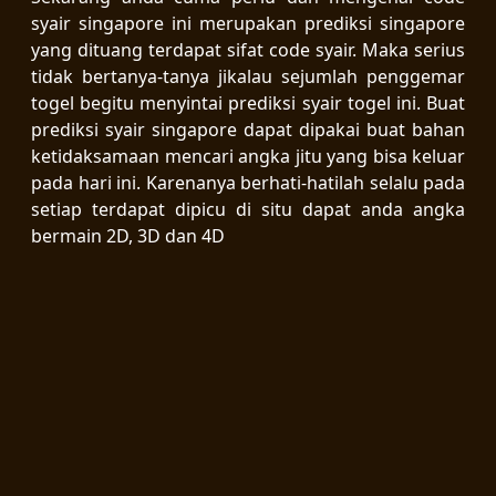
syair singapore ini merupakan prediksi singapore
yang dituang terdapat sifat code syair. Maka serius
tidak bertanya-tanya jikalau sejumlah penggemar
togel begitu menyintai prediksi syair togel ini. Buat
prediksi syair singapore dapat dipakai buat bahan
ketidaksamaan mencari angka jitu yang bisa keluar
pada hari ini. Karenanya berhati-hatilah selalu pada
setiap terdapat dipicu di situ dapat anda angka
bermain 2D, 3D dan 4D