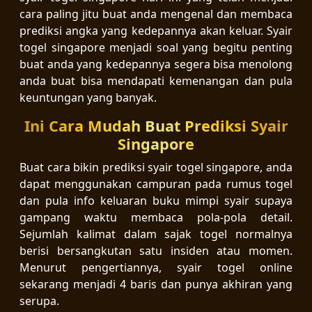
cara paling jitu buat anda mengenal dan membaca
prediksi angka yang kedepannya akan keluar. Syair
togel singapore menjadi soal yang begitu penting
buat anda yang kedepannya segera bisa menolong
anda buat bisa mendapati kemenangan dan pula
keuntungan yang banyak.
Ini Cara Mudah Buat Prediksi Syair
Singapore
Buat cara bikin prediksi syair togel singapore, anda
dapat menggunakan campuran pada rumus togel
dan pula info keluaran buku mimpi syair supaya
gampang waktu membaca pola-pola detail.
Sejumlah kalimat dalam sajak togel normalnya
berisi bersangkutan satu insiden atau momen.
Menurut pengertiannya, syair togel online
sekarang menjadi 4 baris dan punya akhiran yang
serupa.