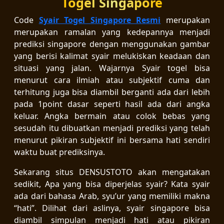
Togel Singapore
Code
Syair Togel Singapore Resmi
merupakan
merupakan ramalan yang kedepannya menjadi
prediksi singapore dengan menggunakan gambar
yang berisi kalimat syair melukiskan keadaan dan
situasi yang jalan. Wajarnya Syair togel bisa
menurut cara ilmiah atau subjektif cuma dan
terhitung juga bisa diambil berganti ada dari lebih
pada 1point dasar seperti hasil ada dari angka
keluar. Angka bermain atau colok bebas yang
sesudah itu dibuatkan menjadi prediksi yang telah
menurut pikiran subjektif ini bersama hati sendiri
waktu buat prediksinya.
Sekarang situs DENSUSTOTO akan mengatakan
sedikit, Apa yang bisa diperjelas syair? Kata syair
ada dari bahasa Arab, syu’ur yang memiliki makna
“hati”. Dilihat dari aslinya, syair singapore bisa
diambil simpulan menjadi hati atau pikiran