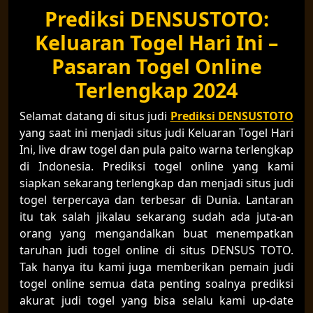
Prediksi DENSUSTOTO:
Keluaran Togel Hari Ini –
Pasaran Togel Online
Terlengkap 2024
Selamat datang di situs judi
Prediksi DENSUSTOTO
yang saat ini menjadi situs judi Keluaran Togel Hari
Ini, live draw togel dan pula paito warna terlengkap
di Indonesia. Prediksi togel online yang kami
siapkan sekarang terlengkap dan menjadi situs judi
togel terpercaya dan terbesar di Dunia. Lantaran
itu tak salah jikalau sekarang sudah ada juta-an
orang yang mengandalkan buat menempatkan
taruhan judi togel online di situs DENSUS TOTO.
Tak hanya itu kami juga memberikan pemain judi
togel online semua data penting soalnya prediksi
akurat judi togel yang bisa selalu kami up-date