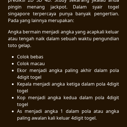
pingin menang jackpot. Dalam syair togel
singapore terpercaya punya banyak pengertian.
Pada yang lainnya merupakan:
Angka bermain menjadi angka yang acapkali keluar
atau tengah naik dalam sebuah waktu pengundian
toto gelap.
Colok bebas
Colok macau
Ekor menjadi angka paling akhir dalam pola
4digit togel
Kepala menjadi angka ketiga dalam pola 4digit
togel
Kop menjadi angka kedua dalam pola 4digit
togel
As menjadi angka 1 dalam pola atau angka
paling awalan kali keluar 4digit togel.