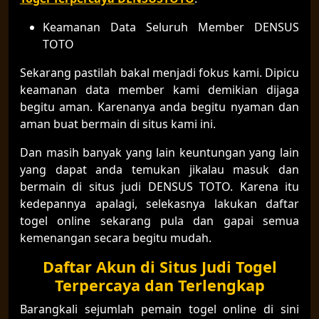
Keamanan Data Seluruh Member DENSUS
TOTO
Sekarang pastilah bakal menjadi fokus kami. Dipicu
keamanan data member kami demikian dijaga
begitu aman. Karenanya anda begitu nyaman dan
aman buat bermain di situs kami ini.
Dan masih banyak yang lain keuntungan yang lain
yang dapat anda temukan jikalau masuk dan
bermain di situs judi DENSUS TOTO. Karena itu
kedepannya apalagi, selekasnya lakukan daftar
togel online sekarang pula dan gapai semua
kemenangan secara begitu mudah.
Daftar Akun di Situs Judi Togel
Terpercaya dan Terlengkap
Barangkali sejumlah pemain togel online di sini