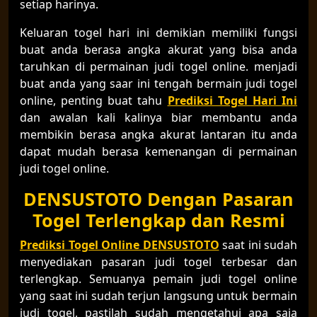
setiap harinya.
Keluaran togel hari ini demikian memiliki fungsi
buat anda berasa angka akurat yang bisa anda
taruhkan di permainan judi togel online. menjadi
buat anda yang saar ini tengah bermain judi togel
online, penting buat tahu
Prediksi Togel Hari Ini
dan awalan kali kalinya biar membantu anda
membikin berasa angka akurat lantaran itu anda
dapat mudah berasa kemenangan di permainan
judi togel online.
DENSUSTOTO Dengan Pasaran
Togel Terlengkap dan Resmi
Prediksi Togel Online DENSUSTOTO
saat ini sudah
menyediakan pasaran judi togel terbesar dan
terlengkap. Semuanya pemain judi togel online
yang saat ini sudah terjun langsung untuk bermain
judi togel, pastilah sudah mengetahui apa saja