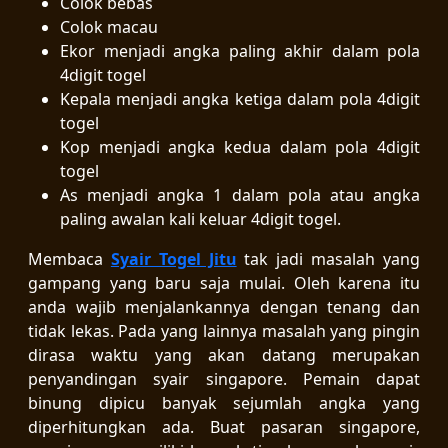
Colok bebas
Colok macau
Ekor menjadi angka paling akhir dalam pola
4digit togel
Kepala menjadi angka ketiga dalam pola 4digit
togel
Kop menjadi angka kedua dalam pola 4digit
togel
As menjadi angka 1 dalam pola atau angka
paling awalan kali keluar 4digit togel.
Membaca
Syair Togel Jitu
tak jadi masalah yang
gampang yang baru saja mulai. Oleh karena itu
anda wajib menjalankannya dengan tenang dan
tidak lekas. Pada yang lainnya masalah yang pingin
dirasa waktu yang akan datang merupakan
penyandingan syair singapore. Pemain dapat
binung dipicu banyak sejumlah angka yang
diperhitungkan ada. Buat pasaran singapore,