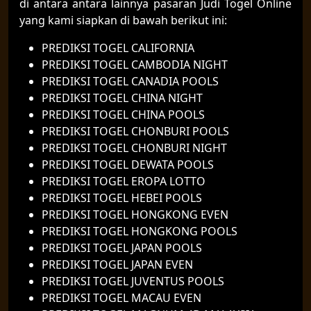
di antara antara lainnya pasaran Judi Togel Online
yang kami siapkan di bawah berikut ini:
PREDIKSI TOGEL CALIFORNIA
PREDIKSI TOGEL CAMBODIA NIGHT
PREDIKSI TOGEL CANADIA POOLS
PREDIKSI TOGEL CHINA NIGHT
PREDIKSI TOGEL CHINA POOLS
PREDIKSI TOGEL CHONBURI POOLS
PREDIKSI TOGEL CHONBURI NIGHT
PREDIKSI TOGEL DEWATA POOLS
PREDIKSI TOGEL EROPA LOTTO
PREDIKSI TOGEL HEBEI POOLS
PREDIKSI TOGEL HONGKONG EVEN
PREDIKSI TOGEL HONGKONG POOLS
PREDIKSI TOGEL JAPAN POOLS
PREDIKSI TOGEL JAPAN EVEN
PREDIKSI TOGEL JUVENTUS POOLS
PREDIKSI TOGEL MACAU EVEN