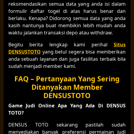
rekomendasikan semua data yang anda isi dalam
formulir daftar togel di atas harus benar dan
berlaku. Kenapa? Didorong semua data yang anda
kasih nantunya buat membikin lebih mudah anda
waktu jalankan transaksi depo atau withdraw.
Begitu berita lengkap kami perihal
Situs
DENSUSTOTO
yang betul segera bisa memberikan
anda sebuah layanan dan juga fasilitas terbaik bila
sudah menjadi member kami.
FAQ – Pertanyaan Yang Sering
Ditanyakan Member
DENSUSTOTO
Game Judi Online Apa Yang Ada Di DENSUS
TOTO?
DENSUS TOTO sekarang pastilah sudah
menyediakan banyak preferensi permainan judi