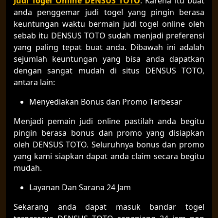
Judi Togel Online DENSUS TOTO
. Karena itu buat
anda penggemar judi togel yang pingin berasa
keuntungan waktu bermain judi togel online oleh
sebab itu DENSUS TOTO sudah menjadi preferensi
yang paling tepat buat anda. Dibawah ini adalah
sejumlah keuntungan yang bisa anda dapatkan
dengan sangat mudah di situs DENSUS TOTO,
antara lain:
Menyediakan Bonus dan Promo Terbesar
Menjadi pemain judi online pastilah anda begitu
pingin berasa bonus dan promo yang disiapkan
oleh DENSUS TOTO. Seluruhnya bonus dan promo
yang kami siapkan dapat anda claim secara begitu
mudah.
Layanan Dan Sarana 24 Jam
Sekarang anda dapat masuk bandar togel