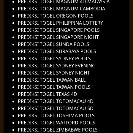
PREDIKSI TOGEL MAGNUM 4D MALAYSIA
PREDIKSI TOGEL MAGNUM CAMBODIA
PREDIKSI TOGEL OREGON POOLS
PREDIKSI TOGEL PHILIPPINA LOTTERY
PREDIKSI TOGEL SINGAPORE POOLS
PREDIKSI TOGEL SINGAPORE NIGHT
PREDIKSI TOGEL SUNDA POOLS
PREDIKSI TOGEL SURABAYA POOLS
PREDIKSI TOGEL SYDNEY POOLS
PREDIKSI TOGEL SYDNEY EVENING
PREDIKSI TOGEL SYDNEY NIGHT
PREDIKSI TOGEL TAIWAN BALL
PREDIKSI TOGEL TAIWAN POOLS
PREDIKSI TOGEL TEXAS 4D
PREDIKSI TOGEL TOTOMACAU 4D
PREDIKSI TOGEL TOTOMACAU 5D
PREDIKSI TOGEL TOSHIMA POOLS
PREDIKSI TOGEL WATFORD POOLS
PREDIKSI TOGEL ZIMBABWE POOLS