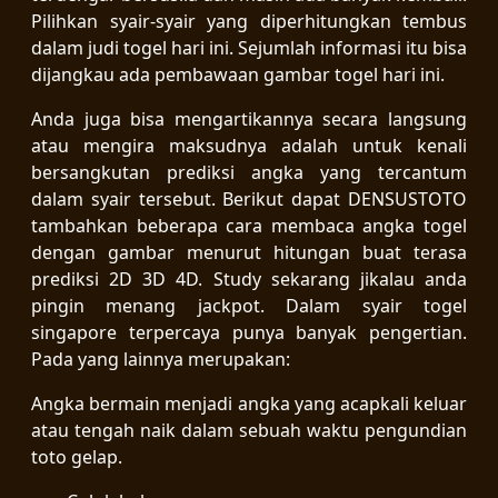
Pilihkan syair-syair yang diperhitungkan tembus
dalam judi togel hari ini. Sejumlah informasi itu bisa
dijangkau ada pembawaan gambar togel hari ini.
Anda juga bisa mengartikannya secara langsung
atau mengira maksudnya adalah untuk kenali
bersangkutan prediksi angka yang tercantum
dalam syair tersebut. Berikut dapat DENSUSTOTO
tambahkan beberapa cara membaca angka togel
dengan gambar menurut hitungan buat terasa
prediksi 2D 3D 4D. Study sekarang jikalau anda
pingin menang jackpot. Dalam syair togel
singapore terpercaya punya banyak pengertian.
Pada yang lainnya merupakan:
Angka bermain menjadi angka yang acapkali keluar
atau tengah naik dalam sebuah waktu pengundian
toto gelap.