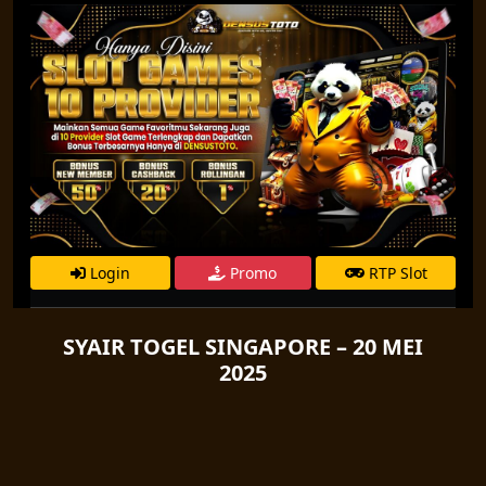
Login
Promo
RTP Slot
SYAIR TOGEL SINGAPORE – 20 MEI
2025