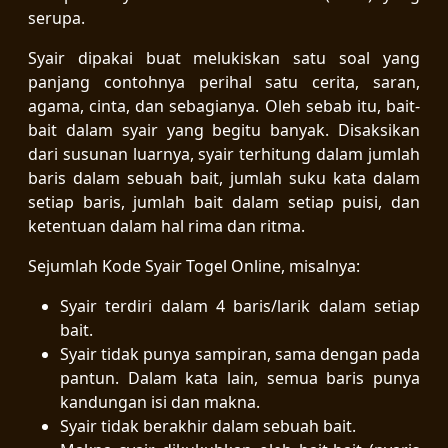
serupa.
Syair dipakai buat melukiskan satu soal yang
panjang contohnya perihal satu cerita, saran,
agama, cinta, dan sebagianya. Oleh sebab itu, bait-
bait dalam syair yang begitu banyak. Disaksikan
dari susunan luarnya, syair terhitung dalam jumlah
baris dalam sebuah bait, jumlah suku kata dalam
setiap baris, jumlah bait dalam setiap puisi, dan
ketentuan dalam hal rima dan ritma.
Sejumlah Kode Syair Togel Online, misalnya:
Syair terdiri dalam 4 baris/larik dalam setiap
bait.
Syair tidak punya sampiran, sama dengan pada
pantun. Dalam kata lain, semua baris punya
kandungan isi dan makna.
Syair tidak berakhir dalam sebuah bait.