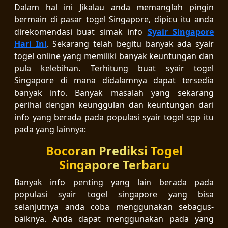
Dalam hal ini Jikalau anda memanglah pingin
bermain di pasar togel Singapore, dipicu itu anda
direkomendasi buat simak info
Syair Singapore
Hari Ini
. Sekarang telah begitu banyak ada syair
togel online yang memiliki banyak keuntungan dan
pula kelebihan. Terhitung buat syair togel
Singapore di mana didalamnya dapat tersedia
banyak info. Banyak masalah yang sekarang
perihal dengan keunggulan dan keuntungan dari
info yang berada pada populasi syair togel sgp itu
pada yang lainnya:
Bocoran Prediksi Togel
Singapore Terbaru
Banyak info penting yang lain berada pada
populasi syair togel singapore yang bisa
selanjutnya anda coba menggunakan sebagus-
baiknya. Anda dapat menggunakan pada yang