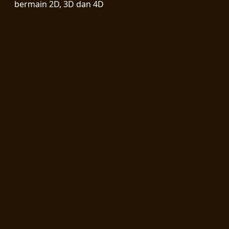
bermain 2D, 3D dan 4D