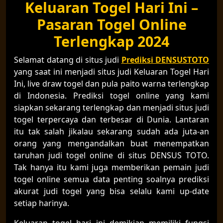
Keluaran Togel Hari Ini –
Pasaran Togel Online
Terlengkap 2024
Selamat datang di situs judi
Prediksi DENSUSTOTO
yang saat ini menjadi situs judi Keluaran Togel Hari
Ini, live draw togel dan pula paito warna terlengkap
di Indonesia. Prediksi togel online yang kami
siapkan sekarang terlengkap dan menjadi situs judi
togel terpercaya dan terbesar di Dunia. Lantaran
itu tak salah jikalau sekarang sudah ada juta-an
orang yang mengandalkan buat menempatkan
taruhan judi togel online di situs DENSUS TOTO.
Tak hanya itu kami juga memberikan pemain judi
togel online semua data penting soalnya prediksi
akurat judi togel yang bisa selalu kami up-date
setiap harinya.