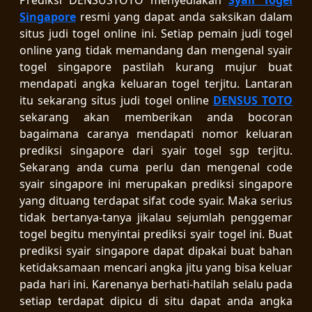
Prediksi DENSUSTOTO menyediakan
Syair Togel
Singapore
resmi yang dapat anda saksikan dalam
situs judi togel online ini. Setiap pemain judi togel
online yang tidak memandang dan mengenal syair
togel singapore pastilah kurang mujur buat
mendapati angka keluaran togel terjitu. Lantaran
itu sekarang situs judi togel online
DENSUS TOTO
sekarang akan memberikan anda bocoran
bagaimana caranya mendapati nomor keluaran
prediksi singapore dari syair togel sgp terjitu.
Sekarang anda cuma perlu dan mengenal code
syair singapore ini merupakan prediksi singapore
yang dituang terdapat sifat code syair. Maka serius
tidak bertanya-tanya jikalau sejumlah penggemar
togel begitu menyintai prediksi syair togel ini. Buat
prediksi syair singapore dapat dipakai buat bahan
ketidaksamaan mencari angka jitu yang bisa keluar
pada hari ini. Karenanya berhati-hatilah selalu pada
setiap terdapat dipicu di situ dapat anda angka