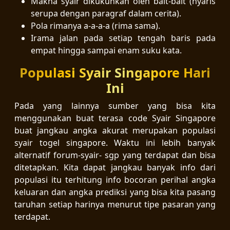
Makna syair dikukuhkan oleh bait-bait (nyaris
serupa dengan paragraf dalam cerita).
Pola rimanya a-a-a-a (rima sama).
Irama jalan pada setiap tengah baris pada
empat hingga sampai enam suku kata.
Populasi Syair Singapore Hari
Ini
Pada yang lainnya sumber yang bisa kita
menggunakan buat terasa code Syair Singapore
buat jangkau angka akurat merupakan populasi
syair togel singapore. Waktu ini lebih banyak
alternatif forum-syair- sgp yang terdapat dan bisa
ditetapkan. Kita dapat jangkau banyak info dari
populasi itu terhitung info bocoran perihal angka
keluaran dan angka prediksi yang bisa kita pasang
taruhan setiap harinya menurut tipe pasaran yang
terdapat.