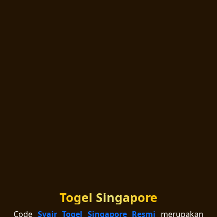
Togel Singapore
Code
Syair Togel Singapore Resmi
merupakan