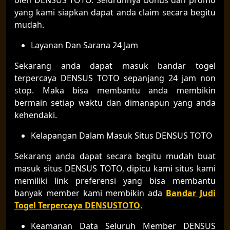
oleh DENSUS TOTO. Seluruhnya bonus dan promo
yang kami siapkan dapat anda claim secara begitu
mudah.
Layanan Dan Sarana 24 Jam
Sekarang anda dapat masuk bandar togel
terpercaya DENSUS TOTO sepanjang 24 jam non
stop. Maka bisa membantu anda membikin
bermain setiap waktu dan dimanapun yang anda
kehendaki.
Kelapangan Dalam Masuk Situs DENSUS TOTO
Sekarang anda dapat secara begitu mudah buat
masuk situs DENSUS TOTO, dipicu kami situs kami
memiliki link preferensi yang bisa membantu
banyak member kami membikin ada
Bandar Judi
Togel Terpercaya DENSUSTOTO
.
Keamanan Data Seluruh Member DENSUS