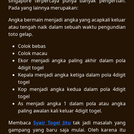
singapore terpercaya punya banyak pengertian.
Pada yang lainnya merupakan:
Angka bermain menjadi angka yang acapkali keluar
atau tengah naik dalam sebuah waktu pengundian
toto gelap.
Colok bebas
Colok macau
Ekor menjadi angka paling akhir dalam pola
4digit togel
Kepala menjadi angka ketiga dalam pola 4digit
togel
Kop menjadi angka kedua dalam pola 4digit
togel
As menjadi angka 1 dalam pola atau angka
paling awalan kali keluar 4digit togel.
Membaca
Syair Togel Jitu
tak jadi masalah yang
gampang yang baru saja mulai. Oleh karena itu