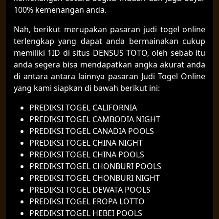
100% kemenangan anda.
Nah, berikut merupakan pasaran judi togel online
terlengkap yang dapat anda bermainakan cukup
memiliki 1ID di situs DENSUS TOTO, oleh sebab itu
anda segera bisa mendapatkan angka akurat anda
di antara antara lainnya pasaran Judi Togel Online
yang kami siapkan di bawah berikut ini:
PREDIKSI TOGEL CALIFORNIA
PREDIKSI TOGEL CAMBODIA NIGHT
PREDIKSI TOGEL CANADIA POOLS
PREDIKSI TOGEL CHINA NIGHT
PREDIKSI TOGEL CHINA POOLS
PREDIKSI TOGEL CHONBURI POOLS
PREDIKSI TOGEL CHONBURI NIGHT
PREDIKSI TOGEL DEWATA POOLS
PREDIKSI TOGEL EROPA LOTTO
PREDIKSI TOGEL HEBEI POOLS