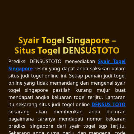
Syair Togel Singapore –
Situs Togel DENSUSTOTO
Prediksi DENSUSTOTO menyediakan
Syair Togel
Singapore
resmi yang dapat anda saksikan dalam
situs judi togel online ini. Setiap pemain judi togel
online yang tidak memandang dan mengenal syair
togel singapore pastilah kurang mujur buat
mendapati angka keluaran togel terjitu. Lantaran
itu sekarang situs judi togel online
DENSUS TOTO
sekarang akan memberikan anda bocoran
bagaimana caranya mendapati nomor keluaran
prediksi singapore dari syair togel sgp terjitu.
Sekarang anda cuma perlu dan mengenal code