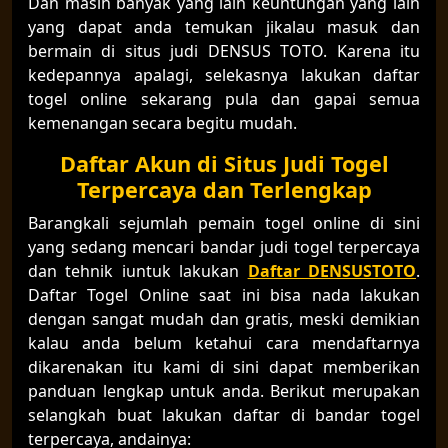
Dan masih banyak yang lain keuntungan yang lain
yang dapat anda temukan jikalau masuk dan
bermain di situs judi DENSUS TOTO. Karena itu
kedepannya apalagi, selekasnya lakukan daftar
togel online sekarang pula dan gapai semua
kemenangan secara begitu mudah.
Daftar Akun di Situs Judi Togel
Terpercaya dan Terlengkap
Barangkali sejumlah pemain togel online di sini
yang sedang mencari bandar judi togel terpercaya
dan tehnik iuntuk lakukan
Daftar DENSUSTOTO
.
Daftar Togel Online saat ini bisa nada lakukan
dengan sangat mudah dan gratis, meski demikian
kalau anda belum ketahui cara mendaftarnya
dikarenakan itu kami di sini dapat memberikan
panduan lengkap untuk anda. Berikut merupakan
selangkah buat lakukan daftar di bandar togel
terpercaya, andainya: