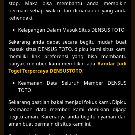
stop. Maka bisa membantu anda membikin
bermain setiap waktu dan dimanapun yang anda
kehendaki.
Kelapangan Dalam Masuk Situs DENSUS TOTO
Sekarang anda dapat secara begitu mudah buat
masuk situs DENSUS TOTO, dipicu kami situs kami
memiliki link preferensi yang bisa membantu
banyak member kami membikin ada
Bandar Judi
Togel Terpercaya DENSUSTOTO
.
Keamanan Data Seluruh Member DENSUS
TOTO
Sekarang pastilah bakal menjadi fokus kami. Dipicu
keamanan data member kami demikian dijaga
begitu aman. Karenanya anda begitu nyaman dan
aman buat bermain di situs kami ini.