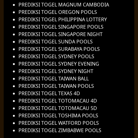
PREDIKSI TOGEL MAGNUM CAMBODIA
PREDIKSI TOGEL OREGON POOLS
PREDIKSI TOGEL PHILIPPINA LOTTERY
PREDIKSI TOGEL SINGAPORE POOLS
PREDIKSI TOGEL SINGAPORE NIGHT
PREDIKSI TOGEL SUNDA POOLS
PREDIKSI TOGEL SURABAYA POOLS
PREDIKSI TOGEL SYDNEY POOLS
PREDIKSI TOGEL SYDNEY EVENING
PREDIKSI TOGEL SYDNEY NIGHT
PREDIKSI TOGEL TAIWAN BALL
PREDIKSI TOGEL TAIWAN POOLS
PREDIKSI TOGEL TEXAS 4D
PREDIKSI TOGEL TOTOMACAU 4D
PREDIKSI TOGEL TOTOMACAU 5D
PREDIKSI TOGEL TOSHIMA POOLS
PREDIKSI TOGEL WATFORD POOLS
PREDIKSI TOGEL ZIMBABWE POOLS