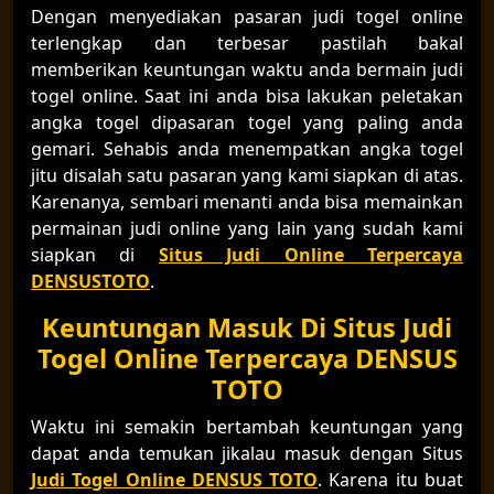
Dengan menyediakan pasaran judi togel online
terlengkap dan terbesar pastilah bakal
memberikan keuntungan waktu anda bermain judi
togel online. Saat ini anda bisa lakukan peletakan
angka togel dipasaran togel yang paling anda
gemari. Sehabis anda menempatkan angka togel
jitu disalah satu pasaran yang kami siapkan di atas.
Karenanya, sembari menanti anda bisa memainkan
permainan judi online yang lain yang sudah kami
siapkan di
Situs Judi Online Terpercaya
DENSUSTOTO
.
Keuntungan Masuk Di Situs Judi
Togel Online Terpercaya DENSUS
TOTO
Waktu ini semakin bertambah keuntungan yang
dapat anda temukan jikalau masuk dengan Situs
Judi Togel Online DENSUS TOTO
. Karena itu buat