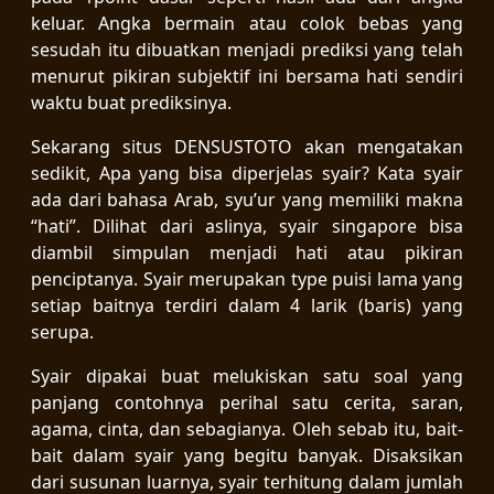
keluar. Angka bermain atau colok bebas yang
sesudah itu dibuatkan menjadi prediksi yang telah
menurut pikiran subjektif ini bersama hati sendiri
waktu buat prediksinya.
Sekarang situs DENSUSTOTO akan mengatakan
sedikit, Apa yang bisa diperjelas syair? Kata syair
ada dari bahasa Arab, syu’ur yang memiliki makna
“hati”. Dilihat dari aslinya, syair singapore bisa
diambil simpulan menjadi hati atau pikiran
penciptanya. Syair merupakan type puisi lama yang
setiap baitnya terdiri dalam 4 larik (baris) yang
serupa.
Syair dipakai buat melukiskan satu soal yang
panjang contohnya perihal satu cerita, saran,
agama, cinta, dan sebagianya. Oleh sebab itu, bait-
bait dalam syair yang begitu banyak. Disaksikan
dari susunan luarnya, syair terhitung dalam jumlah