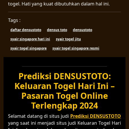
togel. Hati yang kuat dibutuhkan dalam hal ini.
Tags :
daftar densustoto
densus toto
densustoto
syair singapore hari ini
syair togel jitu
syair togel singapore
syair togel singapore resmi
Prediksi DENSUSTOTO:
Keluaran Togel Hari Ini –
Pasaran Togel Online
Terlengkap 2024
Selamat datang di situs judi
Prediksi DENSUSTOTO
yang saat ini menjadi situs judi Keluaran Togel Hari