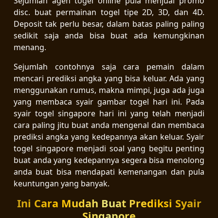
Sejumlah agen togel online pula menjual promo
disc. buat permainan togel tipe 2D, 3D, dan 4D.
Deposit tak perlu besar, dalam batas paling paling
sedikit saja anda bisa buat ada kemungkinan
menang.
Sejumlah contohnya saja cara pemain dalam
mencari prediksi angka yang bisa keluar. Ada yang
menggunakan rumus, makna mimpi, juga ada juga
yang membaca syair gambar togel hari ini. Pada
syair togel singapore hari ini yang telah menjadi
cara paling jitu buat anda mengenal dan membaca
prediksi angka yang kedepannya akan keluar. Syair
togel singapore menjadi soal yang begitu penting
buat anda yang kedepannya segera bisa menolong
anda buat bisa mendapati kemenangan dan pula
keuntungan yang banyak.
Ini Cara Mudah Buat Prediksi Syair
Singapore