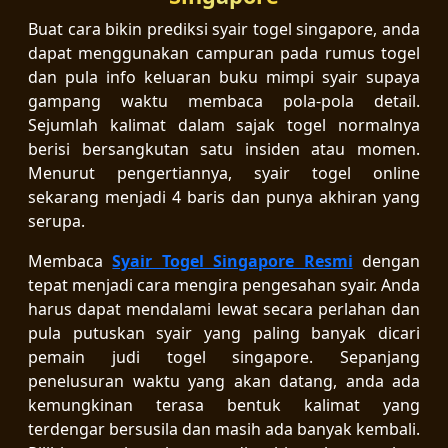
Buat cara bikin prediksi syair togel singapore, anda
dapat menggunakan campuran pada rumus togel
dan pula info keluaran buku mimpi syair supaya
gampang waktu membaca pola-pola detail.
Sejumlah kalimat dalam sajak togel normalnya
berisi bersangkutan satu insiden atau momen.
Menurut pengertiannya, syair togel online
sekarang menjadi 4 baris dan punya akhiran yang
serupa.
Membaca
Syair Togel Singapore Resmi
dengan
tepat menjadi cara mengira pengesahan syair. Anda
harus dapat mendalami lewat secara perlahan dan
pula putuskan syair yang paling banyak dicari
pemain judi togel singapore. Sepanjang
penelusuran waktu yang akan datang, anda ada
kemungkinan terasa bentuk kalimat yang
terdengar bersusila dan masih ada banyak kembali.