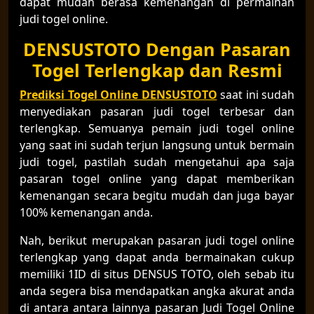
dapat mudah berasa kemenangan di permainan
judi togel online.
DENSUSTOTO Dengan Pasaran
Togel Terlengkap dan Resmi
Prediksi Togel Online DENSUSTOTO
saat ini sudah
menyediakan pasaran judi togel terbesar dan
terlengkap. Semuanya pemain judi togel online
yang saat ini sudah terjun langsung untuk bermain
judi togel, pastilah sudah mengetahui apa saja
pasaran togel online yang dapat memberikan
kemenangan secara begitu mudah dan juga bayar
100% kemenangan anda.
Nah, berikut merupakan pasaran judi togel online
terlengkap yang dapat anda bermainakan cukup
memiliki 1ID di situs DENSUS TOTO, oleh sebab itu
anda segera bisa mendapatkan angka akurat anda
di antara antara lainnya pasaran Judi Togel Online