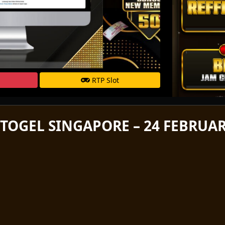
RTP Slot
 TOGEL SINGAPORE – 24 FEBRUAR