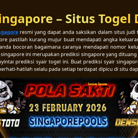
Singapore – Situs Tog
ingapore
resmi yang dapat anda saksikan dalam situs judi to
 pastilah kurang mujur buat mendapati angka keluaran tog
da bocoran bagaimana caranya mendapati nomor keluaran 
ingapore ini merupakan prediksi singapore yang dituang ter
intai prediksi syair togel ini. Buat prediksi syair singa
berhati-hatilah selalu pada setiap terdapat dipicu di situ 