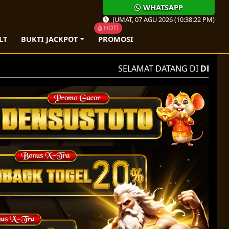
WHATSAPP
JUMAT, 07 AGU 2026 (
10:38:23 PM
)
LT
BUKTI JACKPOT
PROMOSI
SELAMAT DATANG DI
DENSUSTOTO
A