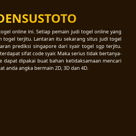
el DENSUSTOTO
gel online ini. Setiap pemain judi togel online yang
el terjitu. Lantaran itu sekarang situs judi togel
prediksi singapore dari syair togel sgp terjitu.
dapat sifat code syair. Maka serius tidak bertanya-
pore dapat dipakai buat bahan ketidaksamaan mencari
dapat anda angka bermain 2D, 3D dan 4D.