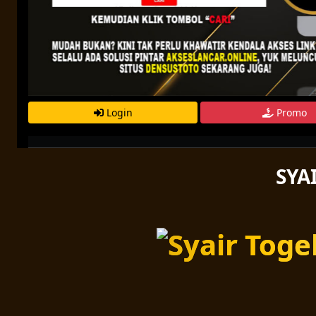
Login
Promo
SYA