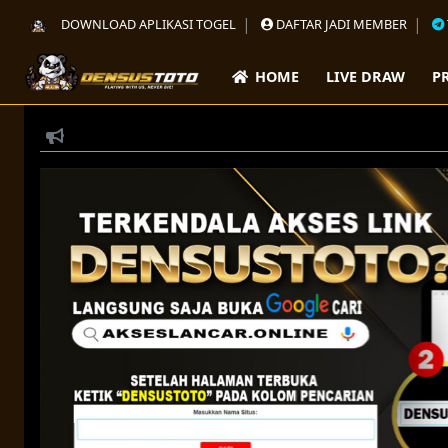
DOWNLOAD APLIKASI TOGEL
DAFTAR JADI MEMBER
HOME
LIVE DRAW
P