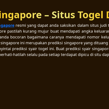
Singapore – Situs Tog
ingapore
resmi yang dapat anda saksikan dalam situs judi to
 pastilah kurang mujur buat mendapati angka keluaran tog
da bocoran bagaimana caranya mendapati nomor keluaran 
ingapore ini merupakan prediksi singapore yang dituang ter
intai prediksi syair togel ini. Buat prediksi syair singa
berhati-hatilah selalu pada setiap terdapat dipicu di situ 