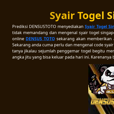
Syair Togel 
Prediksi DENSUSTOTO menyediakan
Syair Togel S
tidak memandang dan mengenal syair togel singapore
online
DENSUS TOTO
sekarang akan memberikan an
Sekarang anda cuma perlu dan mengenal code syair s
tanya jikalau sejumlah penggemar togel begitu meny
angka jitu yang bisa keluar pada hari ini. Karenanya