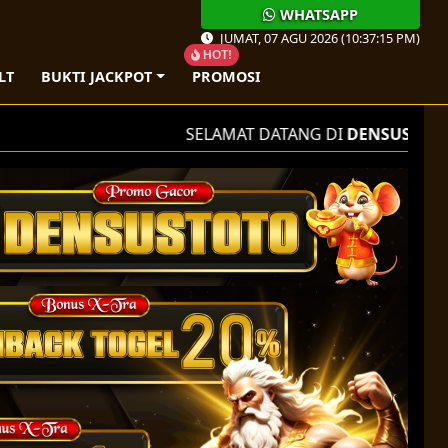
WHATSAPP
JUMAT, 07 AGU 2026 (
10:37:16 PM
)
LT
BUKTI JACKPOT
PROMOSI
SELAMAT DATANG DI
DENSUSTOTO
AGEN 