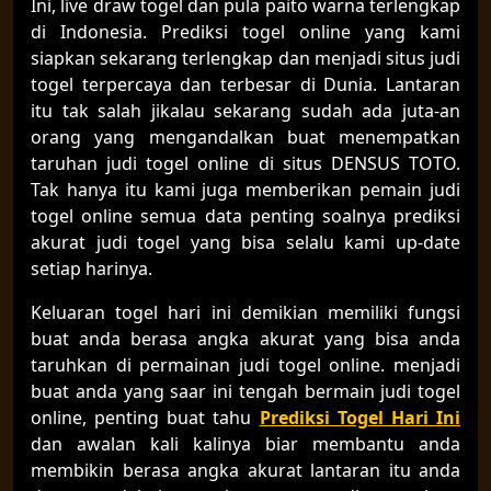
Ini, live draw togel dan pula paito warna terlengkap
di Indonesia. Prediksi togel online yang kami
siapkan sekarang terlengkap dan menjadi situs judi
togel terpercaya dan terbesar di Dunia. Lantaran
itu tak salah jikalau sekarang sudah ada juta-an
orang yang mengandalkan buat menempatkan
taruhan judi togel online di situs DENSUS TOTO.
Tak hanya itu kami juga memberikan pemain judi
togel online semua data penting soalnya prediksi
akurat judi togel yang bisa selalu kami up-date
setiap harinya.
Keluaran togel hari ini demikian memiliki fungsi
buat anda berasa angka akurat yang bisa anda
taruhkan di permainan judi togel online. menjadi
buat anda yang saar ini tengah bermain judi togel
online, penting buat tahu
Prediksi Togel Hari Ini
dan awalan kali kalinya biar membantu anda
membikin berasa angka akurat lantaran itu anda