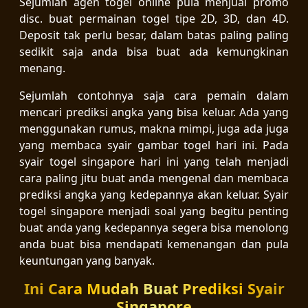
Sejumlah agen togel online pula menjual promo
disc. buat permainan togel tipe 2D, 3D, dan 4D.
Deposit tak perlu besar, dalam batas paling paling
sedikit saja anda bisa buat ada kemungkinan
menang.
Sejumlah contohnya saja cara pemain dalam
mencari prediksi angka yang bisa keluar. Ada yang
menggunakan rumus, makna mimpi, juga ada juga
yang membaca syair gambar togel hari ini. Pada
syair togel singapore hari ini yang telah menjadi
cara paling jitu buat anda mengenal dan membaca
prediksi angka yang kedepannya akan keluar. Syair
togel singapore menjadi soal yang begitu penting
buat anda yang kedepannya segera bisa menolong
anda buat bisa mendapati kemenangan dan pula
keuntungan yang banyak.
Ini Cara Mudah Buat Prediksi Syair
Singapore