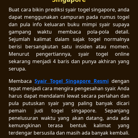
Buat cara bikin prediksi syair togel singapore, anda
dapat menggunakan campuran pada rumus togel
dan pula info keluaran buku mimpi syair supaya
gampang waktu membaca pola-pola detail.
Sejumlah kalimat dalam sajak togel normalnya
berisi bersangkutan satu insiden atau momen.
Menurut pengertiannya, syair togel online
sekarang menjadi 4 baris dan punya akhiran yang
serupa.
Membaca
Syair Togel Singapore Resmi
dengan
tepat menjadi cara mengira pengesahan syair. Anda
harus dapat mendalami lewat secara perlahan dan
pula putuskan syair yang paling banyak dicari
pemain judi togel singapore. Sepanjang
penelusuran waktu yang akan datang, anda ada
kemungkinan terasa bentuk kalimat yang
terdengar bersusila dan masih ada banyak kembali.