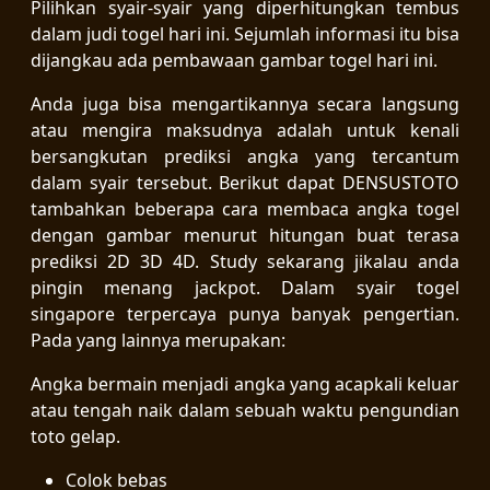
Pilihkan syair-syair yang diperhitungkan tembus
dalam judi togel hari ini. Sejumlah informasi itu bisa
dijangkau ada pembawaan gambar togel hari ini.
Anda juga bisa mengartikannya secara langsung
atau mengira maksudnya adalah untuk kenali
bersangkutan prediksi angka yang tercantum
dalam syair tersebut. Berikut dapat DENSUSTOTO
tambahkan beberapa cara membaca angka togel
dengan gambar menurut hitungan buat terasa
prediksi 2D 3D 4D. Study sekarang jikalau anda
pingin menang jackpot. Dalam syair togel
singapore terpercaya punya banyak pengertian.
Pada yang lainnya merupakan:
Angka bermain menjadi angka yang acapkali keluar
atau tengah naik dalam sebuah waktu pengundian
toto gelap.
Colok bebas