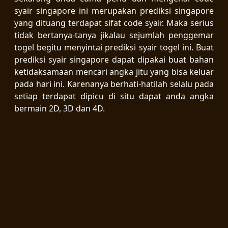
syair singapore ini merupakan prediksi singapore
yang dituang terdapat sifat code syair. Maka serius
tidak bertanya-tanya jikalau sejumlah penggemar
togel begitu menyintai prediksi syair togel ini. Buat
prediksi syair singapore dapat dipakai buat bahan
ketidaksamaan mencari angka jitu yang bisa keluar
pada hari ini. Karenanya berhati-hatilah selalu pada
setiap terdapat dipicu di situ dapat anda angka
bermain 2D, 3D dan 4D.