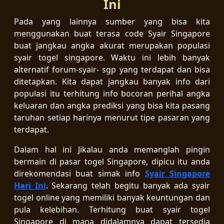
Ini
Pada yang lainnya sumber yang bisa kita
menggunakan buat terasa code Syair Singapore
buat jangkau angka akurat merupakan populasi
syair togel singapore. Waktu ini lebih banyak
alternatif forum-syair- sgp yang terdapat dan bisa
ditetapkan. Kita dapat jangkau banyak info dari
populasi itu terhitung info bocoran perihal angka
keluaran dan angka prediksi yang bisa kita pasang
taruhan setiap harinya menurut tipe pasaran yang
terdapat.
Dalam hal ini Jikalau anda memanglah pingin
bermain di pasar togel Singapore, dipicu itu anda
direkomendasi buat simak info
Syair Singapore
Hari Ini
. Sekarang telah begitu banyak ada syair
togel online yang memiliki banyak keuntungan dan
pula kelebihan. Terhitung buat syair togel
Singapore di mana didalamnya dapat tersedia