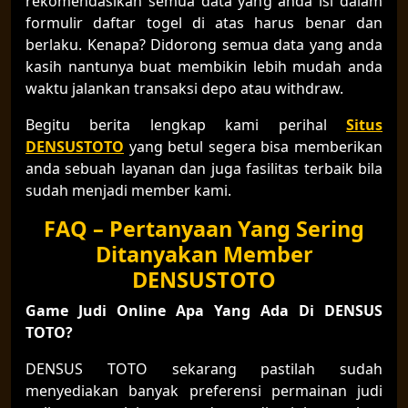
rekomendasikan semua data yang anda isi dalam
formulir daftar togel di atas harus benar dan
berlaku. Kenapa? Didorong semua data yang anda
kasih nantunya buat membikin lebih mudah anda
waktu jalankan transaksi depo atau withdraw.
Begitu berita lengkap kami perihal
Situs
DENSUSTOTO
yang betul segera bisa memberikan
anda sebuah layanan dan juga fasilitas terbaik bila
sudah menjadi member kami.
FAQ – Pertanyaan Yang Sering
Ditanyakan Member
DENSUSTOTO
Game Judi Online Apa Yang Ada Di DENSUS
TOTO?
DENSUS TOTO sekarang pastilah sudah
menyediakan banyak preferensi permainan judi