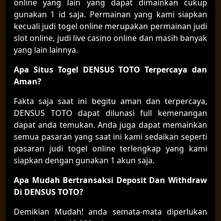
online yang lain yang dapat dimainkan cukup
gunakan 1 id saja. Permainan yang kami siapkan
kecuali judi togel online merupakan permainan judi
slot online, judi live casino online dan masih banyak
yang lain lainnya.
Apa Situs Togel DENSUS TOTO Terpercaya dan
Aman?
Fakta saja saat ini begitu aman dan terpercaya,
DENSUS TOTO dapat dilunasi full kemenangan
dapat anda temukan. Anda juga dapat memainkan
semua pasaran yang saat ini kami sedaikan seperti
pasaran judi togel online terlengkap yang kami
siapkan dengan gunakan 1 akun saja.
Apa Mudah
Bert
ransaksi Deposit Dan Withdraw
Di DENSUS TOTO?
Demikian Mudah! anda semata-mata diperlukan