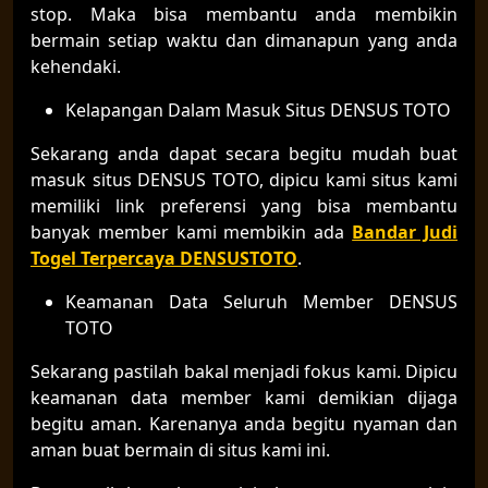
stop. Maka bisa membantu anda membikin
bermain setiap waktu dan dimanapun yang anda
kehendaki.
Kelapangan Dalam Masuk Situs DENSUS TOTO
Sekarang anda dapat secara begitu mudah buat
masuk situs DENSUS TOTO, dipicu kami situs kami
memiliki link preferensi yang bisa membantu
banyak member kami membikin ada
Bandar Judi
Togel Terpercaya DENSUSTOTO
.
Keamanan Data Seluruh Member DENSUS
TOTO
Sekarang pastilah bakal menjadi fokus kami. Dipicu
keamanan data member kami demikian dijaga
begitu aman. Karenanya anda begitu nyaman dan
aman buat bermain di situs kami ini.