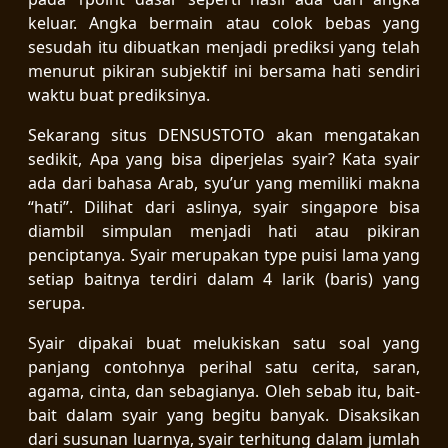
keluar. Angka bermain atau colok bebas yang
sesudah itu dibuatkan menjadi prediksi yang telah
menurut pikiran subjektif ini bersama hati sendiri
waktu buat prediksinya.
Sekarang situs DENSUSTOTO akan mengatakan
sedikit, Apa yang bisa diperjelas syair? Kata syair
ada dari bahasa Arab, syu’ur yang memiliki makna
“hati”. Dilihat dari aslinya, syair singapore bisa
diambil simpulan menjadi hati atau pikiran
penciptanya. Syair merupakan type puisi lama yang
setiap baitnya terdiri dalam 4 larik (baris) yang
serupa.
Syair dipakai buat melukiskan satu soal yang
panjang contohnya perihal satu cerita, saran,
agama, cinta, dan sebagianya. Oleh sebab itu, bait-
bait dalam syair yang begitu banyak. Disaksikan
dari susunan luarnya, syair terhitung dalam jumlah