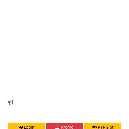
Slot Gacor
Bbfs Generator
Paito Warna
Konv. Toto SGP
Buku Mimpi
Bukti Jackpot
Keluhan
Panduan
SELAMAT DATANG DI
DENSUSTOT
Login
Promo
RTP Slot