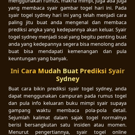
menggunakan rumus, makna mimpi, juga ada juga
yang membaca syair gambar togel hari ini. Pada
syair togel sydney hari ini yang telah menjadi cara
paling jitu buat anda mengenal dan membaca
prediksi angka yang kedepannya akan keluar. Syair
togel sydney menjadi soal yang begitu penting buat
anda yang kedepannya segera bisa menolong anda
buat bisa mendapati kemenangan dan pula
keuntungan yang banyak.
Ini Cara Mudah Buat Prediksi Syair
Sydney
Buat cara bikin prediksi syair togel sydney, anda
dapat menggunakan campuran pada rumus togel
dan pula info keluaran buku mimpi syair supaya
gampang waktu membaca pola-pola detail.
Sejumlah kalimat dalam sajak togel normalnya
berisi bersangkutan satu insiden atau momen.
Menurut pengertiannya, syair togel online