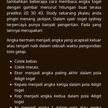
tambahkan beberapa cara membaca angka togel
dengan gambar menurut hitungan buat terasa
prediksi 2D 3D 4D. Study sekarang jikalau anda
pingin menang jackpot. Dalam syair togel sydney
terpercaya punya banyak pengertian. Pada yang
lainnya merupakan:
Angka bermain menjadi angka yang acapkali keluar
atau tengah naik dalam sebuah waktu pengundian
toto gelap.
Colok bebas
Colok macau
Ekor menjadi angka paling akhir dalam pola
4digit togel
Kepala menjadi angka ketiga dalam pola 4digit
togel
Kop menjadi angka kedua dalam pola 4digit
togel
As menjadi angka 1 dalam pola atau angka