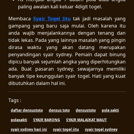
paling awalan kali keluar 4digit togel.
Membaca
Syair Togel Jitu
tak jadi masalah yang
gampang yang baru saja mulai. Oleh karena itu
anda wajib menjalankannya dengan tenang dan
tidak lekas. Pada yang lainnya masalah yang pingin
dirasa waktu yang akan datang merupakan
penyandingan syair sydney. Pemain dapat binung
dipicu banyak sejumlah angka yang diperhitungkan
ada. Buat pasaran sydney, sewajarnya memiliki
banyak tipe keunggulan syair togel. Hati yang kuat
dibutuhkan dalam hal ini.
Tags :
daftar densustoto
densus toto
densustoto
pola sakti
polasakti
SYAIR BARONG
SYAIR MALAIKAT MAUT
syair sydney hari ini
syair togel jitu
syair togel sydney