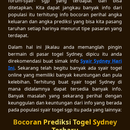
forum-syair- sgp yang terdapat dan bisa
ditetapkan. Kita dapat jangkau banyak info dari
populasi itu terhitung info bocoran perihal angka
keluaran dan angka prediksi yang bisa kita pasang
taruhan setiap harinya menurut tipe pasaran yang
terdapat.
Dalam hal ini Jikalau anda memanglah pingin
bermain di pasar togel Sydney, dipicu itu anda
direkomendasi buat simak info
Syair Sydney Hari
Ini
. Sekarang telah begitu banyak ada syair togel
online yang memiliki banyak keuntungan dan pula
kelebihan. Terhitung buat syair togel Sydney di
mana didalamnya dapat tersedia banyak info.
Banyak masalah yang sekarang perihal dengan
keunggulan dan keuntungan dari info yang berada
pada populasi syair togel sgp itu pada yang lainnya:
Bocoran Prediksi Togel Sydney
Terbaru