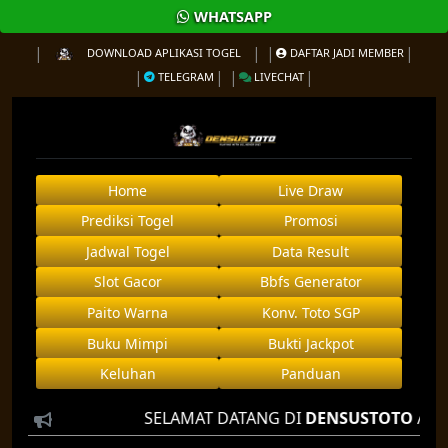
WHATSAPP
DOWNLOAD APLIKASI TOGEL
DAFTAR JADI MEMBER
TELEGRAM
LIVECHAT
Home
Live Draw
Prediksi Togel
Promosi
Jadwal Togel
Data Result
Slot Gacor
Bbfs Generator
Paito Warna
Konv. Toto SGP
Buku Mimpi
Bukti Jackpot
Keluhan
Panduan
SELAMAT DATANG DI
DENSUSTOTO
AGEN TOGEL