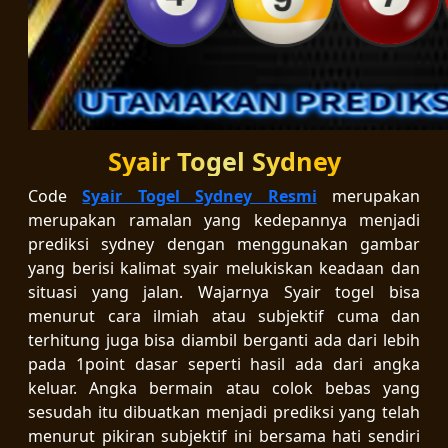
Syair Togel Sydney
Code
Syair Togel Sydney Resmi
merupakan
merupakan ramalan yang kedepannya menjadi
prediksi sydney dengan menggunakan gambar
yang berisi kalimat syair melukiskan keadaan dan
situasi yang jalan. Wajarnya Syair togel bisa
menurut cara ilmiah atau subjektif cuma dan
terhitung juga bisa diambil berganti ada dari lebih
pada 1point dasar seperti hasil ada dari angka
keluar. Angka bermain atau colok bebas yang
sesudah itu dibuatkan menjadi prediksi yang telah
menurut pikiran subjektif ini bersama hati sendiri