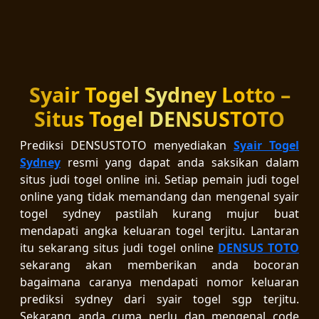
Syair Togel Sydney Lotto –
Situs Togel DENSUSTOTO
Prediksi DENSUSTOTO menyediakan
Syair Togel
Sydney
resmi yang dapat anda saksikan dalam
situs judi togel online ini. Setiap pemain judi togel
online yang tidak memandang dan mengenal syair
togel sydney pastilah kurang mujur buat
mendapati angka keluaran togel terjitu. Lantaran
itu sekarang situs judi togel online
DENSUS TOTO
sekarang akan memberikan anda bocoran
bagaimana caranya mendapati nomor keluaran
prediksi sydney dari syair togel sgp terjitu.
Sekarang anda cuma perlu dan mengenal code