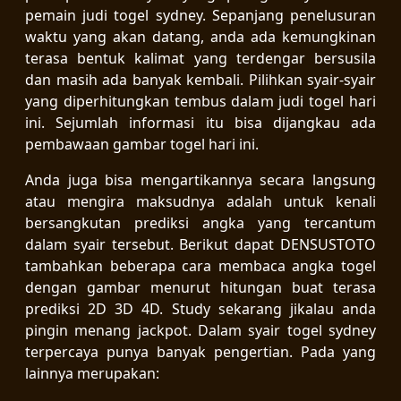
pemain judi togel sydney. Sepanjang penelusuran
waktu yang akan datang, anda ada kemungkinan
terasa bentuk kalimat yang terdengar bersusila
dan masih ada banyak kembali. Pilihkan syair-syair
yang diperhitungkan tembus dalam judi togel hari
ini. Sejumlah informasi itu bisa dijangkau ada
pembawaan gambar togel hari ini.
Anda juga bisa mengartikannya secara langsung
atau mengira maksudnya adalah untuk kenali
bersangkutan prediksi angka yang tercantum
dalam syair tersebut. Berikut dapat DENSUSTOTO
tambahkan beberapa cara membaca angka togel
dengan gambar menurut hitungan buat terasa
prediksi 2D 3D 4D. Study sekarang jikalau anda
pingin menang jackpot. Dalam syair togel sydney
terpercaya punya banyak pengertian. Pada yang
lainnya merupakan: