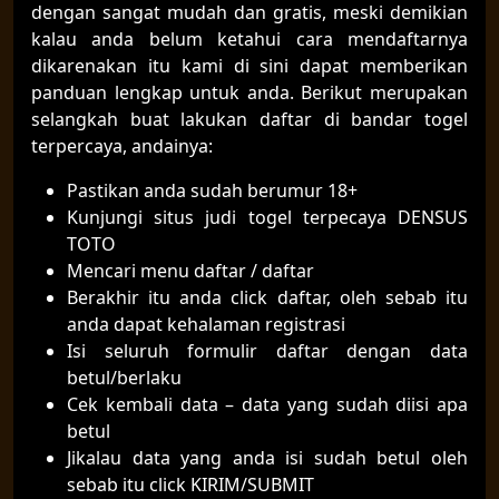
dengan sangat mudah dan gratis, meski demikian
kalau anda belum ketahui cara mendaftarnya
dikarenakan itu kami di sini dapat memberikan
panduan lengkap untuk anda. Berikut merupakan
selangkah buat lakukan daftar di bandar togel
terpercaya, andainya:
Pastikan anda sudah berumur 18+
Kunjungi situs judi togel terpecaya DENSUS
TOTO
Mencari menu daftar / daftar
Berakhir itu anda click daftar, oleh sebab itu
anda dapat kehalaman registrasi
Isi seluruh formulir daftar dengan data
betul/berlaku
Cek kembali data – data yang sudah diisi apa
betul
Jikalau data yang anda isi sudah betul oleh
sebab itu click KIRIM/SUBMIT