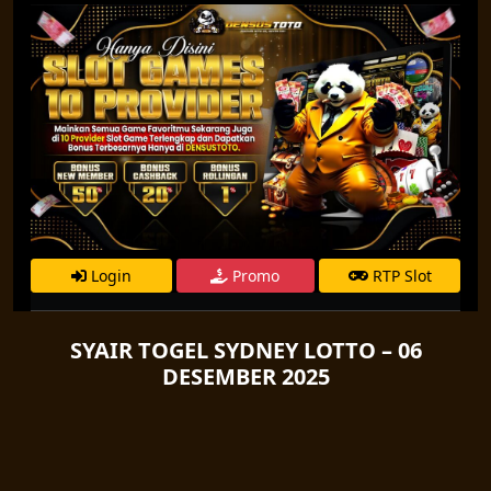
Login
Promo
RTP Slot
SYAIR TOGEL SYDNEY LOTTO – 06
DESEMBER 2025