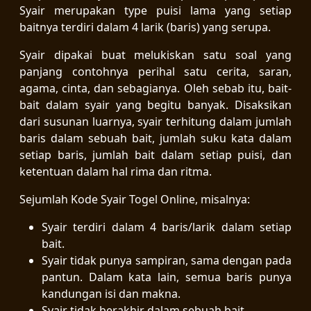
Syair merupakan type puisi lama yang setiap
baitnya terdiri dalam 4 larik (baris) yang serupa.
Syair dipakai buat melukiskan satu soal yang
panjang contohnya perihal satu cerita, saran,
agama, cinta, dan sebagianya. Oleh sebab itu, bait-
bait dalam syair yang begitu banyak. Disaksikan
dari susunan luarnya, syair terhitung dalam jumlah
baris dalam sebuah bait, jumlah suku kata dalam
setiap baris, jumlah bait dalam setiap puisi, dan
ketentuan dalam hal rima dan ritma.
Sejumlah Kode Syair Togel Online, misalnya:
Syair terdiri dalam 4 baris/larik dalam setiap
bait.
Syair tidak punya sampiran, sama dengan pada
pantun. Dalam kata lain, semua baris punya
kandungan isi dan makna.
Syair tidak berakhir dalam sebuah bait.