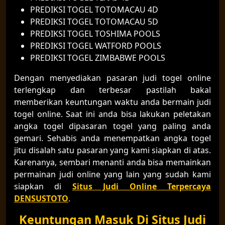
PREDIKSI TOGEL TOTOMACAU 4D
PREDIKSI TOGEL TOTOMACAU 5D
PREDIKSI TOGEL TOSHIMA POOLS
PREDIKSI TOGEL WATFORD POOLS
PREDIKSI TOGEL ZIMBABWE POOLS
Dengan menyediakan pasaran judi togel online
terlengkap dan terbesar pastilah bakal
memberikan keuntungan waktu anda bermain judi
togel online. Saat ini anda bisa lakukan peletakan
angka togel dipasaran togel yang paling anda
gemari. Sehabis anda menempatkan angka togel
jitu disalah satu pasaran yang kami siapkan di atas.
Karenanya, sembari menanti anda bisa memainkan
permainan judi online yang lain yang sudah kami
siapkan di
Situs Judi Online Terpercaya
DENSUSTOTO
.
Keuntungan Masuk Di Situs Judi