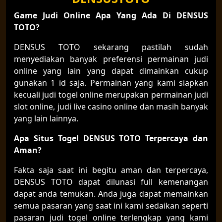
Game Judi Online Apa Yang Ada Di DENSUS
TOTO?
DENSUS TOTO sekarang pastilah sudah
menyediakan banyak preferensi permainan judi
online yang lain yang dapat dimainkan cukup
gunakan 1 id saja. Permainan yang kami siapkan
kecuali judi togel online merupakan permainan judi
slot online, judi live casino online dan masih banyak
yang lain lainnya.
Apa Situs Togel DENSUS TOTO Terpercaya dan
Aman?
Fakta saja saat ini begitu aman dan terpercaya,
DENSUS TOTO dapat dilunasi full kemenangan
dapat anda temukan. Anda juga dapat memainkan
semua pasaran yang saat ini kami sedaikan seperti
pasaran judi togel online terlengkap yang kami