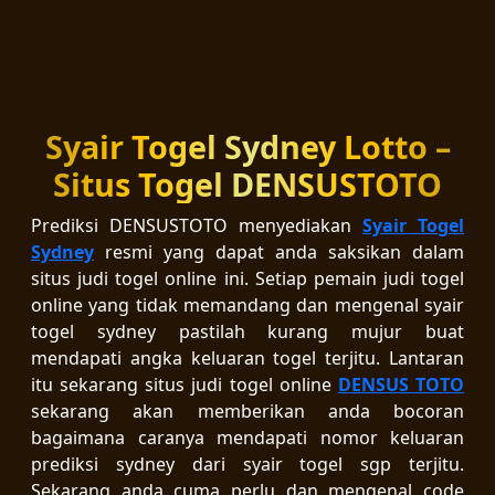
Syair Togel Sydney Lotto –
Situs Togel DENSUSTOTO
Prediksi DENSUSTOTO menyediakan
Syair Togel
Sydney
resmi yang dapat anda saksikan dalam
situs judi togel online ini. Setiap pemain judi togel
online yang tidak memandang dan mengenal syair
togel sydney pastilah kurang mujur buat
mendapati angka keluaran togel terjitu. Lantaran
itu sekarang situs judi togel online
DENSUS TOTO
sekarang akan memberikan anda bocoran
bagaimana caranya mendapati nomor keluaran
prediksi sydney dari syair togel sgp terjitu.
Sekarang anda cuma perlu dan mengenal code