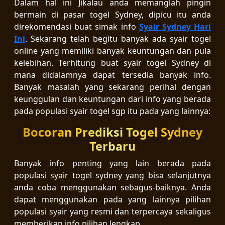
Dalam hal ini Jikalau anda memanglah pingin
bermain di pasar togel Sydney, dipicu itu anda
direkomendasi buat simak info
Syair Sydney Hari
Ini
. Sekarang telah begitu banyak ada syair togel
online yang memiliki banyak keuntungan dan pula
kelebihan. Terhitung buat syair togel Sydney di
mana didalamnya dapat tersedia banyak info.
Banyak masalah yang sekarang perihal dengan
keunggulan dan keuntungan dari info yang berada
pada populasi syair togel sgp itu pada yang lainnya:
Bocoran Prediksi Togel Sydney
Terbaru
Banyak info penting yang lain berada pada
populasi syair togel sydney yang bisa selanjutnya
anda coba menggunakan sebagus-baiknya. Anda
dapat menggunakan pada yang lainnya pilihan
populasi syair yang resmi dan terpercaya sekaligus
memberikan info pilihan lengkap.