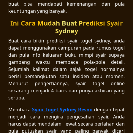
buat bisa mendapati kemenangan dan pula
keuntungan yang banyak.
Ini Cara Mudah Buat Prediksi Syair
Sydney
Buat cara bikin prediksi syair togel sydney, anda
dapat menggunakan campuran pada rumus togel
dan pula info keluaran buku mimpi syair supaya
gampang waktu membaca pola-pola detail.
Sejumlah kalimat dalam sajak togel normalnya
berisi bersangkutan satu insiden atau momen.
Menurut pengertiannya, syair togel online
sekarang menjadi 4 baris dan punya akhiran yang
serupa.
Membaca
Syair Togel Sydney Resmi
dengan tepat
menjadi cara mengira pengesahan syair. Anda
harus dapat mendalami lewat secara perlahan dan
pula putuskan syair yang paling banyak dicari