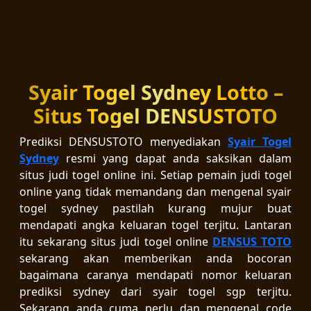
Syair Togel Sydney Lotto –
Situs Togel DENSUSTOTO
Prediksi DENSUSTOTO menyediakan
Syair Togel
Sydney
resmi yang dapat anda saksikan dalam
situs judi togel online ini. Setiap pemain judi togel
online yang tidak memandang dan mengenal syair
togel sydney pastilah kurang mujur buat
mendapati angka keluaran togel terjitu. Lantaran
itu sekarang situs judi togel online
DENSUS TOTO
sekarang akan memberikan anda bocoran
bagaimana caranya mendapati nomor keluaran
prediksi sydney dari syair togel sgp terjitu.
Sekarang anda cuma perlu dan mengenal code