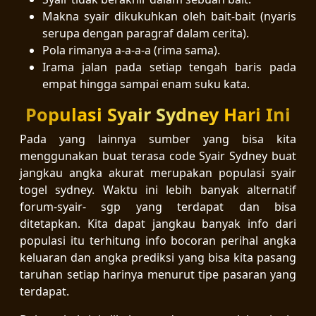
Makna syair dikukuhkan oleh bait-bait (nyaris
serupa dengan paragraf dalam cerita).
Pola rimanya a-a-a-a (rima sama).
Irama jalan pada setiap tengah baris pada
empat hingga sampai enam suku kata.
Populasi Syair Sydney Hari Ini
Pada yang lainnya sumber yang bisa kita
menggunakan buat terasa code Syair Sydney buat
jangkau angka akurat merupakan populasi syair
togel sydney. Waktu ini lebih banyak alternatif
forum-syair- sgp yang terdapat dan bisa
ditetapkan. Kita dapat jangkau banyak info dari
populasi itu terhitung info bocoran perihal angka
keluaran dan angka prediksi yang bisa kita pasang
taruhan setiap harinya menurut tipe pasaran yang
terdapat.