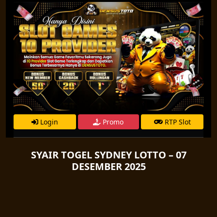
Login
Promo
RTP Slot
SYAIR TOGEL SYDNEY LOTTO – 07
DESEMBER 2025