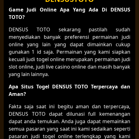
Game Judi Online Apa Yang Ada Di DENSUS
TOTO?
DENSUS TOTO sekarang pastilah sudah
menyediakan banyak preferensi permainan judi
online yang lain yang dapat dimainkan cukup
gunakan 1 id saja. Permainan yang kami siapkan
kecuali judi togel online merupakan permainan judi
slot online, judi live casino online dan masih banyak
yang lain lainnya.
Apa Situs Togel DENSUS TOTO Terpercaya dan
Aman?
Fakta saja saat ini begitu aman dan terpercaya,
DENSUS TOTO dapat dilunasi full kemenangan
dapat anda temukan. Anda juga dapat memainkan
semua pasaran yang saat ini kami sedaikan seperti
pasaran judi togel online terlengkap yang kami