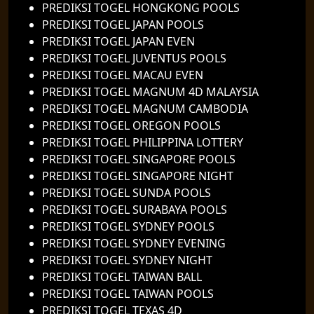
PREDIKSI TOGEL HONGKONG POOLS
PREDIKSI TOGEL JAPAN POOLS
PREDIKSI TOGEL JAPAN EVEN
PREDIKSI TOGEL JUVENTUS POOLS
PREDIKSI TOGEL MACAU EVEN
PREDIKSI TOGEL MAGNUM 4D MALAYSIA
PREDIKSI TOGEL MAGNUM CAMBODIA
PREDIKSI TOGEL OREGON POOLS
PREDIKSI TOGEL PHILIPPINA LOTTERY
PREDIKSI TOGEL SINGAPORE POOLS
PREDIKSI TOGEL SINGAPORE NIGHT
PREDIKSI TOGEL SUNDA POOLS
PREDIKSI TOGEL SURABAYA POOLS
PREDIKSI TOGEL SYDNEY POOLS
PREDIKSI TOGEL SYDNEY EVENING
PREDIKSI TOGEL SYDNEY NIGHT
PREDIKSI TOGEL TAIWAN BALL
PREDIKSI TOGEL TAIWAN POOLS
PREDIKSI TOGEL TEXAS 4D