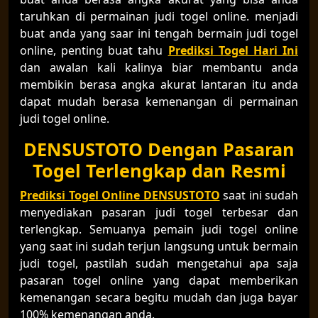
taruhkan di permainan judi togel online. menjadi
buat anda yang saar ini tengah bermain judi togel
online, penting buat tahu
Prediksi Togel Hari Ini
dan awalan kali kalinya biar membantu anda
membikin berasa angka akurat lantaran itu anda
dapat mudah berasa kemenangan di permainan
judi togel online.
DENSUSTOTO Dengan Pasaran
Togel Terlengkap dan Resmi
Prediksi Togel Online DENSUSTOTO
saat ini sudah
menyediakan pasaran judi togel terbesar dan
terlengkap. Semuanya pemain judi togel online
yang saat ini sudah terjun langsung untuk bermain
judi togel, pastilah sudah mengetahui apa saja
pasaran togel online yang dapat memberikan
kemenangan secara begitu mudah dan juga bayar
100% kemenangan anda.