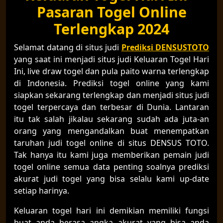
Pasaran Togel Online
Terlengkap 2024
Selamat datang di situs judi
Prediksi DENSUSTOTO
yang saat ini menjadi situs judi Keluaran Togel Hari
Ini, live draw togel dan pula paito warna terlengkap
di Indonesia. Prediksi togel online yang kami
siapkan sekarang terlengkap dan menjadi situs judi
togel terpercaya dan terbesar di Dunia. Lantaran
itu tak salah jikalau sekarang sudah ada juta-an
orang yang mengandalkan buat menempatkan
taruhan judi togel online di situs DENSUS TOTO.
Tak hanya itu kami juga memberikan pemain judi
togel online semua data penting soalnya prediksi
akurat judi togel yang bisa selalu kami up-date
setiap harinya.
Keluaran togel hari ini demikian memiliki fungsi
buat anda berasa angka akurat yang bisa anda