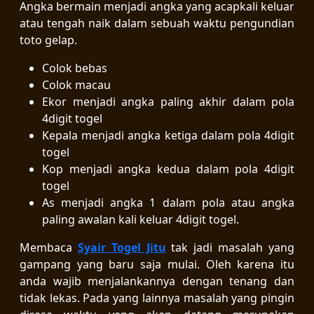
Angka bermain menjadi angka yang acapkali keluar
atau tengah naik dalam sebuah waktu pengundian
toto gelap.
Colok bebas
Colok macau
Ekor menjadi angka paling akhir dalam pola
4digit togel
Kepala menjadi angka ketiga dalam pola 4digit
togel
Kop menjadi angka kedua dalam pola 4digit
togel
As menjadi angka 1 dalam pola atau angka
paling awalan kali keluar 4digit togel.
Membaca
Syair Togel Jitu
tak jadi masalah yang
gampang yang baru saja mulai. Oleh karena itu
anda wajib menjalankannya dengan tenang dan
tidak lekas. Pada yang lainnya masalah yang pingin