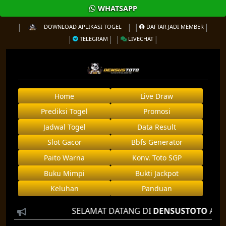
WHATSAPP
DOWNLOAD APLIKASI TOGEL
DAFTAR JADI MEMBER
TELEGRAM
LIVECHAT
Home
Live Draw
Prediksi Togel
Promosi
Jadwal Togel
Data Result
Slot Gacor
Bbfs Generator
Paito Warna
Konv. Toto SGP
Buku Mimpi
Bukti Jackpot
Keluhan
Panduan
SELAMAT DATANG DI
DENSUSTOTO
AGEN TOGEL