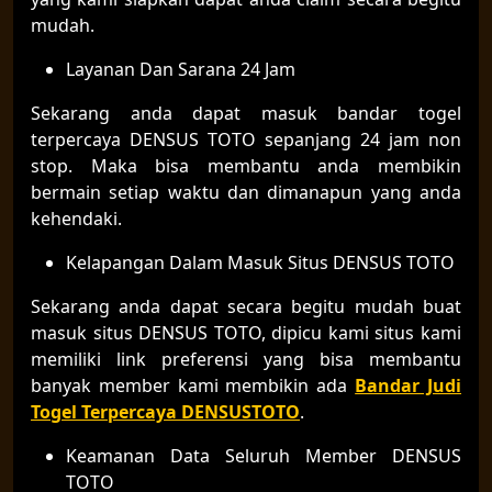
mudah.
Layanan Dan Sarana 24 Jam
Sekarang anda dapat masuk bandar togel
terpercaya DENSUS TOTO sepanjang 24 jam non
stop. Maka bisa membantu anda membikin
bermain setiap waktu dan dimanapun yang anda
kehendaki.
Kelapangan Dalam Masuk Situs DENSUS TOTO
Sekarang anda dapat secara begitu mudah buat
masuk situs DENSUS TOTO, dipicu kami situs kami
memiliki link preferensi yang bisa membantu
banyak member kami membikin ada
Bandar Judi
Togel Terpercaya DENSUSTOTO
.
Keamanan Data Seluruh Member DENSUS
TOTO