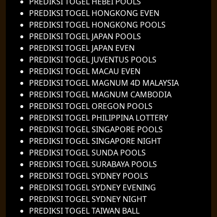
PREDIKSI TOGEL HEBEI POOLS
PREDIKSI TOGEL HONGKONG EVEN
PREDIKSI TOGEL HONGKONG POOLS
PREDIKSI TOGEL JAPAN POOLS
PREDIKSI TOGEL JAPAN EVEN
PREDIKSI TOGEL JUVENTUS POOLS
PREDIKSI TOGEL MACAU EVEN
PREDIKSI TOGEL MAGNUM 4D MALAYSIA
PREDIKSI TOGEL MAGNUM CAMBODIA
PREDIKSI TOGEL OREGON POOLS
PREDIKSI TOGEL PHILIPPINA LOTTERY
PREDIKSI TOGEL SINGAPORE POOLS
PREDIKSI TOGEL SINGAPORE NIGHT
PREDIKSI TOGEL SUNDA POOLS
PREDIKSI TOGEL SURABAYA POOLS
PREDIKSI TOGEL SYDNEY POOLS
PREDIKSI TOGEL SYDNEY EVENING
PREDIKSI TOGEL SYDNEY NIGHT
PREDIKSI TOGEL TAIWAN BALL