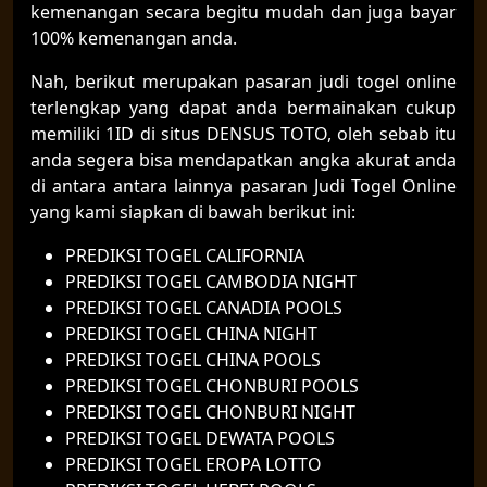
kemenangan secara begitu mudah dan juga bayar
100% kemenangan anda.
Nah, berikut merupakan pasaran judi togel online
terlengkap yang dapat anda bermainakan cukup
memiliki 1ID di situs DENSUS TOTO, oleh sebab itu
anda segera bisa mendapatkan angka akurat anda
di antara antara lainnya pasaran Judi Togel Online
yang kami siapkan di bawah berikut ini:
PREDIKSI TOGEL CALIFORNIA
PREDIKSI TOGEL CAMBODIA NIGHT
PREDIKSI TOGEL CANADIA POOLS
PREDIKSI TOGEL CHINA NIGHT
PREDIKSI TOGEL CHINA POOLS
PREDIKSI TOGEL CHONBURI POOLS
PREDIKSI TOGEL CHONBURI NIGHT
PREDIKSI TOGEL DEWATA POOLS
PREDIKSI TOGEL EROPA LOTTO