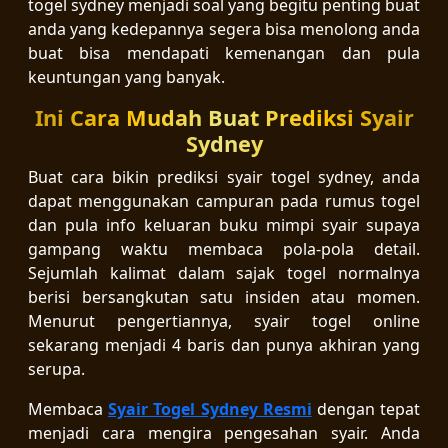
togel sydney menjadi soal yang begitu penting buat
anda yang kedepannya segera bisa menolong anda
buat bisa mendapati kemenangan dan pula
keuntungan yang banyak.
Ini Cara Mudah Buat Prediksi Syair
Sydney
Buat cara bikin prediksi syair togel sydney, anda
dapat menggunakan campuran pada rumus togel
dan pula info keluaran buku mimpi syair supaya
gampang waktu membaca pola-pola detail.
Sejumlah kalimat dalam sajak togel normalnya
berisi bersangkutan satu insiden atau momen.
Menurut pengertiannya, syair togel online
sekarang menjadi 4 baris dan punya akhiran yang
serupa.
Membaca
Syair Togel Sydney Resmi
dengan tepat
menjadi cara mengira pengesahan syair. Anda