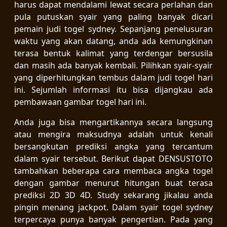
harus dapat mendalami lewat secara perlahan dan
pula putuskan syair yang paling banyak dicari
pemain judi togel sydney. Sepanjang penelusuran
waktu yang akan datang, anda ada kemungkinan
terasa bentuk kalimat yang terdengar bersusila
dan masih ada banyak kembali. Pilihkan syair-syair
yang diperhitungkan tembus dalam judi togel hari
ini. Sejumlah informasi itu bisa dijangkau ada
pembawaan gambar togel hari ini.
Anda juga bisa mengartikannya secara langsung
atau mengira maksudnya adalah untuk kenali
bersangkutan prediksi angka yang tercantum
dalam syair tersebut. Berikut dapat DENSUSTOTO
tambahkan beberapa cara membaca angka togel
dengan gambar menurut hitungan buat terasa
prediksi 2D 3D 4D. Study sekarang jikalau anda
pingin menang jackpot. Dalam syair togel sydney
terpercaya punya banyak pengertian. Pada yang