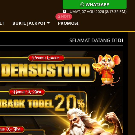
WHATSAPP
JUMAT, 07 AGU 2026 (
8:17:33 PM
)
LT
BUKTI JACKPOT
PROMOSI
SELAMAT DATANG DI
DENSUSTO