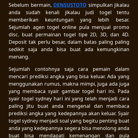
Sebelum bermain,
DENSUSTOTO
simpulkan jikalau
anda sudah kenali jikalau judi togel tentu
memberikan keuntungan yang lebih besar.
Sejumlah agen togel online pula menjual promo
disc. buat permainan togel tipe 2D, 3D, dan 4D.
Deposit tak perlu besar, dalam batas paling paling
sedikit saja anda bisa buat ada kemungkinan
menang.
Sejumlah contohnya saja cara pemain dalam
mencari prediksi angka yang bisa keluar. Ada yang
menggunakan rumus, makna mimpi, juga ada juga
yang membaca syair gambar togel hari ini. Pada
syair togel sydney hari ini yang telah menjadi cara
paling jitu buat anda mengenal dan membaca
prediksi angka yang kedepannya akan keluar. Syair
togel sydney menjadi soal yang begitu penting buat
anda yang kedepannya segera bisa menolong anda
buat bisa mendapati kemenangan dan pula