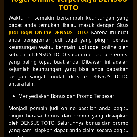
TOTO
Waktu ini semakin bertambah keuntungan yang
dapat anda temukan jikalau masuk dengan Situs
Judi Togel Online DENSUS TOTO
. Karena itu buat
anda penggemar judi togel yang pingin berasa
keuntungan waktu bermain judi togel online oleh
sebab itu DENSUS TOTO sudah menjadi preferensi
yang paling tepat buat anda. Dibawah ini adalah
sejumlah keuntungan yang bisa anda dapatkan
dengan sangat mudah di situs DENSUS TOTO,
antara lain:
Menyediakan Bonus dan Promo Terbesar
Menjadi pemain judi online pastilah anda begitu
pingin berasa bonus dan promo yang disiapkan
oleh DENSUS TOTO. Seluruhnya bonus dan promo
yang kami siapkan dapat anda claim secara begitu