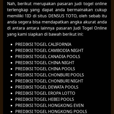
Nah, berikut merupakan pasaran judi togel online
terlengkap yang dapat anda bermainakan cukup
memiliki 1ID di situs DENSUS TOTO, oleh sebab itu
anda segera bisa mendapatkan angka akurat anda
di antara antara lainnya pasaran Judi Togel Online
yang kami siapkan di bawah berikut ini:
PREDIKSI TOGEL CALIFORNIA
PREDIKSI TOGEL CAMBODIA NIGHT
PREDIKSI TOGEL CANADIA POOLS
PREDIKSI TOGEL CHINA NIGHT
PREDIKSI TOGEL CHINA POOLS
PREDIKSI TOGEL CHONBURI POOLS
PREDIKSI TOGEL CHONBURI NIGHT
PREDIKSI TOGEL DEWATA POOLS
PREDIKSI TOGEL EROPA LOTTO
PREDIKSI TOGEL HEBEI POOLS
PREDIKSI TOGEL HONGKONG EVEN
PREDIKSI TOGEL HONGKONG POOLS