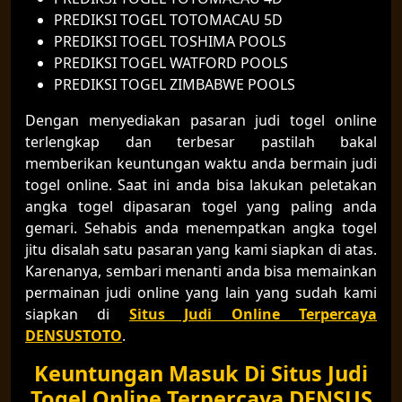
PREDIKSI TOGEL TOTOMACAU 5D
PREDIKSI TOGEL TOSHIMA POOLS
PREDIKSI TOGEL WATFORD POOLS
PREDIKSI TOGEL ZIMBABWE POOLS
Dengan menyediakan pasaran judi togel online
terlengkap dan terbesar pastilah bakal
memberikan keuntungan waktu anda bermain judi
togel online. Saat ini anda bisa lakukan peletakan
angka togel dipasaran togel yang paling anda
gemari. Sehabis anda menempatkan angka togel
jitu disalah satu pasaran yang kami siapkan di atas.
Karenanya, sembari menanti anda bisa memainkan
permainan judi online yang lain yang sudah kami
siapkan di
Situs Judi Online Terpercaya
DENSUSTOTO
.
Keuntungan Masuk Di Situs Judi
Togel Online Terpercaya DENSUS