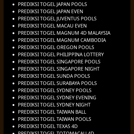
PREDIKSI TOGEL JAPAN POOLS
PREDIKSI TOGEL JAPAN EVEN
PREDIKSI TOGEL JUVENTUS POOLS
PREDIKSI TOGEL MACAU EVEN
PREDIKSI TOGEL MAGNUM 4D MALAYSIA
PREDIKSI TOGEL MAGNUM CAMBODIA
PREDIKSI TOGEL OREGON POOLS
PREDIKSI TOGEL PHILIPPINA LOTTERY
PREDIKSI TOGEL SINGAPORE POOLS
PREDIKSI TOGEL SINGAPORE NIGHT
PREDIKSI TOGEL SUNDA POOLS
PREDIKSI TOGEL SURABAYA POOLS
PREDIKSI TOGEL SYDNEY POOLS
PREDIKSI TOGEL SYDNEY EVENING
PREDIKSI TOGEL SYDNEY NIGHT
PREDIKSI TOGEL TAIWAN BALL
PREDIKSI TOGEL TAIWAN POOLS
PREDIKSI TOGEL TEXAS 4D
PREDIKSI TOGEL TOTOMACAU 4D