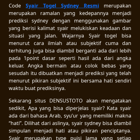
Code
Syair Togel Sydney Resmi
merupakan
merupakan ramalan yang kedepannya menjadi
prediksi sydney dengan menggunakan gambar
yang berisi kalimat syair melukiskan keadaan dan
situasi yang jalan. Wajarnya Syair togel bisa
menurut cara ilmiah atau subjektif cuma dan
terhitung juga bisa diambil berganti ada dari lebih
pada 1point dasar seperti hasil ada dari angka
keluar. Angka bermain atau colok bebas yang
sesudah itu dibuatkan menjadi prediksi yang telah
menurut pikiran subjektif ini bersama hati sendiri
waktu buat prediksinya.
Sekarang situs DENSUSTOTO akan mengatakan
sedikit, Apa yang bisa diperjelas syair? Kata syair
ada dari bahasa Arab, syu’ur yang memiliki makna
“hati”. Dilihat dari aslinya, syair sydney bisa diambil
simpulan menjadi hati atau pikiran penciptanya.
Syair merupakan type puisi lama yang setiap