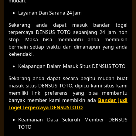
mudah.
Layanan Dan Sarana 24 Jam
Sekarang anda dapat masuk bandar togel
terpercaya DENSUS TOTO sepanjang 24 jam non
stop. Maka bisa membantu anda membikin
bermain setiap waktu dan dimanapun yang anda
kehendaki.
Kelapangan Dalam Masuk Situs DENSUS TOTO
Sekarang anda dapat secara begitu mudah buat
masuk situs DENSUS TOTO, dipicu kami situs kami
memiliki link preferensi yang bisa membantu
banyak member kami membikin ada
Bandar Judi
Togel Terpercaya DENSUSTOTO
.
Keamanan Data Seluruh Member DENSUS
TOTO