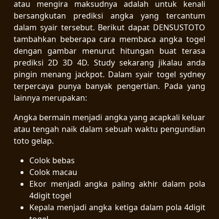
atau mengira maksudnya adalah untuk kenali
bersangkutan prediksi angka yang tercantum
dalam syair tersebut. Berikut dapat DENSUSTOTO
tambahkan beberapa cara membaca angka togel
dengan gambar menurut hitungan buat terasa
prediksi 2D 3D 4D. Study sekarang jikalau anda
pingin menang jackpot. Dalam syair togel sydney
terpercaya punya banyak pengertian. Pada yang
lainnya merupakan:
Angka bermain menjadi angka yang acapkali keluar
atau tengah naik dalam sebuah waktu pengundian
toto gelap.
Colok bebas
Colok macau
Ekor menjadi angka paling akhir dalam pola
4digit togel
Kepala menjadi angka ketiga dalam pola 4digit
togel