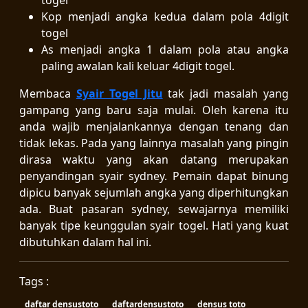
Kop menjadi angka kedua dalam pola 4digit
togel
As menjadi angka 1 dalam pola atau angka
paling awalan kali keluar 4digit togel.
Membaca
Syair Togel Jitu
tak jadi masalah yang
gampang yang baru saja mulai. Oleh karena itu
anda wajib menjalankannya dengan tenang dan
tidak lekas. Pada yang lainnya masalah yang pingin
dirasa waktu yang akan datang merupakan
penyandingan syair sydney. Pemain dapat binung
dipicu banyak sejumlah angka yang diperhitungkan
ada. Buat pasaran sydney, sewajarnya memiliki
banyak tipe keunggulan syair togel. Hati yang kuat
dibutuhkan dalam hal ini.
Tags :
daftar densustoto
daftardensustoto
densus toto