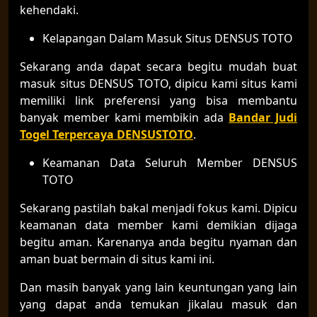
kehendaki.
Kelapangan Dalam Masuk Situs DENSUS TOTO
Sekarang anda dapat secara begitu mudah buat
masuk situs DENSUS TOTO, dipicu kami situs kami
memiliki link preferensi yang bisa membantu
banyak member kami membikin ada
Bandar Judi
Togel Terpercaya DENSUSTOTO
.
Keamanan Data Seluruh Member DENSUS
TOTO
Sekarang pastilah bakal menjadi fokus kami. Dipicu
keamanan data member kami demikian dijaga
begitu aman. Karenanya anda begitu nyaman dan
aman buat bermain di situs kami ini.
Dan masih banyak yang lain keuntungan yang lain
yang dapat anda temukan jikalau masuk dan