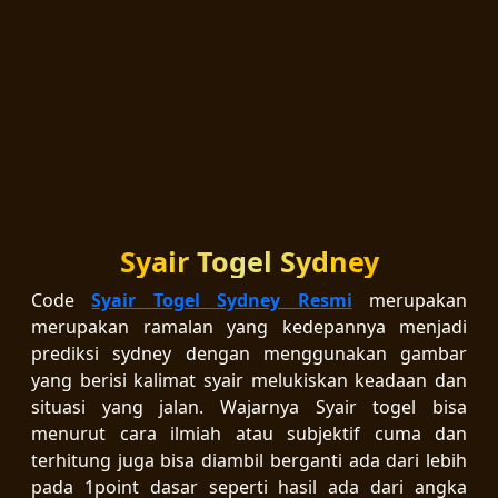
Syair Togel Sydney
Code
Syair Togel Sydney Resmi
merupakan
merupakan ramalan yang kedepannya menjadi
prediksi sydney dengan menggunakan gambar
yang berisi kalimat syair melukiskan keadaan dan
situasi yang jalan. Wajarnya Syair togel bisa
menurut cara ilmiah atau subjektif cuma dan
terhitung juga bisa diambil berganti ada dari lebih
pada 1point dasar seperti hasil ada dari angka