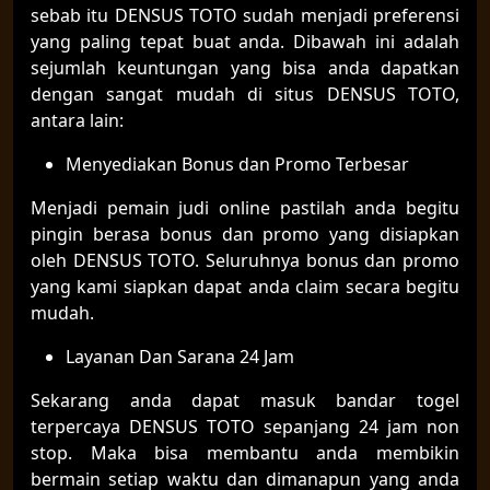
sebab itu DENSUS TOTO sudah menjadi preferensi
yang paling tepat buat anda. Dibawah ini adalah
sejumlah keuntungan yang bisa anda dapatkan
dengan sangat mudah di situs DENSUS TOTO,
antara lain:
Menyediakan Bonus dan Promo Terbesar
Menjadi pemain judi online pastilah anda begitu
pingin berasa bonus dan promo yang disiapkan
oleh DENSUS TOTO. Seluruhnya bonus dan promo
yang kami siapkan dapat anda claim secara begitu
mudah.
Layanan Dan Sarana 24 Jam
Sekarang anda dapat masuk bandar togel
terpercaya DENSUS TOTO sepanjang 24 jam non
stop. Maka bisa membantu anda membikin
bermain setiap waktu dan dimanapun yang anda