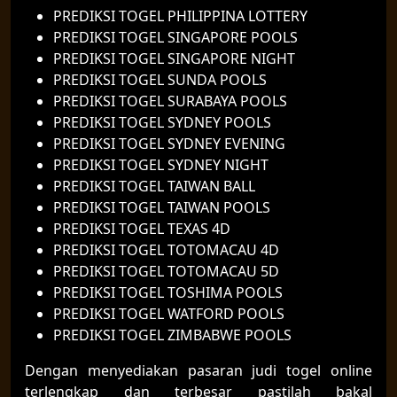
PREDIKSI TOGEL PHILIPPINA LOTTERY
PREDIKSI TOGEL SINGAPORE POOLS
PREDIKSI TOGEL SINGAPORE NIGHT
PREDIKSI TOGEL SUNDA POOLS
PREDIKSI TOGEL SURABAYA POOLS
PREDIKSI TOGEL SYDNEY POOLS
PREDIKSI TOGEL SYDNEY EVENING
PREDIKSI TOGEL SYDNEY NIGHT
PREDIKSI TOGEL TAIWAN BALL
PREDIKSI TOGEL TAIWAN POOLS
PREDIKSI TOGEL TEXAS 4D
PREDIKSI TOGEL TOTOMACAU 4D
PREDIKSI TOGEL TOTOMACAU 5D
PREDIKSI TOGEL TOSHIMA POOLS
PREDIKSI TOGEL WATFORD POOLS
PREDIKSI TOGEL ZIMBABWE POOLS
Dengan menyediakan pasaran judi togel online
terlengkap dan terbesar pastilah bakal