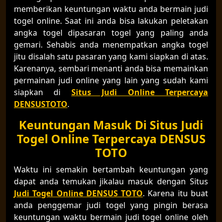
memberikan keuntungan waktu anda bermain judi
togel online. Saat ini anda bisa lakukan peletakan
angka togel dipasaran togel yang paling anda
gemari. Sehabis anda menempatkan angka togel
jitu disalah satu pasaran yang kami siapkan di atas.
Karenanya, sembari menanti anda bisa memainkan
permainan judi online yang lain yang sudah kami
siapkan di
Situs Judi Online Terpercaya
DENSUSTOTO
.
Keuntungan Masuk Di Situs Judi
Togel Online Terpercaya DENSUS
TOTO
Waktu ini semakin bertambah keuntungan yang
dapat anda temukan jikalau masuk dengan Situs
Judi Togel Online DENSUS TOTO
. Karena itu buat
anda penggemar judi togel yang pingin berasa
keuntungan waktu bermain judi togel online oleh