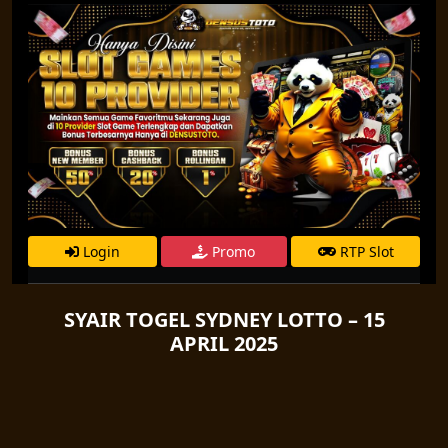
Login
Promo
RTP Slot
SYAIR TOGEL SYDNEY LOTTO – 15
APRIL 2025