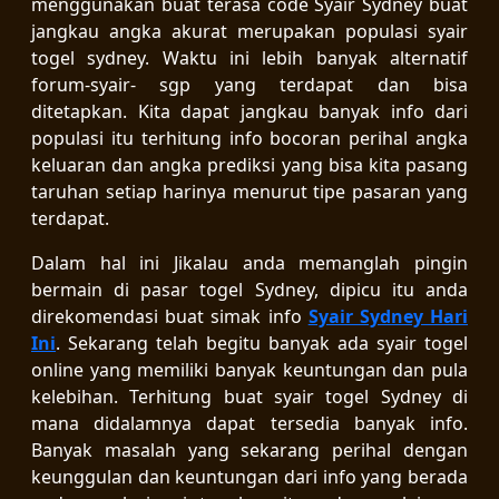
menggunakan buat terasa code Syair Sydney buat
jangkau angka akurat merupakan populasi syair
togel sydney. Waktu ini lebih banyak alternatif
forum-syair- sgp yang terdapat dan bisa
ditetapkan. Kita dapat jangkau banyak info dari
populasi itu terhitung info bocoran perihal angka
keluaran dan angka prediksi yang bisa kita pasang
taruhan setiap harinya menurut tipe pasaran yang
terdapat.
Dalam hal ini Jikalau anda memanglah pingin
bermain di pasar togel Sydney, dipicu itu anda
direkomendasi buat simak info
Syair Sydney Hari
Ini
. Sekarang telah begitu banyak ada syair togel
online yang memiliki banyak keuntungan dan pula
kelebihan. Terhitung buat syair togel Sydney di
mana didalamnya dapat tersedia banyak info.
Banyak masalah yang sekarang perihal dengan
keunggulan dan keuntungan dari info yang berada