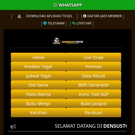
WHATSAPP
DOWNLOAD APLIKASI TOGEL
DAFTAR JADI MEMBER
TELEGRAM
LIVECHAT
Home
Live Draw
Prediksi Togel
Promosi
Jadwal Togel
Data Result
Slot Gacor
Bbfs Generator
Paito Warna
Konv. Toto SGP
Buku Mimpi
Bukti Jackpot
Keluhan
Panduan
SELAMAT DATANG DI
DENSUSTOTO
AGE