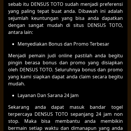
sebab itu DENSUS TOTO sudah menjadi preferensi
yang paling tepat buat anda. Dibawah ini adalah
sejumlah keuntungan yang bisa anda dapatkan
dengan sangat mudah di situs DENSUS TOTO,
antara lain:
Menyediakan Bonus dan Promo Terbesar
Menjadi pemain judi online pastilah anda begitu
pingin berasa bonus dan promo yang disiapkan
oleh DENSUS TOTO. Seluruhnya bonus dan promo
yang kami siapkan dapat anda claim secara begitu
mudah.
Layanan Dan Sarana 24 Jam
Sekarang anda dapat masuk bandar togel
terpercaya DENSUS TOTO sepanjang 24 jam non
stop. Maka bisa membantu anda membikin
bermain setiap waktu dan dimanapun yang anda