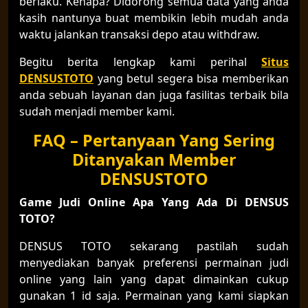
berlaku. Kenapa? Didorong semua data yang anda
kasih nantunya buat membikin lebih mudah anda
waktu jalankan transaksi depo atau withdraw.
Begitu berita lengkap kami perihal
Situs
DENSUSTOTO
yang betul segera bisa memberikan
anda sebuah layanan dan juga fasilitas terbaik bila
sudah menjadi member kami.
FAQ – Pertanyaan Yang Sering
Ditanyakan Member
DENSUSTOTO
Game Judi Online Apa Yang Ada Di DENSUS
TOTO?
DENSUS TOTO sekarang pastilah sudah
menyediakan banyak preferensi permainan judi
online yang lain yang dapat dimainkan cukup
gunakan 1 id saja. Permainan yang kami siapkan