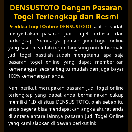
DENSUSTOTO Dengan Pasaran
Togel Terlengkap dan Resmi
Prediksi Togel Online DENSUSTOTO
saat ini sudah
menyediakan pasaran judi togel terbesar dan
terlengkap. Semuanya pemain judi togel online
yang saat ini sudah terjun langsung untuk bermain
judi togel, pastilah sudah mengetahui apa saja
pasaran togel online yang dapat memberikan
kemenangan secara begitu mudah dan juga bayar
100% kemenangan anda.
Nah, berikut merupakan pasaran judi togel online
terlengkap yang dapat anda bermainakan cukup
memiliki 1ID di situs DENSUS TOTO, oleh sebab itu
anda segera bisa mendapatkan angka akurat anda
di antara antara lainnya pasaran Judi Togel Online
yang kami siapkan di bawah berikut ini: