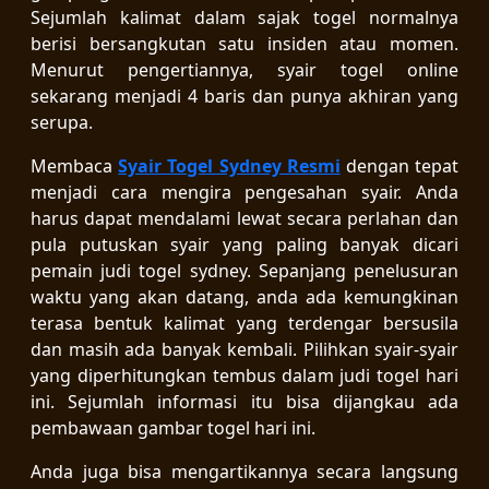
Sejumlah kalimat dalam sajak togel normalnya
berisi bersangkutan satu insiden atau momen.
Menurut pengertiannya, syair togel online
sekarang menjadi 4 baris dan punya akhiran yang
serupa.
Membaca
Syair Togel Sydney Resmi
dengan tepat
menjadi cara mengira pengesahan syair. Anda
harus dapat mendalami lewat secara perlahan dan
pula putuskan syair yang paling banyak dicari
pemain judi togel sydney. Sepanjang penelusuran
waktu yang akan datang, anda ada kemungkinan
terasa bentuk kalimat yang terdengar bersusila
dan masih ada banyak kembali. Pilihkan syair-syair
yang diperhitungkan tembus dalam judi togel hari
ini. Sejumlah informasi itu bisa dijangkau ada
pembawaan gambar togel hari ini.
Anda juga bisa mengartikannya secara langsung