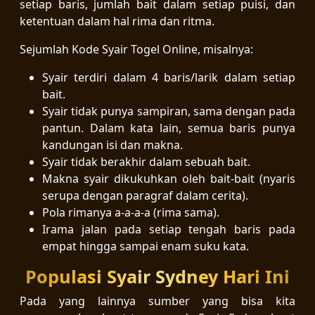
setiap baris, jumlah bait dalam setiap puisi, dan
ketentuan dalam hal rima dan ritma.
Sejumlah Kode Syair Togel Online, misalnya:
Syair terdiri dalam 4 baris/larik dalam setiap
bait.
Syair tidak punya sampiran, sama dengan pada
pantun. Dalam kata lain, semua baris punya
kandungan isi dan makna.
Syair tidak berakhir dalam sebuah bait.
Makna syair dikukuhkan oleh bait-bait (nyaris
serupa dengan paragraf dalam cerita).
Pola rimanya a-a-a-a (rima sama).
Irama jalan pada setiap tengah baris pada
empat hingga sampai enam suku kata.
Populasi Syair Sydney Hari Ini
Pada yang lainnya sumber yang bisa kita