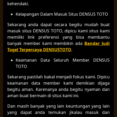
kehendaki.
Kelapangan Dalam Masuk Situs DENSUS TOTO
Sekarang anda dapat secara begitu mudah buat
masuk situs DENSUS TOTO, dipicu kami situs kami
memiliki link preferensi yang bisa membantu
banyak member kami membikin ada
Bandar Judi
Togel Terpercaya DENSUSTOTO
.
Keamanan Data Seluruh Member DENSUS
TOTO
Sekarang pastilah bakal menjadi fokus kami. Dipicu
keamanan data member kami demikian dijaga
begitu aman. Karenanya anda begitu nyaman dan
aman buat bermain di situs kami ini.
Dan masih banyak yang lain keuntungan yang lain
yang dapat anda temukan jikalau masuk dan