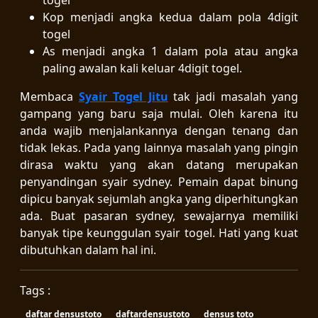
Kop menjadi angka kedua dalam pola 4digit
togel
As menjadi angka 1 dalam pola atau angka
paling awalan kali keluar 4digit togel.
Membaca
Syair Togel Jitu
tak jadi masalah yang
gampang yang baru saja mulai. Oleh karena itu
anda wajib menjalankannya dengan tenang dan
tidak lekas. Pada yang lainnya masalah yang pingin
dirasa waktu yang akan datang merupakan
penyandingan syair sydney. Pemain dapat binung
dipicu banyak sejumlah angka yang diperhitungkan
ada. Buat pasaran sydney, sewajarnya memiliki
banyak tipe keunggulan syair togel. Hati yang kuat
dibutuhkan dalam hal ini.
Tags :
daftar densustoto
daftardensustoto
densus toto