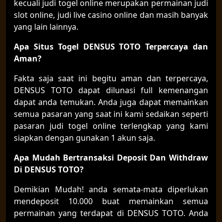
kecuali judi togel online merupakan permainan judi
slot online, judi live casino online dan masih banyak
yang lain lainnya.
Apa Situs Togel DENSUS TOTO Terpercaya dan
Aman?
Fakta saja saat ini begitu aman dan terpercaya,
DENSUS TOTO dapat dilunasi full kemenangan
dapat anda temukan. Anda juga dapat memainkan
semua pasaran yang saat ini kami sedaikan seperti
pasaran judi togel online terlengkap yang kami
siapkan dengan gunakan 1 akun saja.
Apa Mudah
Bert
ransaksi Deposit Dan Withdraw
Di DENSUS TOTO?
Demikian Mudah! anda semata-mata diperlukan
mendeposit 10.000 buat memainkan semua
permainan yang terdapat di DENSUS TOTO. Anda