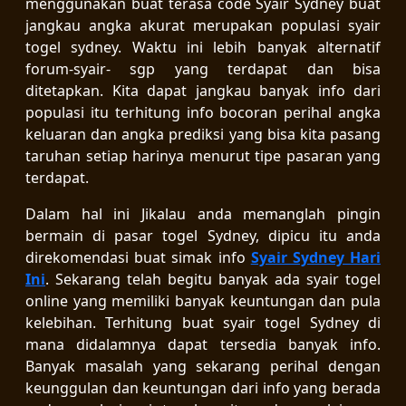
menggunakan buat terasa code Syair Sydney buat
jangkau angka akurat merupakan populasi syair
togel sydney. Waktu ini lebih banyak alternatif
forum-syair- sgp yang terdapat dan bisa
ditetapkan. Kita dapat jangkau banyak info dari
populasi itu terhitung info bocoran perihal angka
keluaran dan angka prediksi yang bisa kita pasang
taruhan setiap harinya menurut tipe pasaran yang
terdapat.
Dalam hal ini Jikalau anda memanglah pingin
bermain di pasar togel Sydney, dipicu itu anda
direkomendasi buat simak info
Syair Sydney Hari
Ini
. Sekarang telah begitu banyak ada syair togel
online yang memiliki banyak keuntungan dan pula
kelebihan. Terhitung buat syair togel Sydney di
mana didalamnya dapat tersedia banyak info.
Banyak masalah yang sekarang perihal dengan
keunggulan dan keuntungan dari info yang berada