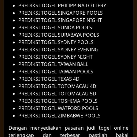
PREDIKSI TOGEL PHILIPPINA LOTTERY
PREDIKSI TOGEL SINGAPORE POOLS
PREDIKSI TOGEL SINGAPORE NIGHT
PREDIKSI TOGEL SUNDA POOLS
PREDIKSI TOGEL SURABAYA POOLS
PREDIKSI TOGEL SYDNEY POOLS
PREDIKSI TOGEL SYDNEY EVENING
PREDIKSI TOGEL SYDNEY NIGHT
PREDIKSI TOGEL TAIWAN BALL
PREDIKSI TOGEL TAIWAN POOLS
PREDIKSI TOGEL TEXAS 4D
PREDIKSI TOGEL TOTOMACAU 4D
PREDIKSI TOGEL TOTOMACAU 5D
PREDIKSI TOGEL TOSHIMA POOLS
PREDIKSI TOGEL WATFORD POOLS
PREDIKSI TOGEL ZIMBABWE POOLS
Dengan menyediakan pasaran judi togel online
terlengkap dan terbesar pastilah bakal